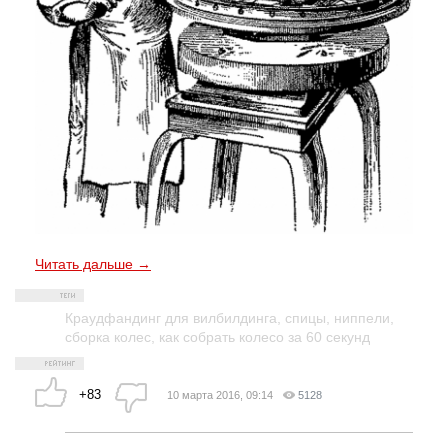
Читать дальше →
Краудфандинг для вилбилдинга
,
спицы
,
ниппели
,
сборка колес
,
как собрать колесо за 60 секунд
+83
10 марта 2016, 09:14
5128