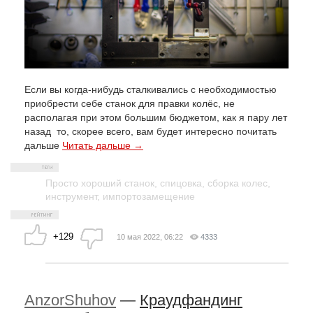
Если вы когда-нибудь сталкивались с необходимостью
приобрести себе станок для правки колёс, не
располагая при этом большим бюджетом, как я пару лет
назад то, скорее всего, вам будет интересно почитать
дальше
Читать дальше →
Просто хороший станок
,
спицовка
,
сборка колес
,
инструмент
,
импортозамещение
+129
10 мая 2022, 06:22
4333
AnzorShuhov
—
Краудфандинг