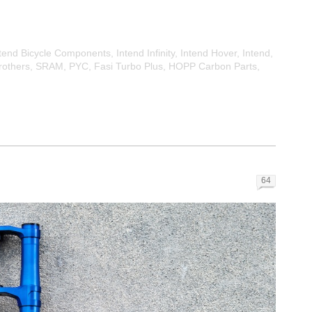
tend Bicycle Components
,
Intend Infinity
,
Intend Hover
,
Intend
,
rothers
,
SRAM
,
PYC
,
Fasi Turbo Plus
,
HOPP Carbon Parts
,
64