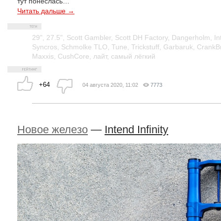
тут понеслась…
Читать дальше →
29"
,
27.5"
,
Scott Gambler
,
Scott DH Factory
,
Dangerholm
,
In
Syncros
,
Schmolke TLO
,
Tune
,
Trickstuff
,
Garbaruk
,
CrankB
Maxxis
,
CushCore
,
лайт
,
самый лёгкий
+64
04 августа 2020, 11:02
7773
Новое железо
—
Intend Infinity