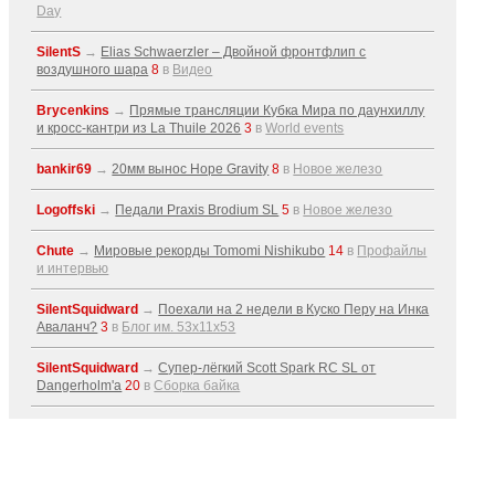
Day
SilentS
→
Elias Schwaerzler – Двойной фронтфлип с
воздушного шара
8
в
Видео
Brycenkins
→
Прямые трансляции Кубка Мира по даунхиллу
и кросс-кантри из La Thuile 2026
3
в
World events
bankir69
→
20мм вынос Hope Gravity
8
в
Новое железо
Logoffski
→
Педали Praxis Brodium SL
5
в
Новое железо
Chute
→
Мировые рекорды Tomomi Nishikubo
14
в
Профайлы
и интервью
SilentSquidward
→
Поехали на 2 недели в Куско Перу на Инка
Аваланч?
3
в
Блог им. 53x11x53
SilentSquidward
→
Супер-лёгкий Scott Spark RC SL от
Dangerholm'a
20
в
Сборка байка