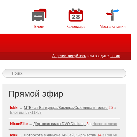
Блоги
Календарь
Места катания
Зарегистрируйтесь
или введите
логин
Прямой эфир
lokki
→
МТБ чат Ванкувера/Вислера/Сквомиша в телеге
25
в
Блог им. 53x11x53
NixonElite
→
Дёртовая вилка DVO Dirt jump
8
в
Новое железо
lokki
→
Фотоохота в каньоне Ак-Cай, Кыргызстан
14
в
Roll All