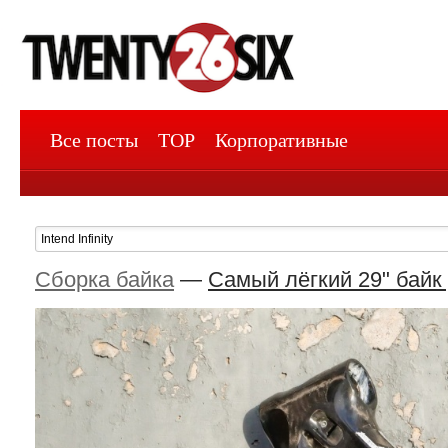
Все посты
TOP
Корпоративные
Сборка байка
—
Самый лёгкий 29" байк