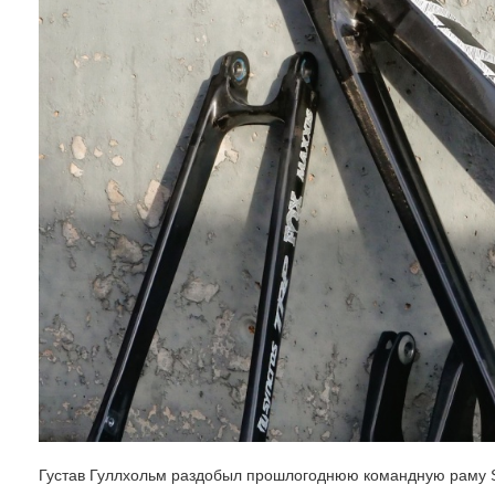
Густав Гуллхольм раздобыл прошлогоднюю командную раму Scot