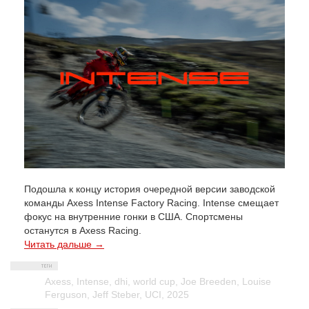
Подошла к концу история очередной версии заводской
команды Axess Intense Factory Racing. Intense смещает
фокус на внутренние гонки в США. Спортсмены
останутся в Axess Racing.
Читать дальше →
Axess
,
Intense
,
dhi
,
world cup
,
Joe Breeden
,
Louise
Ferguson
,
Jeff Steber
,
UCI
,
2025