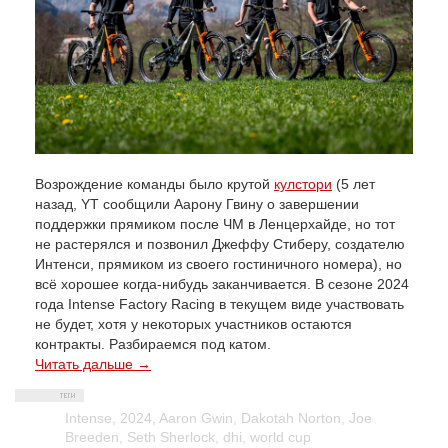
Возрождение команды было крутой
кулстори
(5 лет
назад, YT сообщили Аарону Гвину о завершении
поддержки прямиком после ЧМ в Ленцерхайде, но тот
не растерялся и позвонил Джеффу Стиберу, создателю
Интенси, прямиком из своего гостиничного номера), но
всё хорошее когда-нибудь заканчивается. В сезоне 2024
года Intense Factory Racing в текущем виде участвовать
не будет, хотя у некоторых участников остаются
контракты. Разбираемся под катом.
Читать дальше →
Intense
,
2024
,
Aaron Gwin
,
Dakotah Norton
,
Joe
Breeden
,
Seth Sherlock
,
dhi
,
world cup