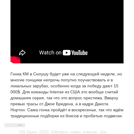
Гонка КМ в Сноушу будет уже на следующей неделе, но
многие гонщики непрочь попутно поучаствовать и в
локальных зарубах, особенно когда за победу дают 15
000$. Для команды Intense из США это вообще считай
домашняя серия, так что это вопрос престижа. Вверху
превью трасы от Джое Бридена, а в кадре Дакота
Нортон. Сама гонка пройдёт в воскресенье, так что ждём
традиционные подборки из боксов и пробитые подвески.
US Open
,
2023
,
Killington
,
video
,
Intense
,
Joe