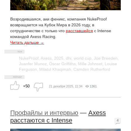
Возродившаяся, аки феникс, компания NukeProof
возвращается на Кубок Мира в 2026 году, в
сотрудничестве с только что
расставшейся
с Intense
командой Axess Racing.
Читать дальше →
NukeProof
,
Axess
,
2025
,
dhi
,
world cup
,
Joe Breeden
,
Juanfer Munoz
,
Oscar Griffiths
,
Mille Johnset
,
Louise
Ferguson
,
Milatul Khaqimah
,
Camden Rutherford
+50
21 декабря 2025, 11:34
1361
Профайлы и интервью
—
Axess
расстаются с Intense
4