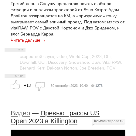
Третий день в Сноушу предлагаю начать с обзора
ситуации и анализом траекторий от Бэна Катро: Адам
Брайтон возвращается на КМ, а «призрачную» гонку
выигрывает самый эпичный проезд. Под катом: мяско от
vitalRAW, POV с Дакотой Нортоном и Джо Бриденом, и
влог Бернарда Керра.
Читать дальше →
скоростной спуск
,
video
,
World Cup
,
2023
,
Dhi
,
Downhill
,
UCI
,
Discovery
,
Snowshoe
,
USA
,
Vital RAW
,
Bernard Kerr
,
Dakotah Norton
,
Joe Breeden
,
POV
+13
30 сентября 2023, 10:40
1276
Видео
—
Превью трассы US
Open 2023 в Killington
Комментировать