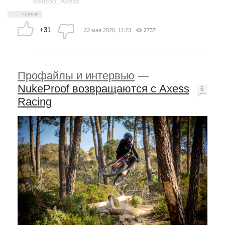
железо
,
Axess
+31
22 мая 2026, 11:23
2737
Профайлы и интервью
—
NukeProof возвращаются с Axess
6
Racing