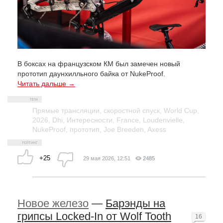
В боксах на французском КМ был замечен новый
прототип даунхилльного байка от NukeProof.
Читать дальше →
Прямые трансляции
,
скоростной спуск
,
World Cup
,
2026
,
Dhi
,
Интересности
,
France
,
Loudenvielle
,
NukeProof
,
прототип
,
Joe Breeden
,
Axess
+25
29 мая 2026, 12:51
2485
Новое железо
—
Барэнды на
грипсы Locked-In от Wolf Tooth
16