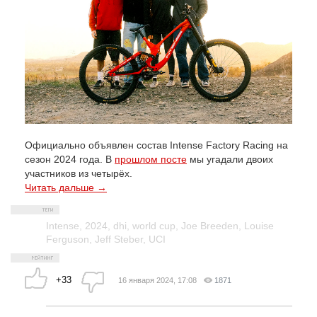
Официально объявлен состав Intense Factory Racing на
сезон 2024 года. В
прошлом посте
мы угадали двоих
участников из четырёх.
Читать дальше →
Intense
,
2024
,
dhi
,
world cup
,
Joe Breeden
,
Louise
Ferguson
,
Jeff Steber
,
UCI
+33
16 января 2024, 17:08
1871