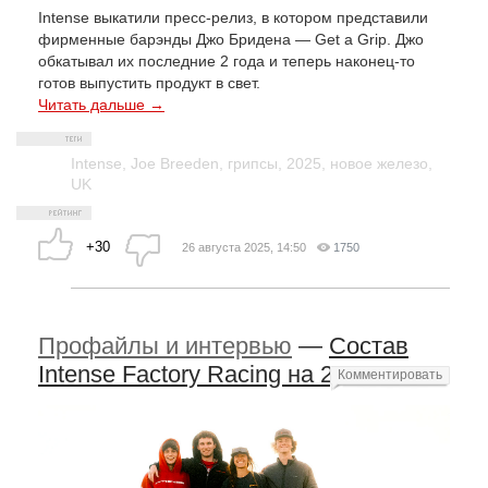
Intense выкатили пресс-релиз, в котором представили
фирменные барэнды Джо Бридена — Get a Grip. Джо
обкатывал их последние 2 года и теперь наконец-то
готов выпустить продукт в свет.
Читать дальше →
Intense
,
Joe Breeden
,
грипсы
,
2025
,
новое железо
,
UK
+30
26 августа 2025, 14:50
1750
Профайлы и интервью
—
Состав
Intense Factory Racing на 2024 год
Комментировать