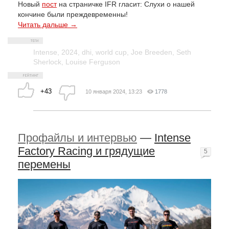
Новый
пост
на страничке IFR гласит: Слухи о нашей
кончине были преждевременны!
Читать дальше →
Intense
,
2024
,
dhi
,
world cup
,
Joe Breeden
,
Seth
Sherlock
,
Louise Ferguson
+43
10 января 2024, 13:23
1778
Профайлы и интервью
—
Intense
Factory Racing и грядущие
5
перемены