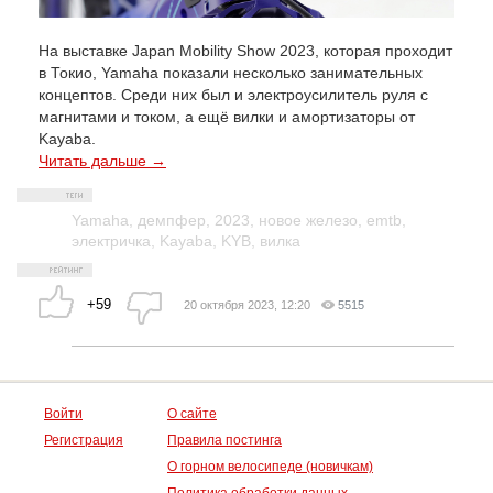
На выставке Japan Mobility Show 2023, которая проходит
в Токио, Yamaha показали несколько занимательных
концептов. Среди них был и электроусилитель руля с
магнитами и током, а ещё вилки и амортизаторы от
Kayaba.
Читать дальше →
Yamaha
,
демпфер
,
2023
,
новое железо
,
emtb
,
электричка
,
Kayaba
,
KYB
,
вилка
+59
20 октября 2023, 12:20
5515
Войти
О сайте
Регистрация
Правила постинга
О горном велосипеде (новичкам)
Политика обработки данных