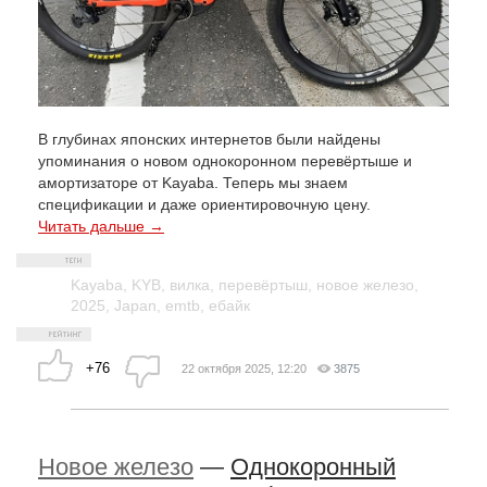
В глубинах японских интернетов были найдены
упоминания о новом однокоронном перевёртыше и
амортизаторе от Kayaba. Теперь мы знаем
спецификации и даже ориентировочную цену.
Читать дальше →
Kayaba
,
KYB
,
вилка
,
перевёртыш
,
новое железо
,
2025
,
Japan
,
emtb
,
ебайк
+76
22 октября 2025, 12:20
3875
Новое железо
—
Однокоронный