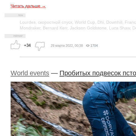
Читать дальше →
Lourdes
,
скоростной спуск
,
World Cup
,
Dhi
,
Downhill
,
Fran
Mondraker
,
Bernard Kerr
,
Jackson Goldstone
,
Luca Shaw
,
D
+34
29 марта 2022, 00:38
1704
World events
—
Пробитых подвесок псто