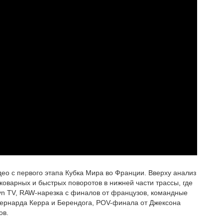
идео с первого этапа Кубка Мира во Франции. Вверху анализ
коварных и быстрых поворотов в нижней части трассы, где
Wyn TV, RAW-нарезка с финалов от французов, командные
ог Бернарда Керра и Берендога, POV-финала от Джексона
ов.