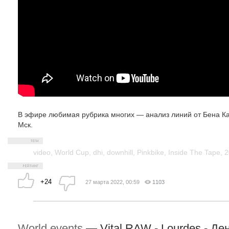
В эфире любимая рубрика многих — анализ линий от Бена Ка
Мск.
video
,
World Cup
,
dhi
,
downhill
,
Pinkbike
,
Inside The Tape
,
2
+24
27 марта 2022, 00:59
1103
World events
—
Vital RAW - Lourdes - Де