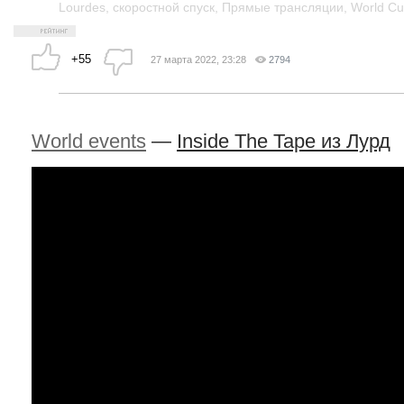
Lourdes
,
скоростной спуск
,
Прямые трансляции
,
World C
+55
27 марта 2022, 23:28
2794
World events
—
Inside The Tape из Лурд