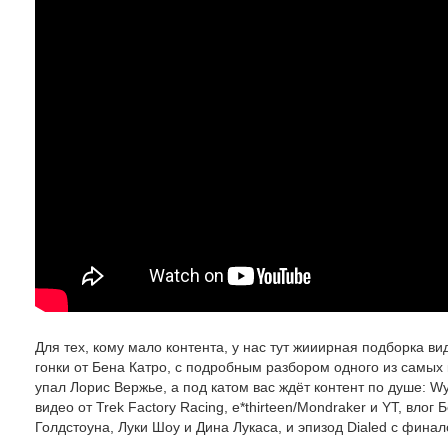
Для тех, кому мало контента, у нас тут жииирная подборка в
гонки от Бена Катро, с подробным разбором одного из самых 
упал Лорис Вержье, а под катом вас ждёт контент по душе: 
видео от Trek Factory Racing, e*thirteen/Mondraker и YT, вл
Голдстоуна, Луки Шоу и Дина Лукаса, и эпизод Dialed с финал