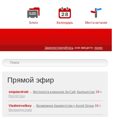
Блоги
Календарь
Места катания
Зарегистрируйтесь
или введите
логин
Прямой эфир
singulardroid
→
Фотоохота в каньоне Ак-Cай, Кыргызстан
19
в
Roll All Day
Vladimirvelikey
→
Возможное банкротство у Accell Group
18
в
Велоиндустрия