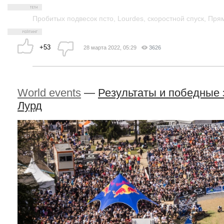
Пробитых подвесок псто
,
Lourdes
,
скоростной спуск
,
Прям
+53
28 марта 2022, 05:29
3626
World events
—
Результаты и победные 
Лурд