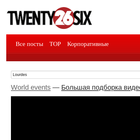
Все посты
TOP
Корпоративные
World events
—
Большая подборка видео