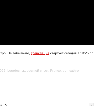
тро. Не забывайте,
трансляция
стартует сегодня в 13:25 по
022
,
Lourdes
,
скоростной спуск
,
France
,
ben cathro
нь 2
1