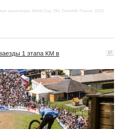
ые трансляции
,
World Cup
,
Dhi
,
Downhill
,
France
,
2022
заезды 1 этапа КМ в
17