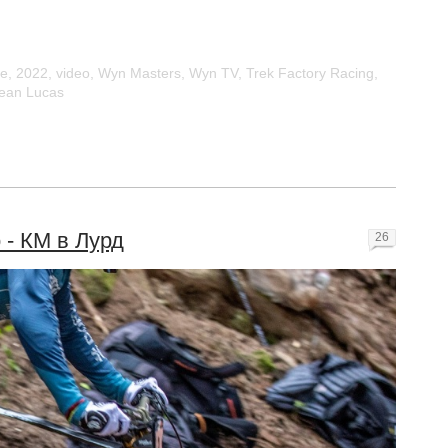
ce
,
2022
,
video
,
Wyn Masters
,
Wyn TV
,
Trek Factory Racing
,
ean Lucas
 - КМ в Лурд
26