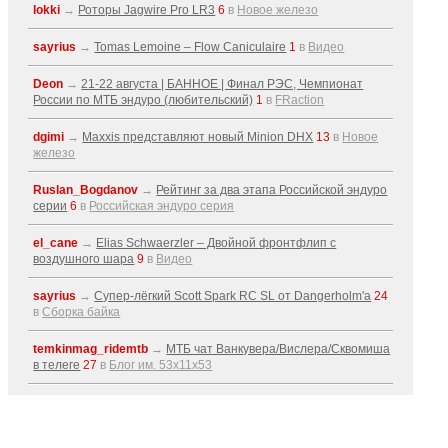
lokki
→
Роторы Jagwire Pro LR3
6
в
Новое железо
sayrius
→
Tomas Lemoine – Flow Caniculaire
1
в
Видео
Deon
→
21-22 августа | БАННОЕ | Финал РЭС, Чемпионат
России по МТБ эндуро (любительский)
1
в
FRaction
dgimi
→
Maxxis представляют новый Minion DHX
13
в
Новое
железо
Ruslan_Bogdanov
→
Рейтинг за два этапа Российской эндуро
серии
6
в
Российская эндуро серия
el_cane
→
Elias Schwaerzler – Двойной фронтфлип с
воздушного шара
9
в
Видео
sayrius
→
Супер-лёгкий Scott Spark RC SL от Dangerholm'a
24
в
Сборка байка
temkinmag_ridemtb
→
МТБ чат Ванкувера/Вислера/Сквомиша
в телеге
27
в
Блог им. 53x11x53