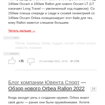
140мм Occam и 160мм Rallon для нового Occam LT (LT
означает Long Travel — увеличенный ход подвески). Со
150мм плюша спереди и сзади и схожей геометрией со
140мм Occam Orbea позиционирует этот байк для тех,
кому Rallon кажется слишком большим.
Читать дальше →
Obrea
,
перевод
,
обзор
,
эндуро
,
occam
,
orbea occam
,
новости
,
новинки
+35
23 сентября 2021, 14:41
2788
Блог компании Ювента Спорт
—
Обзор нового Orbea Rallon 2022
14
Когда заходит речь о создании оружия, Orbea знают
своё дело — ранее они были оружейниками. Хотите