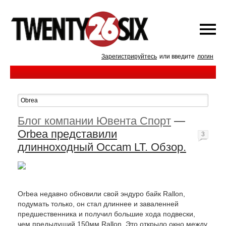
Зарегистрируйтесь
или введите
логин
Блог компании Ювента Спорт
—
Orbea представили
3
длинноходный Occam LT. Обзор.
Orbea недавно обновили свой эндуро байк Rallon,
подумать только, он стал длиннее и заваленней
предшественника и получил большие хода подвески,
чем предыдущий 150мм Rallon. Это открыло окно между