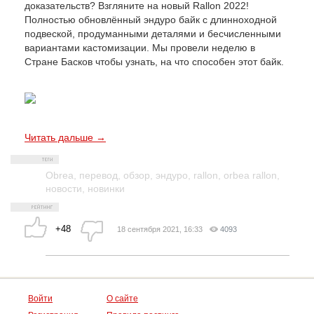
доказательств? Взгляните на новый Rallon 2022!
Полностью обновлённый эндуро байк с длинноходной
подвеской, продуманными деталями и бесчисленными
вариантами кастомизации. Мы провели неделю в
Стране Басков чтобы узнать, на что способен этот байк.
Читать дальше →
Obrea
,
перевод
,
обзор
,
эндуро
,
rallon
,
orbea rallon
,
новости
,
новинки
+48
18 сентября 2021, 16:33
4093
Войти
О сайте