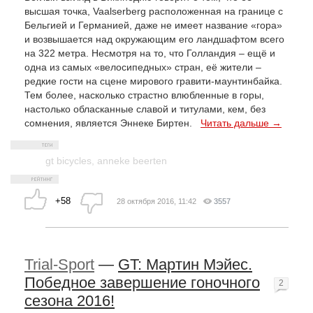
высшая точка, Vaalserberg расположенная на границе с
Бельгией и Германией, даже не имеет название «гора»
и возвышается над окружающим его ландшафтом всего
на 322 метра. Несмотря на то, что Голландия – ещё и
одна из самых «велосипедных» стран, её жители –
редкие гости на сцене мирового гравити-маунтинбайка.
Тем более, насколько страстно влюбленные в горы,
настолько обласканные славой и титулами, кем, без
сомнения, является Эннеке Биртен.
Читать дальше →
gt bicycles
,
anneke beerten
+58
28 октября 2016, 11:42
3557
Trial-Sport
—
GT: Мартин Мэйес.
Победное завершение гоночного
2
сезона 2016!