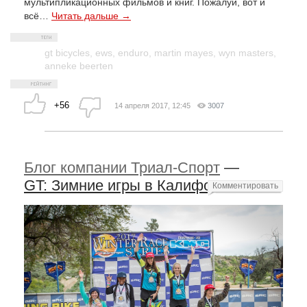
мультипликационных фильмов и книг. Пожалуй, вот и
всё…
Читать дальше →
gt bicycles
,
ews
,
enduro
,
martin mayes
,
wyn masters
,
anneke beerten
+56
14 апреля 2017, 12:45
3007
Блог компании Триал-Спорт
—
GT: Зимние игры в Калифорнии
Комментировать