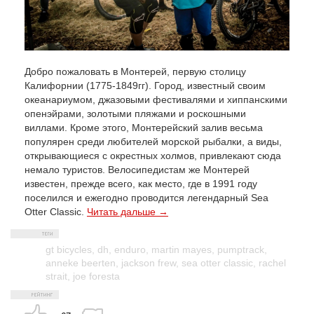
Добро пожаловать в Монтерей, первую столицу
Калифорнии (1775-1849гг). Город, известный своим
океанариумом, джазовыми фестивалями и хиппанскими
опенэйрами, золотыми пляжами и роскошными
виллами. Кроме этого, Монтерейский залив весьма
популярен среди любителей морской рыбалки, а виды,
открывающиеся с окрестных холмов, привлекают сюда
немало туристов. Велосипедистам же Монтерей
известен, прежде всего, как место, где в 1991 году
поселился и ежегодно проводится легендарный Sea
Otter Classic.
Читать дальше →
gt bicycles
,
dh
,
enduro
,
martin mayes
,
pumptrack
,
anneke beerten
,
jackson frew
,
sea otter classic
,
rachel
strait
,
joe foresta