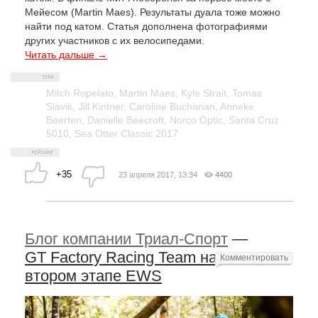
Мейесом (Martin Maes). Результаты дуала тоже можно
найти под катом. Статья дополнена фотографиями
других участников с их велосипедами.
Читать дальше →
Mitch Ropelato
,
Martin Maes
,
Kyle Strait
,
Tomas
Slavik
,
Jill Kintner
,
Caroline Buchanan
,
Anneke
Beerten
,
Danielle Beecroft
,
Norco Optic
,
Santa Cruz
5010
,
Sea Otter Classic 2017
+35
23 апреля 2017, 13:34
4400
Блог компании Триал-Спорт
—
GT Factory Racing Team на
Комментировать
втором этапе EWS