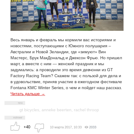
Весь январь и февраль мы кормили вас историями и
новостями, поступающими с Южного полушария –
Австралии и Новой Зеландии, где «зимуют» Вин
Мастерс, Брук МакДональд и Джексон Фрью. Но пришел
март, а вместе с ним — женский праздник и мы
задумались: а проводили это время девчонки из GT
Factory Racing Team? Скажем так: с пользой для дела и
в удовольствие, приняв участие в ежегодном фестивале
Fontana KMC Winter Series, о чем и пойдет наш рассказ.
Читать дальше →
gt bicycles
,
anneke beerten
,
rachel throop
+40
10 марта 2017, 10:33
2033