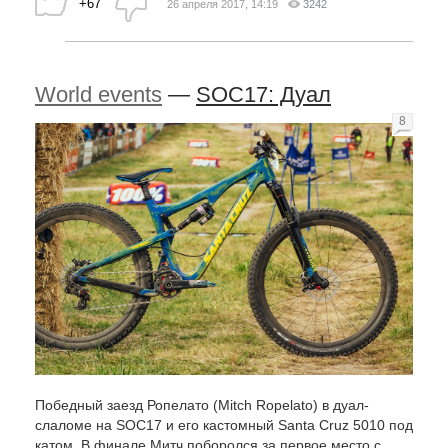
+67
26 апреля 2017, 14:19
3242
World events
—
SOC17: Дуал
8
Победный заезд Ропелато (Mitch Ropelato) в дуал-
слаломе на SOC17 и его кастомный Santa Cruz 5010 под
катом. В финале Митч поборолся за первое место с