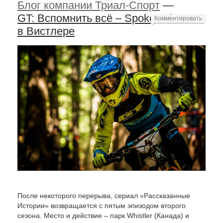
Блог компании Триал-Спорт
—
GT: Вспомнить всё – Spoke Tales
Комментировать
в Вистлере
После некоторого перерыва, сериал «Рассказанные
Истории» возвращается с пятым эпизодом второго
сезона. Место и действие – парк Whistler (Канада) и