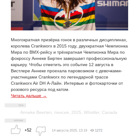
Многократная призёрка гонок в различных дисциплинах,
королева Crankworx в 2015 году, двухкратная Чемпионка
Мира по BMX-рейсу и трёхкратная Чемпионка Мира по
фокроссу Аннеке Биртен завершает профессиональную
карьеру. Чтобы отметить это событие 12 августа в
Вистлере Аннеке проехала паровозиком c девочками-
участницами Crankworx по легендарной трассе
Crankworx Air DH А-Лайн. Интервью и фотокарточки от
розового ресурса под катом.
Читать дальше →
Anneke Beerten
,
пенсия
,
2025
,
Whistler
,
Canada
+52
14 августа 2025, 13:19
1272