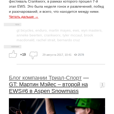
фестиваль Crankworx, в рамках которого прошел 7-й
этап EWS. Это была неделя гонок и развлечений, побед
и разочарований, и всего, что находится между ними.
Читать дальше →
gt bicycles
,
enduro
,
martin mayes
,
ews
,
wyn masters
,
anneke beerten
,
crankworx
,
tyler mccaul
,
brook
macdonald
,
rachel strait
,
bernardo cruz
+19
29 августа 2017, 10:41
2578
Блог компании Триал-Спорт
—
GT: Мартин Мэйес – второй на
1
EWS#6 в Aspen Snowmass