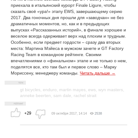
приехала в итальянский курорт Finale Ligure, чтобы
сказать своё «ура!» этапу EWS, завершающему серию
2017. Два гоночных дня прошли для «заводчан» не без
драматичных моментов, но, как и в предыдущих
выпусках «Рассказанных историй», в финале хорошее и
веселое всегда одерживает верх над плохим и трудным.
Особенно, если предмет гордости – сразу два вторых
места: Мартина Мэйеса в мужском зачете и GT Factory
Racing Team в командном рейтинге. Своими
впечатлениями о «финальном» этапе и не только о нем,
поделятся все, кто там был и первое слово – Марку
Мориссену, менеджеру команды.
Читать дальше →
gt bicycles
,
enduro
,
martin mayes
,
ews
,
wyn masters
,
anneke beerten
,
sam dale
,
rachel strait
+29
09 октября 2017, 14:14
2538