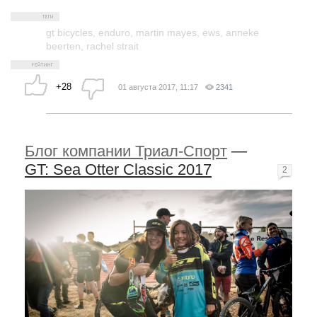
gt bicycles
,
enduro
,
martin mayes
,
ews
,
anneke
beerten
,
rachel strait
+28
01 августа 2017, 11:17
2341
Блог компании Триал-Спорт
—
GT: Sea Otter Classic 2017
2