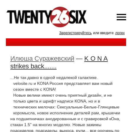
Зарегистрируйтесь
или введите
логин
Илюша Суражевский
—
K O N A
strikes back.......
...Не так давно в одной недалекой галактике.
velosite.ru и KONA Россия представляет вам новый
сезон вместе с KONA!
Новые велики имеют очень приятный дизайн, и не
только цвета и шрифт надписи KONA, но и в
технических мелочах: Сексуальные-Белые-Глянцевые
коромысла, новое исполнение деталей рам, крышечки
на подшипничках анодированные и с гравировкой кОна,
стакан 1.5" на многих моделях. Новые зажимы
подсиделов, подсиделы, выноса, рули... все ооочень по