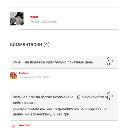
renat
Ренат Ефремов
Комментарии (
4
)
0
хмм… на подвесы удвительно приятные цены
kubas
12 апреля 2010, 19:17
0
шатунов слх на фотах незамечено...))) либо какойто уг
либо гравити…
сколько можно делать некрасивие велосипеды??? по
ценам ничего нескажу, у нас грн.
madsax