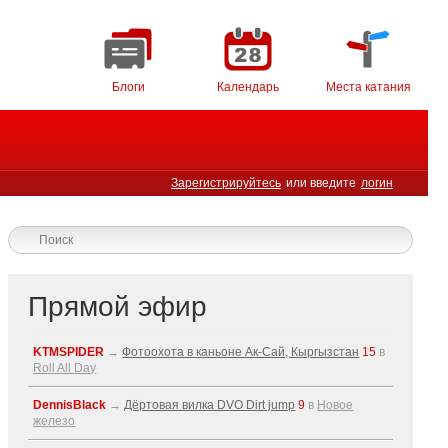
Блоги
Календарь
Места катания
Зарегистрируйтесь
или введите
логин
Прямой эфир
KTMSPIDER
→
Фотоохота в каньоне Ак-Cай, Кыргызстан
15
в
Roll All Day
DennisBlack
→
Дёртовая вилка DVO Dirt jump
9
в
Новое
железо