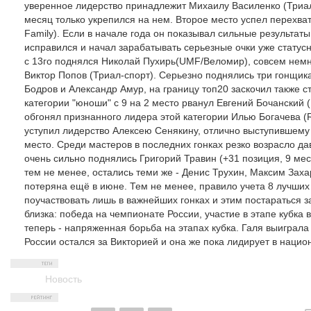
уверенное лидерство принадлежит Михаилу Василенко (Триал-
месяц только укрепился на нем. Второе место успел перехв
Family). Если в начале года он показывал сильные результат
исправился и начал зарабатывать серьезные очки уже статус
с 13го поднялся Николай Пухирь(UMF/Веломир), совсем немн
Виктор Попов (Триал-спорт). Серьезно поднялись три гонщика
Бодров и Александр Амур, на границу топ20 заскочил также с
категории "юноши" с 9 на 2 место рванул Евгений Бочанский 
обгонял признанного лидера этой категории Илью Богачева (
уступил лидерство Алексею Сенякину, отлично выступившему 
место. Среди мастеров в последних гонках резко возрасло д
очень сильно поднялись Григорий Травин (+31 позиция, 9 мес
тем не менее, остались теми же - Денис Трухин, Максим Заха
потеряна ещё в июне. Тем не менее, правило учета 8 лучши
поучаствовать лишь в важнейших гонках и этим постараться з
близка: победа на чемпионате России, участие в этапе кубка
теперь - напряженная борьба на этапах кубка. Галя выиграла
России остался за Викторией и она же пока лидирует в нацио
Новость