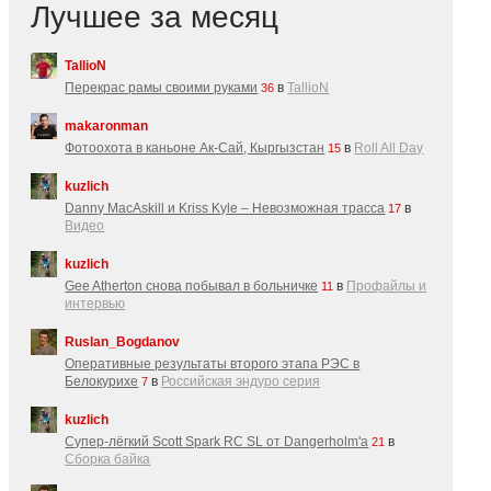
Лучшее за месяц
TallioN
Перекрас рамы своими руками
в
TallioN
36
makaronman
Фотоохота в каньоне Ак-Cай, Кыргызстан
в
Roll All Day
15
kuzlich
Danny MacAskill и Kriss Kyle – Невозможная трасса
в
17
Видео
kuzlich
Gee Atherton снова побывал в больничке
в
Профайлы и
11
интервью
Ruslan_Bogdanov
Оперативные результаты второго этапа РЭС в
Белокурихе
в
Российская эндуро серия
7
kuzlich
Супер-лёгкий Scott Spark RC SL от Dangerholm'a
в
21
Сборка байка