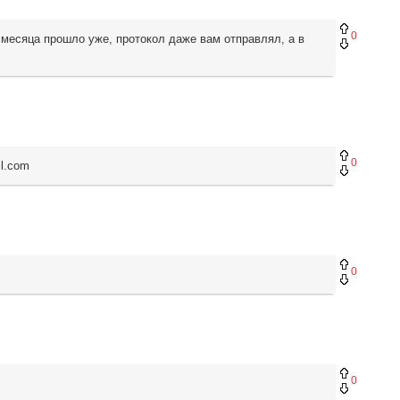
0
месяца прошло уже, протокол даже вам отправлял, а в
0
l.com
0
0