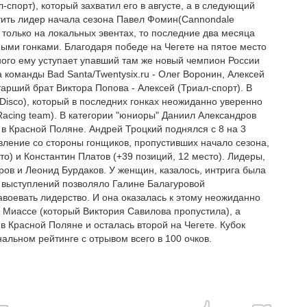
спорт), который захватил его в августе, а в следующий
атить лидер начала сезона Павел Фомин(Cannondale
ы только на локальных эвентах, то последние два месяца
ными гонками. Благодаря победе на Чегете на пятое место
ого ему уступает упавший там же новый чемпион России
 команды Bad Santa/Twentysix.ru - Олег Воронин, Алексей
тарший брат Виктора Попова - Алексей (Триал-спорт). В
(Disco), который в последних гонках неожиданно уверенно
Racing team). В категории "юниоры" Даниил Александров
в Красной Поляне. Андрей Троцкий поднялся с 8 на 3
авление со стороны гонщиков, пропустивших начало сезона,
то) и Константин Платов (+39 позиций, 12 место). Лидеры,
ров и Леонид Бурдаков. У женщин, казалось, интрига была
х выступлений позволяло Галине Балагуровой
авоевать лидерство. И она оказалась к этому неожиданно
 в Миассе (который Виктория Савилова пропустила), а
 в Красной Поляне и осталась второй на Чегете. Кубок
нальном рейтинге с отрывом всего в 100 очков.