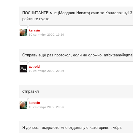
ПОСЧИТАЙТЕ мне (Мордвин Никита) очки за Кандалакшу! 3 
рейтинге пусто
kerasin
10 сентября 2009, 19:29
Отправь ещё раз протокол, если не сложно. mtbxteam@gmai
actroid
10 сентября 2009, 20:36
отправил
kerasin
10 сентября 2009, 23:26
Я донор… выделете мне отдельную категорию… чёрт.