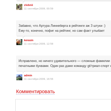
zlobnii
11 сентября 2009, 00:59
Забавно, что Артура Линнеберга в рейтинге аж 3 штуки :)
Ему-то, конечно, пофиг на рейтинг, но сам факт улыбает
kerasin
11 сентября 2009, 12:58
Исправлено, но ничего удивительного — сложные фамилии и
печатными буквами. Один раз даже команду gt/триал-спорт
admin
11 сентября 2009, 16:56
Комментировать