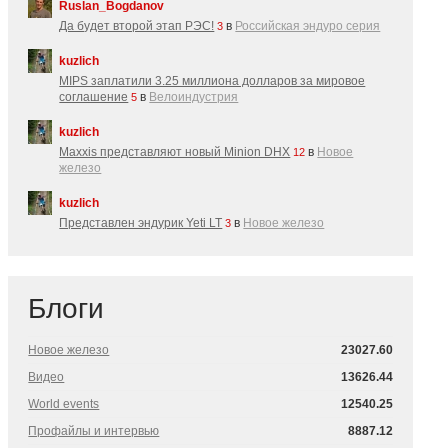
Ruslan_Bogdanov
Да будет второй этап РЭС!
в
Российская эндуро серия
3
kuzlich
MIPS заплатили 3.25 миллиона долларов за мировое
соглашение
в
Велоиндустрия
5
kuzlich
Maxxis представляют новый Minion DHX
в
Новое
12
железо
kuzlich
Представлен эндурик Yeti LT
в
Новое железо
3
Блоги
Новое железо
23027.60
Видео
13626.44
World events
12540.25
Профайлы и интервью
8887.12