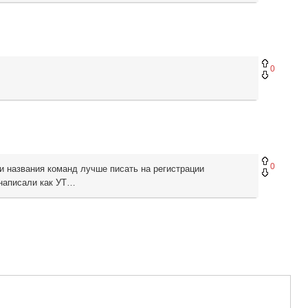
0
0
 названия команд лучше писать на регистрации
 написали как УТ…