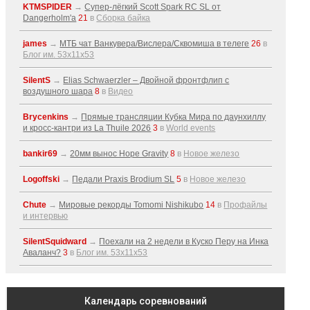
KTMSPIDER
→
Супер-лёгкий Scott Spark RC SL от
Dangerholm'a
21
в
Сборка байка
james
→
МТБ чат Ванкувера/Вислера/Сквомиша в телеге
26
в
Блог им. 53x11x53
SilentS
→
Elias Schwaerzler – Двойной фронтфлип с
воздушного шара
8
в
Видео
Brycenkins
→
Прямые трансляции Кубка Мира по даунхиллу
и кросс-кантри из La Thuile 2026
3
в
World events
bankir69
→
20мм вынос Hope Gravity
8
в
Новое железо
Logoffski
→
Педали Praxis Brodium SL
5
в
Новое железо
Chute
→
Мировые рекорды Tomomi Nishikubo
14
в
Профайлы
и интервью
SilentSquidward
→
Поехали на 2 недели в Куско Перу на Инка
Аваланч?
3
в
Блог им. 53x11x53