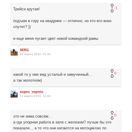
-1
Трейси крутая!
подъем в гору на квадрике — отлично, но кто его вниз
спутит? ))
и еще меня пугает цвет новой командной рамы
SERG
14 марта 2010, 01:32
0
какой то у нее вид усталый и замученный…
а так молотком)
sogno_segreto
13 марта 2010, 12:44
0
это не зима совсем…
а где упорная работа в зале с железом? лучше бы это
показали… а то что они катаются на мотоциклах по