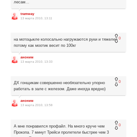
лесам…
tramway
13 марта 2010, 13:11
0
на мотоцыкле колосально нагружаются руки и тяжелее
потому как моотик весит по 100кг
аноним
13 марта 2010, 13:33
0
ДХ гонщикам совершенно необязательно упорно
работать в зале с железом. Даже иногда вредно)
аноним
13 марта 2010, 13:58
0
А мне понравился профайл. На много круче чем
Прокопа. 7 минут Трейси пролетели быстрее чем 3