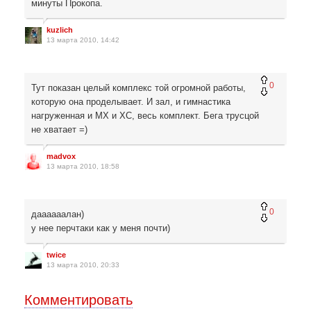
минуты Прокопа.
kuzlich
13 марта 2010, 14:42
0
Тут показан целый комплекс той огромной работы,
которую она проделывает. И зал, и гимнастика
нагруженная и МХ и ХС, весь комплект. Бега трусцой
не хватает =)
madvox
13 марта 2010, 18:58
0
даааааалан)
у нее перчтаки как у меня почти)
twice
13 марта 2010, 20:33
Комментировать