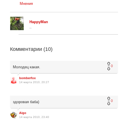
Мнения
HappyMan
_
Комментарии (
10
)
0
Молодец какая.
bomberfox
14 марта 2010, 20:27
0
здоровая баба)
Aigo
14 марта 2010, 23:40