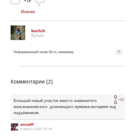
+19
Мнения
kuzlich
Кузька
Неформальный чатик 26-го, например
?
Комментарии (
2
)
+16
Большой новый участок вместо знаменитого
монсенанновского длиннющего прямика-моторвея под
подъёмником.
amstafff
4 августа 2022, 07:44