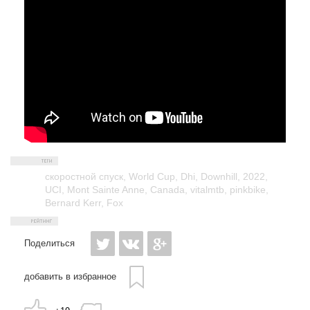
скоростной спуск
,
World Cup
,
Dhi
,
Downhill
,
2022
,
UCI
,
Mont Sainte Anne
,
Canada
,
vitalmtb
,
pinkbike
,
Bernard Kerr
,
Fox
Поделиться
добавить в избранное