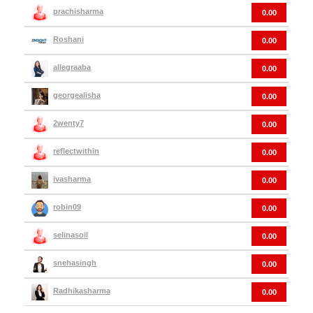
prachisharma
0.00
Roshani
0.00
allegraaba
0.00
georgealisha
0.00
2wenty7
0.00
reflectwithin
0.00
ivasharma
0.00
robin09
0.00
selinasoil
0.00
snehasingh
0.00
Radhikasharma
0.00