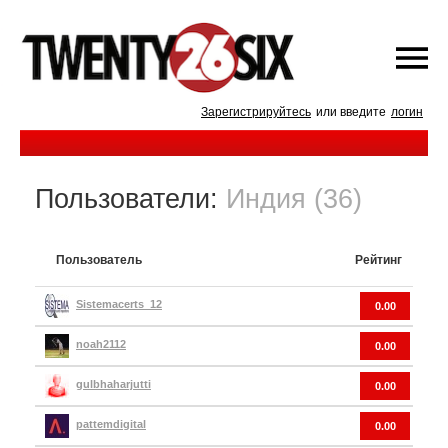
Зарегистрируйтесь
или введите
логин
Пользователи:
Индия (36)
Пользователь
Рейтинг
Sistemacerts_12
0.00
noah2112
0.00
gulbhaharjutti
0.00
pattemdigital
0.00