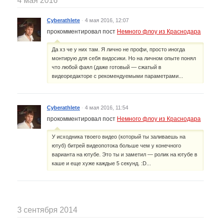
4 мая 2016
Cyberathlete
·
4 мая 2016, 12:07
прокомментировал пост
Немного флоу из Краснодара
Да хз че у них там. Я лично не профи, просто иногда
монтирую для себя видосики. Но на личном опыте понял
что любой фаял (даже готовый — сжатый в
видеоредакторе с рекомендуемыми параметрами...
Cyberathlete
·
4 мая 2016, 11:54
прокомментировал пост
Немного флоу из Краснодара
У исходника твоего видео (который ты заливаешь на
ютуб) битрей видеопотока больше чем у конечного
варианта на ютубе. Это ты и заметил — ролик на ютубе в
каше и еще хуже каждые 5 секунд. :D...
3 сентября 2014