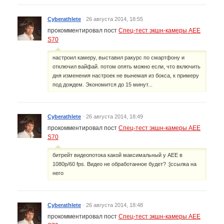
Cyberathlete
·
26 августа 2014, 18:55
прокомментировал пост
Спец-тест экшн-камеры AEE
S70
настроил камеру, выставил ракурс по смартфону и
отключил вайфай. потом опять можно если, что включить
дня изменения настроек не вынемая из бокса, к примеру
под дождем. Экономится до 15 минут...
Cyberathlete
·
26 августа 2014, 18:49
прокомментировал пост
Спец-тест экшн-камеры AEE
S70
битрейт видеопотока какой максимальный у AEE в
1080p/60 fps. Видео не обработанное будет? :]ссылка на
него
Cyberathlete
·
26 августа 2014, 18:48
прокомментировал пост
Спец-тест экшн-камеры AEE