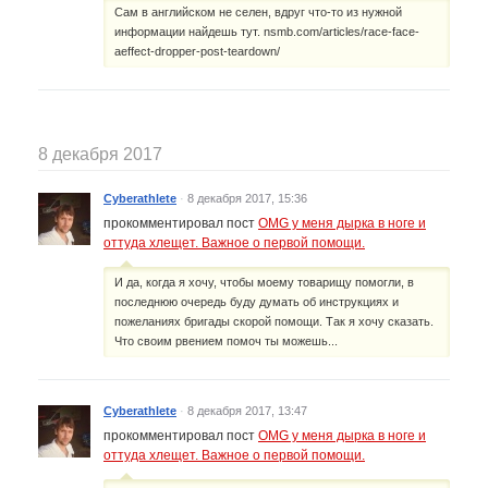
Сам в английском не селен, вдруг что-то из нужной
информации найдешь тут. nsmb.com/articles/race-face-
aeffect-dropper-post-teardown/
8 декабря 2017
Cyberathlete
·
8 декабря 2017, 15:36
прокомментировал пост
OMG у меня дырка в ноге и
оттуда хлещет. Важное о первой помощи.
И да, когда я хочу, чтобы моему товарищу помогли, в
последнюю очередь буду думать об инструкциях и
пожеланиях бригады скорой помощи. Так я хочу сказать.
Что своим рвением помоч ты можешь...
Cyberathlete
·
8 декабря 2017, 13:47
прокомментировал пост
OMG у меня дырка в ноге и
оттуда хлещет. Важное о первой помощи.