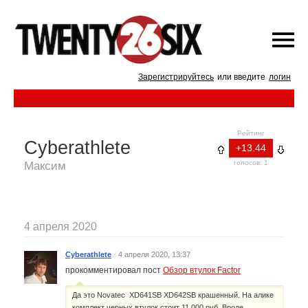
Зарегистрируйтесь
или введите
логин
Рейтинг
Cyberathlete
+13.44
голосов: 1
Максим
4 апреля 2020
Cyberathlete
·
4 апреля 2020, 13:37
прокомментировал пост
Обзор втулок Factor
Да это Novatec XD641SB XD642SB крашенный. На алике
комплект черных втулок стоит 11 000 руб. Вроде