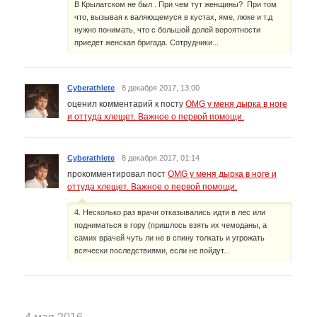
В Крылатском не был . При чем тут женщины? При том
что, вызывая к валяющемуся в кустах, яме, люке и т.д
нужно понимать, что с большой долей вероятности
приедет женская бригада. Сотрудники...
Cyberathlete
·
8 декабря 2017, 13:00
оценил комментарий к посту
OMG у меня дырка в ноге
и оттуда хлещет. Важное о первой помощи.
Cyberathlete
·
8 декабря 2017, 01:14
прокомментировал пост
OMG у меня дырка в ноге и
оттуда хлещет. Важное о первой помощи.
4. Несколько раз врачи отказывались идти в лес или
подниматься в гору (пришлось взять их чемоданы, а
самих врачей чуть ли не в спину толкать и угрожать
всячески последствиями, если не пойдут...