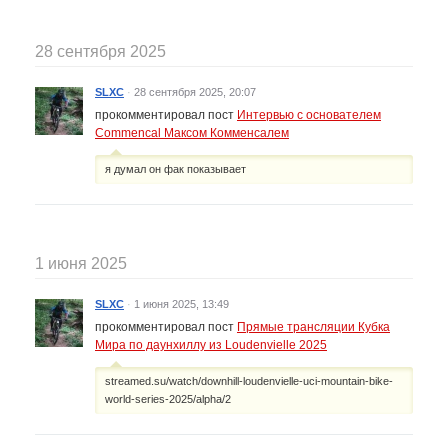
28 сентября 2025
SLXC
·
28 сентября 2025, 20:07
прокомментировал пост
Интервью с основателем
Commencal Максом Комменсалем
я думал он фак показывает
1 июня 2025
SLXC
·
1 июня 2025, 13:49
прокомментировал пост
Прямые трансляции Кубка
Мира по даунхиллу из Loudenvielle 2025
streamed.su/watch/downhill-loudenvielle-uci-mountain-bike-
world-series-2025/alpha/2