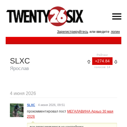
Зарегистрируйтесь
или введите
логин
Рейтинг
SLXC
+274.84
голосов: 14
Ярослав
4 июня 2026
SLXC
·
4 июня 2026, 09:51
прокомментировал пост
МЕГАЛАВИНА Архыз 30 мая
2026
все пересаживаемся на кантрийники