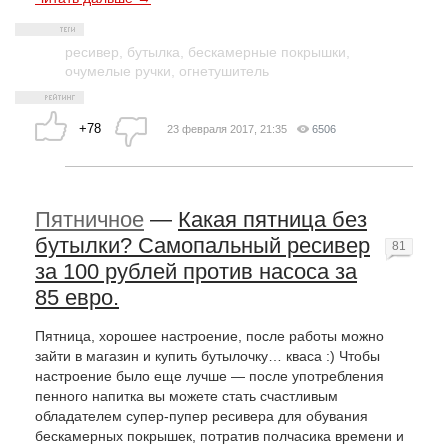
ресивер
,
бутылка
,
бескамерные покрышки
,
очумелые ручки
,
огнетушитель
+78
23 февраля 2017, 21:35
6506
Пятничное
—
Какая пятница без
бутылки? Самопальный ресивер
81
за 100 рублей против насоса за
85 евро.
Пятница, хорошее настроение, после работы можно
зайти в магазин и купить бутылочку… кваса :) Чтобы
настроение было еще лучше — после употребления
пенного напитка вы можете стать счастливым
обладателем супер-пупер ресивера для обувания
бескамерных покрышек, потратив полчасика времени и