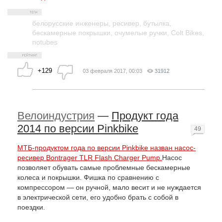
белорусские инженеры
,
ресивер
,
бутылка
,
бескамерные покрышки
,
очумелые ручки
,
Colt Bikes
,
notubes
+129
03 февраля 2017, 00:03
31912
Велоиндустрия
—
Продукт года
2014 по версии Pinkbike
49
МТБ-продуктом года по версии Pinkbike назван насос-
ресивер Bontrager TLR Flash Charger Pump.
Насос
позволяет обувать самые проблемные бескамерные
колеса и покрышки. Фишка по сравнению с
компрессором — он ручной, мало весит и не нуждается
в электрической сети, его удобно брать с собой в
поездки.