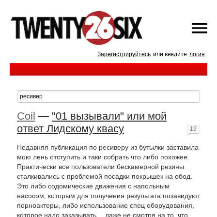
Зарегистрируйтесь
или введите
логин
Coil
—
"01 вызывали" или мой
ответ Лидскому квасу
19
Недавняя публикация по ресиверу из бутылки заставила
мою лень отступить и таки собрать что либо похожее.
Практически все пользователи бескамерной резины
сталкивались с проблемой посадки покрышек на обод.
Это либо содомические движения с напольным
насосом, которым для получения результата позавидуют
порноактеры, либо использование спец оборудования,
которое надо заказывать… даже не смотря на то, что