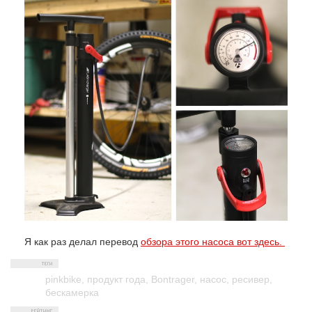
Я как раз делал перевод
обзора этого насоса вот здесь.
pinkbike
,
продукт года
,
Bontrager
,
насос
,
ресивер
,
бескамерка