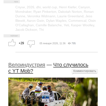
Слухи
,
2026
,
dhi
,
world cup
,
Henri Kiefer
,
Canyon
,
Mondraker
,
Ryan Pinkerton
,
Dakotah Norton
,
Ronan
Dunne
,
Veronika Widmann
,
Laurie Greenland
,
Jess
Blewitt
,
Aaron Gwin
,
Dylan Maples
,
Commencal
,
Oisin
O'Callaghan
,
Camille Balanche
,
Yeti
,
Kasper Woolley
,
Jacob Dickson
,
Thi
+29
05 января 2026, 11:36
795
Велоиндустрия
—
Что случилось
с YT Mob?
Комментировать