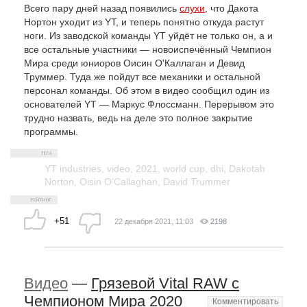
Всего пару дней назад появились
слухи
, что Дакота
Нортон уходит из YT, и теперь понятно откуда растут
ноги. Из заводской команды YT уйдёт не только он, а и
все остальные участники — новоиспечённый Чемпион
Мира среди юниоров Оисин О'Каллаган и Девид
Труммер. Туда же пойдут все механики и остальной
персонал команды. Об этом в видео сообщил один из
основателей YT — Маркус Флоссманн. Перерывом это
трудно назвать, ведь на деле это полное закрытие
программы.
YT industries
,
video
,
2021
,
world cup
,
dhi
,
Dakotah
Norton
,
Oisin O'Callaghan
,
David Trummer
+51
22 декабря 2021, 11:03
2198
Видео
—
Грязевой Vital RAW с
Чемпионом Мира 2020
Комментировать