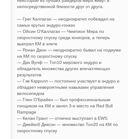
некоторые из лучших райдеров мира живут в
непосредственной близости друг от друга.
— Грег Каллаган — неоднократно побеждал на
самых крутых эндуро-гонках
— Ойсин О'Каллаган — Чемпион Мира по
скоростному спуску среди юниоров, а теперь
выиграл КМ в элите
— Ронан Данн — неоднократно бывал на подиуме
на КМ по скоростному спуску
— Дэн Вулф — Топ10 мирового эндуро и
обладатель множества других впечатляющих
результатов
— Гэв Кэрролл — постоянно участвует в эндуро и
обладает невероятными навыками управления
велосипедом
— Глин О'Брайен — был профессиональным
гонщиком на КМ и занял 3-е место на Red Bull
Rampage
— Келан Грант — отлично выступает в EWS
— Джейкоб Диксон — множество Топ20 на КМ по
скоростному спуску