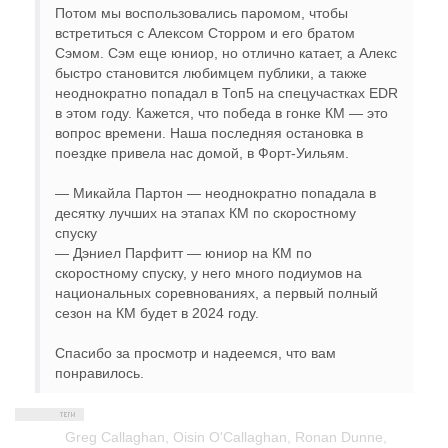
Потом мы воспользовались паромом, чтобы
встретиться с Алексом Сторром и его братом
Сэмом. Сэм еще юниор, но отлично катает, а Алекс
быстро становится любимцем публики, а также
неоднократно попадал в Топ5 на спецучастках EDR
в этом году. Кажется, что победа в гонке КМ — это
вопрос времени. Наша последняя остановка в
поездке привела нас домой, в Форт-Уильям.
— Микайла Партон — неоднократно попадала в
десятку лучших на этапах КМ по скоростному
спуску
— Дэниел Парфитт — юниор на КМ по
скоростному спуску, у него много подиумов на
национальных соревнованиях, а первый полный
сезон на КМ будет в 2024 году.
Спасибо за просмотр и надеемся, что вам
понравилось.
Greg Callaghan
,
Oisin O'Callaghan
,
Ronan Dunne
,