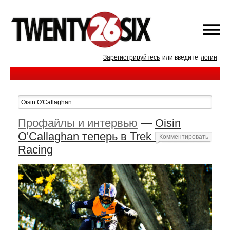
Зарегистрируйтесь
или введите
логин
Профайлы и интервью
—
Oisin
O'Callaghan теперь в Trek Factory
Комментировать
Racing