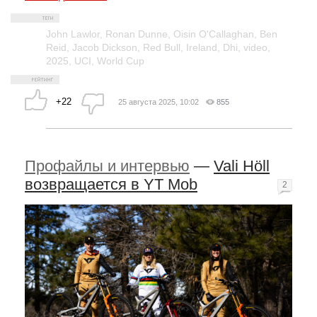
John Lawlor
,
Ronan Dunne
,
Oisin O'Callaghan
,
Ben
Reid
,
Jacob Dickson
,
Red Bull
,
Ireland
,
Dhi
,
video
,
2025
,
UCI
,
World Cup
+22
25 августа 2025, 10:02
855
Профайлы и интервью
—
Vali Höll
возвращается в YT Mob
2