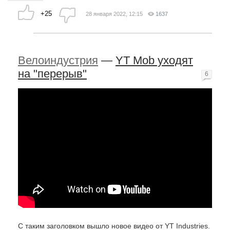
+25
28 января 2022, 12:15
1637
Велоиндустрия
—
YT Mob уходят
на "перерыв"
6
С таким заголовком вышло новое видео от YT Industries.