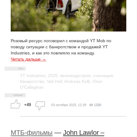
Розовый ресурс поговорил с командой YT Mob по
поводу ситуации с банкротством и продажей YT
Industries, и как это повлияло на команду.
Читать дальше →
YT Industries
,
2025
,
велоиндустрия
,
стагнация
,
банкротство
,
Vali Holl
,
Andreas Kolb
,
Oisin
O'Callaghan
+49
03 октября 2025, 12:39
1330
МТБ-фильмы
—
John Lawlor –