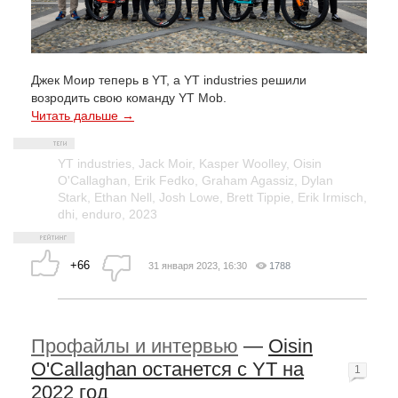
Джек Моир теперь в YT, а YT industries решили
возродить свою команду YT Mob.
Читать дальше →
YT industries
,
Jack Moir
,
Kasper Woolley
,
Oisin
O'Callaghan
,
Erik Fedko
,
Graham Agassiz
,
Dylan
Stark
,
Ethan Nell
,
Josh Lowe
,
Brett Tippie
,
Erik Irmisch
,
dhi
,
enduro
,
2023
+66
31 января 2023, 16:30
1788
Профайлы и интервью
—
Oisin
O'Callaghan останется с YT на
1
2022 год