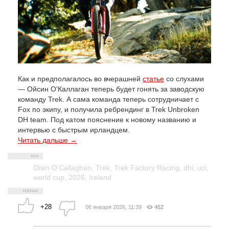
Как и предполагалось во вчерашней
статье
со слухами
— Ойсин О'Каллаган теперь будет гонять за заводскую
команду Trek. А сама команда теперь сотрудничает с
Fox по экипу, и получила ребрендинг в Trek Unbroken
DH team. Под катом пояснение к новому названию и
интервью с быстрым ирландцем.
Читать дальше →
Oisin O'Callaghan
,
Trek
,
Trek Factory Racing
,
dhi
,
uci
,
world cup
,
2026
,
Ireland
+28
06 января 2026, 11:39
452