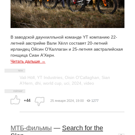
В заводской даунхилльной команде YT компанию 22-
летней австрийке Вали Хёлл составят 20-летний
ирландец Ойсин О'Каллаган и 25-летняя австралийская
гонщица Сиан А'Херн.
Читать дальше →
Vali Höll
,
YT Industries
,
Oisin O'Callaghan
,
Sian
A'Hern
,
dhi
,
world cup
,
uci
,
2024
,
video
+44
25 января 2024, 19:00
1277
МТБ-фильмы
—
Search for the