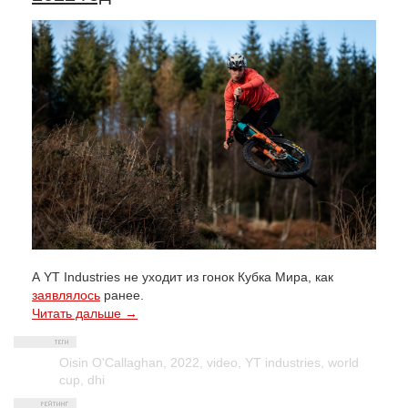
А YT Industries не уходит из гонок Кубка Мира, как
заявлялось
ранее.
Читать дальше →
Oisin O'Callaghan
,
2022
,
video
,
YT industries
,
world
cup
,
dhi