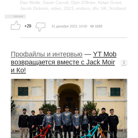
Dan Wolfe
,
Gavin Carroll
,
Glyn O'Brien
,
Kelan Grant
,
Jacob Dickson
,
video
,
2023
,
enduro
,
dhi
,
UK
,
Scotland
+29
31 декабря 2023, 10:00
1025
Профайлы и интервью
—
YT Mob
возвращается вместе с Jack Moir
1
и Ко!