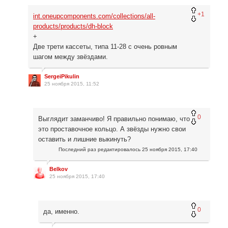
+1
int.oneupcomponents.com/collections/all-
products/products/dh-block
+
Две трети кассеты, типа 11-28 с очень ровным
шагом между звёздами.
SergeiPikulin
25 ноября 2015, 11:52
0
Выглядит заманчиво! Я правильно понимаю, что
это проставочное кольцо. А звёзды нужно свои
оставить и лишние выкинуть?
Последний раз редактировалось
25 ноября 2015, 17:40
Belkov
25 ноября 2015, 17:40
0
да, именно.