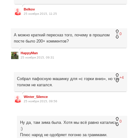
Belkov
25 ноября 2015, 11:25
0
А можно краткий пересказ того, почему в прошлом
посте было 200+ комментов?
HappyMan
25 ноября 2015, 09:31
+4
Собрал пафосную машинку для «с горки вниз», но так
толком не катался.
Winter_Silence
25 ноября 2015, 09:56
0
Ну да, там зима была. Хотя мы всё равно катались
:)
Плюс народ не одобряет погоню за граммами.