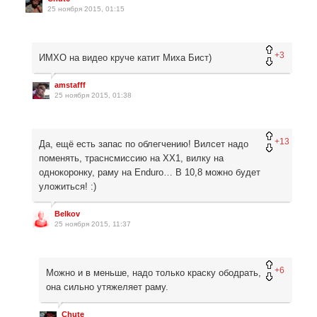
25 ноября 2015, 01:15
+3
ИМХО на видео круче катит Миха Бист)
amstafff
25 ноября 2015, 01:38
+13
Да, ещё есть запас по облегчению! Вилсет надо
поменять, траснсмиссию на XX1, вилку на
однокоронку, раму на Enduro… В 10,8 можно будет
уложиться! :)
Belkov
25 ноября 2015, 11:37
+6
Можно и в меньше, надо только краску ободрать,
она сильно утяжеляет раму.
Chute