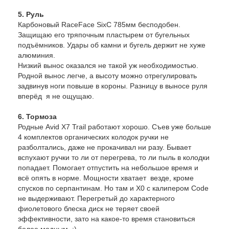
5. Руль
Карбоновый RaceFace SixC 785мм бесподобен.
Защищаю его тряпочным пластырем от бугельных
подъёмников. Удары об камни и бугель держит не хуже
алюминия.
Низкий вынос оказался не такой уж необходимостью.
Родной вынос легче, а высоту можно отрегулировать
задвинув ноги повыше в короны. Разницу в выносе руля
вперёд я не ощущаю.
6. Тормоза
Родные Avid X7 Trail работают хорошо. Съев уже больше
4 комплектов органических колодок ручки не
разболтались, даже не прокачивал ни разу. Бывает
вспухают ручки то ли от перегрева, то ли пыль в колодки
попадает. Помогает отпустить на небольшое время и
всё опять в норме. Мощности хватает везде, кроме
спусков по серпантинам. Но там и X0 с калипером Code
не выдерживают. Перегретый до характерного
фиолетового блеска диск не теряет своей
эффективности, зато на какое-то время становиться