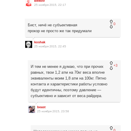
Belkov
25 ноября 2015, 22:17
0
Бист, ничё не субъективная
прокор не просто же так придумали
koshak
25 ноября 2015, 22:45
+3
И тем не менее я думаю, что при прочих
равных, твои 1,2 атм на 70кг веса вполне
эквиваленты моим 1,8 атм на 100кг. Пятно
контакта и характеристики работы условно
будут идентичны, поэтому давление —
субъективно и зависит от веса райдера.
beast
25 ноября 2015, 23:58
0