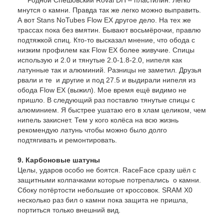
мнутся о камни. Правда так же легко можно выправить.
А вот Stans NoTubes Flow EX другое дело. На тех же
трассах пока без вмятин. Бывают восьмёрочки, правлю
подтяжкой спиц. Кто-то высказал мнение, что обода с
низким профилем как Flow EX более живучие. Спицы
использую и 2.0 и тянутые 2.0-1.8-2.0, нипеля как
латунные так и алюминий. Разницы не заметил. Друзья
рвали и те и другие и под 27.5 и выдирали нипеля из
обода Flow EX (выжил). Мое время ещё видимо не
пришло. В следующий раз поставлю тянутые спицы с
алюминием. Я быстрее ушатаю его в хлам целиком, чем
нипель закиснет. Тем у кого колёса на всю жизнь
рекомендую латунь чтобы можно было долго
подтягивать и ремонтировать.
9. Карбоновые шатуны
Целы, ударов особо не боятся. RaceFace сразу шёл с
защитными колпачками которые потрепались о камни.
Сбоку потёртости небольшие от кроссовок. SRAM X0
несколько раз бил о камни пока защита не пришла,
портиться только внешний вид.