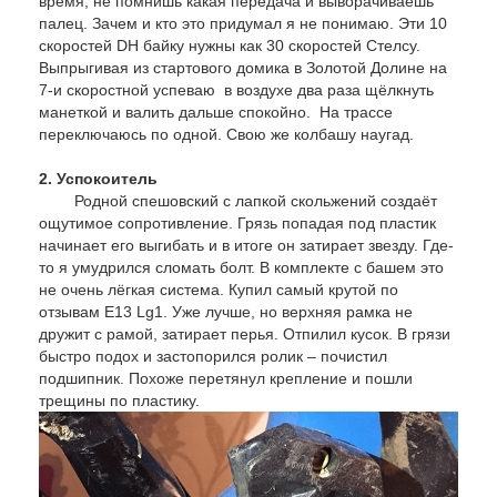
время, не помнишь какая передача и выворачиваешь
палец. Зачем и кто это придумал я не понимаю. Эти 10
скоростей DH байку нужны как 30 скоростей Стелсу.
Выпрыгивая из стартового домика в Золотой Долине на
7-и скоростной успеваю в воздухе два раза щёлкнуть
манеткой и валить дальше спокойно. На трассе
переключаюсь по одной. Свою же колбашу наугад.
2. Успокоитель
Родной спешовский с лапкой скольжений создаёт
ощутимое сопротивление. Грязь попадая под пластик
начинает его выгибать и в итоге он затирает звезду. Где-
то я умудрился сломать болт. В комплекте с башем это
не очень лёгкая система. Купил самый крутой по
отзывам E13 Lg1. Уже лучше, но верхняя рамка не
дружит с рамой, затирает перья. Отпилил кусок. В грязи
быстро подох и застопорился ролик – почистил
подшипник. Похоже перетянул крепление и пошли
трещины по пластику.