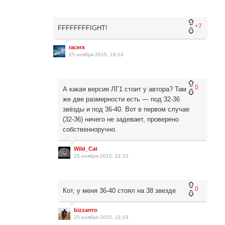
+7
FFFFFFFFIGHT!
racerx
25 ноября 2015, 18:13
0
А какая версия ЛГ1 стоит у автора? Там
же две размерности есть — под 32-36
звёзды и под 36-40. Вот в первом случае
(32-36) ничего не задевает, проверено
собственноручно.
Wild_Cat
25 ноября 2015, 21:33
0
Кот, у меня 36-40 стоял на 38 звезде
bizzarrro
25 ноября 2015, 21:53