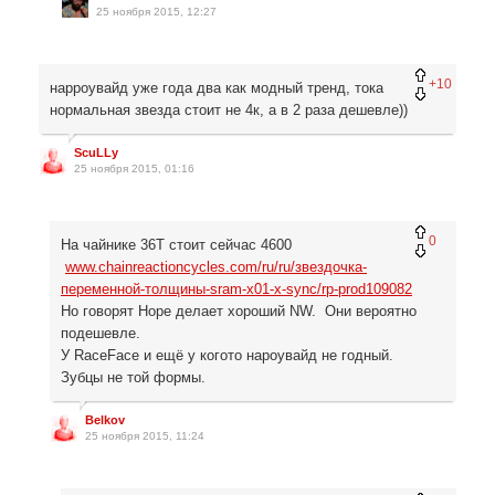
25 ноября 2015, 12:27
+10
нарроувайд уже года два как модный тренд, тока
нормальная звезда стоит не 4к, а в 2 раза дешевле))
ScuLLy
25 ноября 2015, 01:16
0
На чайнике 36T стоит сейчас 4600
www.chainreactioncycles.com/ru/ru/звездочка-
переменной-толщины-sram-x01-x-sync/rp-prod109082
Но говорят Hope делает хороший NW. Они вероятно
подешевле.
У RaceFace и ещё у когото нароувайд не годный.
Зубцы не той формы.
Belkov
25 ноября 2015, 11:24