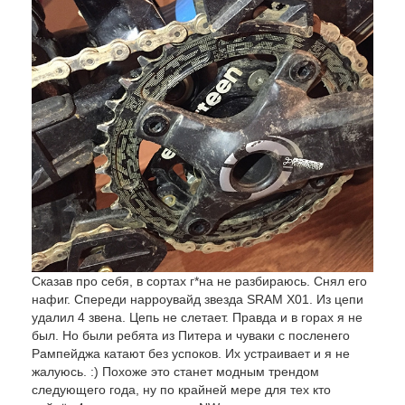
Сказав про себя, в сортах г*на не разбираюсь. Снял его
нафиг. Спереди нарроувайд звезда SRAM X01. Из цепи
удалил 4 звена. Цепь не слетает. Правда и в горах я не
был. Но были ребята из Питера и чуваки с посленего
Рампейджа катают без успоков. Их устраивает и я не
жалуюсь. :) Похоже это станет модным трендом
следующего года, ну по крайней мере для тех кто