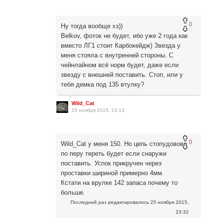
0
Ну тогда вообще хз))
Belkov, фоток не будет, ибо уже 2 года как
вместо ЛГ1 стоит Карбокейдж) Звезда у
меня стояла с внутренней стороны. С
чейнлайном всё норм будет, даже если
звезду с внешней поставить. Стоп, или у
тебя демка под 135 втулку?
Wild_Cat
25 ноября 2015, 23:13
0
Wild_Cat у меня 150. Но цепь стопудовово
по перу тереть будет если снаружи
поставить. Успок прикручен через
проставки шириной примерно 4мм.
Кстати на врулке 142 запаса почему то
больше.
Последний раз редактировалось
25 ноября 2015,
23:32