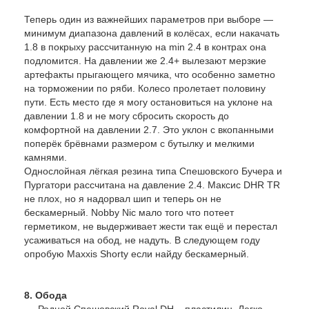
Теперь один из важнейших параметров при выборе —
минимум диапазона давлений в колёсах, если накачать
1.8 в покрыху рассчитанную на min 2.4 в контрах она
подломится. На давлении же 2.4+ вылезают мерзкие
артефакты прыгающего мячика, что особенно заметно
на торможении по ряби. Колесо пролетает половину
пути. Есть место где я могу остановиться на уклоне на
давлении 1.8 и не могу сбросить скорость до
комфортной на давлении 2.7. Это уклон с вкопанными
поперёк брёвнами размером с бутылку и мелкими
камнями.
Однослойная лёгкая резина типа Спешовского Бучера и
Пургатори рассчитана на давление 2.4. Максис DHR TR
не плох, но я надорвал шип и теперь он не
бескамерный. Nobby Nic мало того что потеет
герметиком, не выдерживает жести так ещё и перестал
усаживаться на обод, не надуть. В следующем году
опробую Maxxis Shorty если найду бескамерный.
8. Обода
Родной Спешовский Roval DH – пластилин. Легко