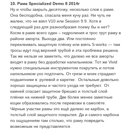
10. Рама Specialized Demo 8 2014г
Ну и чтобы закрыть десяточку, несколько слов о раме.
Она бесподобна, спасала меня кучу раз. Ни чуть не
жалею, что не взял V10 или Session 9.9. Хотя в
следующий раз для разнообразия поему бы и нет?
Косяк в раме всего один – гидролиния и трос трут раму в
районе аморта. Выхода два. Или постоянно
переклеивать защитную плёнку или взять S-works — там
тросы идут под верхней трубой и эта проблема решена.
Так же нельзя не заметить, что далеко не все аморты
входят в раму без доработки напильником. Тот же Vivid
нужно специальным инструментом покрутить и потом
напильником ухо подточить. От грязи и моек страдают
подшипники в рулевой и каретке. Остальные довольно
хорошо защищены и частого ухода не требуют. От
камней спасает защитное брюшко и толстый слой
плёнки на нижней трубе. Две более менее заметные
коцки образовались после перевозки в самолёте.
Чёрные участки рамы это ещё далеко не карбон, а
толстый слой защитного покрытия. Да и самого карбона
по ощущениям там столько, что раму повредить
возможным не представляется.