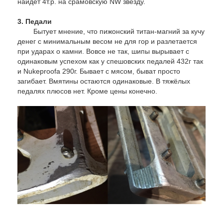
найдёт 4т.р. на срамовскую NW звезду.
3. Педали
Бытует мнение, что пижонский титан-магний за кучу
денег с минимальным весом не для гор и разлетается
при ударах о камни. Вовсе не так, шипы вырывает с
одинаковым успехом как у спешовских педалей 432г так
и Nukeproofa 290г. Бывает с мясом, быват просто
загибает. Вмятины остаются одинаковые. В тяжёлых
педалях плюсов нет. Кроме цены конечно.