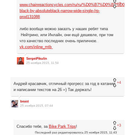
+8
www.chainreactioncycles.com/ru/ru/%D0%B7%D0%B2%
black-by-absoluteblack-narrow-wide-single-/rp-
prod131088
либо вообще можно заказть у наших ребят типа
Нейтрино, или Инлайн, они ещё дешевле, при том
что качество последних очень приличное.
vk.com/inline_mtb
SergeiPikulin
25 ноября 2015, 11:54
+4
Андрей красавчик, отличный прогресс за год в катании
и написании текстов на 26 =) Так держать!
beast
25 ноября 2015, 07:44
+3
Спасибо тебе, за
Bike Park Trips
!
Последний раз редактировалось
25 ноября 2015, 11:43