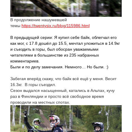
В продолжение нашумевшей
темы
https://twentysix.ru/blog/115986.html
В предыдущей серии: Я купил себе байк, облегчал его
как мог, с 17.8 дошёл до 15.5, мечтал уложиться в 14.9кг
и съездить в горы, был обосран уважаемыми
читателями в большинстве из 235 набранных
комментариев.
Были и по делу замечания. Немного… Но были. :)
Забегая вперёд скажу, что байк всё ещё у меня. Весит
16.3кг. В горы съездил.
Сезон выдался насыщенный, катались в Альпах, кучу
раз в Финляндии и просто всё свободное время
проводили на местных спотах.