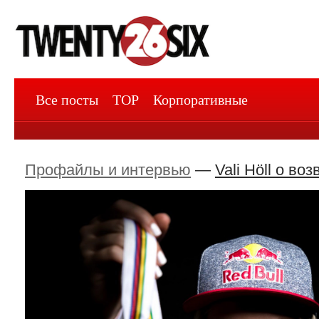
Все посты
TOP
Корпоративные
Профайлы и интервью
—
Vali Höll о во