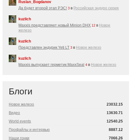
Ruslan_Bogdanov
Да будет второй этап РЭС!
в
Российская эндуро серия
3
kuzlich
Maxxis представляют новый Minion DHX
в
Новое
12
железо
kuzlich
Представлен эндурик Yeti LT
в
Новое железо
3
kuzlich
Maxxis выпускает герметик MaxxSeal
в
Новое железо
4
Блоги
Новое железо
23032.15
Видео
13630.71
World events
12540.25
Профайлы и интервью
8887.12
Наши гонки
7066.26