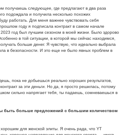
том получаешь следующее, где предлагают в два раза
ного подождала и получила несколько похожих
уду работать. Для меня важнее чувствовать себя
прошлом году я подписала контракт в самом начале
. 2023 год был лучшим сезоном в моей жизни. Было здорово
собенно в той ситуации, в которой мы сейчас находимся,
получать больше денег. Я чувствую, что идеально выбрала
была в безопасности. И это еще не было явных проблем в
ждешь, пока не добьешься реально хороших результатов,
контракт за эти деньги. Но да, я просто решилась, потому
лишком сильно напрягает тебя, ты падаешь, сомневаешься в
 бы быть больше предложений с большим количеством
 хорошим для женской элиты. Я очень рада, что YT
 очень хорошее направление для женского спорта — иметь