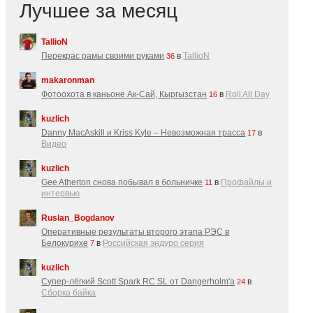
Лучшее за месяц
TallioN
Перекрас рамы своими руками
в
TallioN
36
makaronman
Фотоохота в каньоне Ак-Cай, Кыргызстан
в
Roll All Day
16
kuzlich
Danny MacAskill и Kriss Kyle – Невозможная трасса
в
17
Видео
kuzlich
Gee Atherton снова побывал в больничке
в
Профайлы и
11
интервью
Ruslan_Bogdanov
Оперативные результаты второго этапа РЭС в
Белокурихе
в
Российская эндуро серия
7
kuzlich
Супер-лёгкий Scott Spark RC SL от Dangerholm'a
в
24
Сборка байка