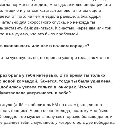
могла нормально ходить, мне сделали две операции, это
илитацию и учиться кататься заново, а потом еще и
ется от того, на чем я ездила раньше, а благодаря
ательно для скоростного спуска, но не когда ты
заставить байк двигаться. К счастью, через два или три
что я не думаю, что это было проблемой.
ю скованность или все в полном порядке?
 ты чувствуешь её, но прошло уже три года, так что я в
й раз брала у тебя интервью. В то время ты только
 новой командой. Кажется, тогда ты была удивлена,
 добилась успеха только в юниорах. Что-то
Чувствовала уверенность в себе?
 титула (#ЧМ + победитель КМ по очкам), что, честно
нность гонщика. Я еще очень молода, поэтому мне было
 Очевидно, что мужчины получают гораздо больше денег, и
е равняет тебя с мужчиной, у которого есть две победы на