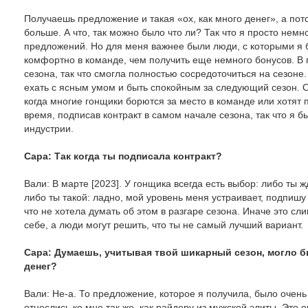
Получаешь предложение и такая «ох, как много денег», а по
больше. А что, так можно было что ли? Так что я просто нем
предложений. Но для меня важнее были люди, с которыми я б
комфортно в команде, чем получить еще немного бонусов. В 
сезона, так что смогла полностью сосредоточиться на сезоне
ехать с ясным умом и быть спокойным за следующий сезон. О
когда многие гонщики борются за место в команде или хотят 
время, подписав контракт в самом начале сезона, так что я 
индустрии.
Сара: Так когда ты подписала контракт?
Вали: В марте [2023]. У гонщика всегда есть выбор: либо ты 
либо ты такой: ладно, мой уровень меня устраивает, подпишу 
что не хотела думать об этом в разгаре сезона. Иначе это с
себе, а люди могут решить, что ты не самый лучший вариант.
Сара: Думаешь, учитывая твой шикарный сезон, могло
денег?
Вали: Не-а. То предложение, которое я получила, было очень
отнеслись ко мне так же, как райдеру из мужской элиты. Это