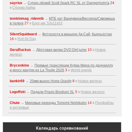
sayrius
→
Супер-лёгкий Scott Spark RC SL от Dangerholm'a
24
в
Сборка байка
temkinmag_ridemtb
→
МТБ чат Ванкувера/Вислера/Сквомиша
в телеге
27
в
Блог им. 53x11x53
SilentSquidward
→
Фотоохота в каньоне Ак-Cай, Кыргызстан
16
в
Roll All Day
GeraRuckus
→
Дёртовая вилка DVO Dirt jump
10
в
Новое
железо
Brycenkins
→
Прямые трансляции Кубка Мира по даунхиллу
и кросс-кантри из La Thuile 2026
3
в
World events
bankir69
→
20мм вынос Hope Gravity
8
в
Новое железо
Logoffski
→
Педали Praxis Brodium SL
5
в
Новое железо
Chute
→
Мировые рекорды Tomomi Nishikubo
14
в
Профайлы
и интервью