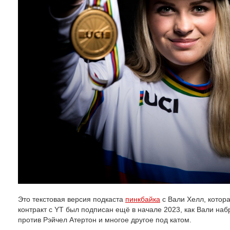
Это текстовая версия подкаста
пинкбайка
с Вали Хелл, котор
контракт с YT был подписан ещё в начале 2023, как Вали наб
против Рэйчел Атертон и многое другое под катом.