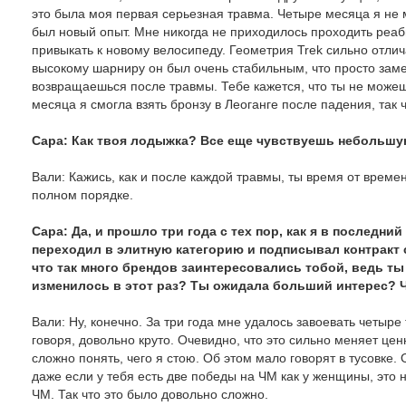
это была моя первая серьезная травма. Четыре месяца я не 
был новый опыт. Мне никогда не приходилось проходить реаб
привыкать к новому велосипеду. Геометрия Trek сильно отлича
высокому шарниру он был очень стабильным, что просто замеч
возвращаешься после травмы. Тебе кажется, что ты не можешь 
месяца я смогла взять бронзу в Леоганге после падения, так 
Сара: Как твоя лодыжка? Все еще чувствуешь небольшу
Вали: Кажись, как и после каждой травмы, ты время от времени
полном порядке.
Сара: Да, и прошло три года с тех пор, как я в последни
переходил в элитную категорию и подписывал контракт с
что так много брендов заинтересовались тобой, ведь ты
изменилось в этот раз? Ты ожидала больший интерес? 
Вали: Ну, конечно. За три года мне удалось завоевать четыре
говоря, довольно круто. Очевидно, что это сильно меняет це
сложно понять, чего я стою. Об этом мало говорят в тусовке.
даже если у тебя есть две победы на ЧМ как у женщины, это н
ЧМ. Так что это было довольно сложно.