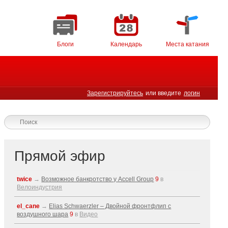
Блоги
Календарь
Места катания
Зарегистрируйтесь
или введите
логин
Прямой эфир
twice
→
Возможное банкротство у Accell Group
9
в
Велоиндустрия
el_cane
→
Elias Schwaerzler – Двойной фронтфлип с
воздушного шара
9
в
Видео