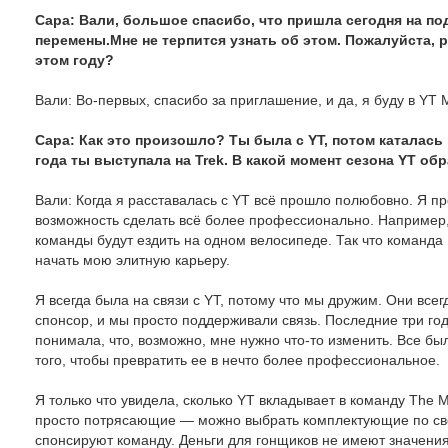
Сара: Вали, большое спасибо, что пришла сегодня на под
перемены.Мне не терпится узнать об этом. Пожалуйста, 
этом году?
Вали: Во-первых, спасибо за приглашение, и да, я буду в YT 
Сара: Как это произошло? Ты была с YT, потом каталась
года ты выступала на Trek. В какой момент сезона YT об
Вали: Когда я расставалась с YT всё прошло полюбовно. Я про
возможность сделать всё более профессионально. Например,
команды будут ездить на одном велосипеде. Так что команда
начать мою элитную карьеру.
Я всегда была на связи с YT, потому что мы дружим. Они все
спонсор, и мы просто поддерживали связь. Последние три го
понимала, что, возможно, мне нужно что-то изменить. Все бы
того, чтобы превратить ее в нечто более профессиональное.
Я только что увидела, сколько YT вкладывает в команду The 
просто потрясающие — можно выбрать комплектующие по свое
спонсируют команду. Деньги для гонщиков не имеют значения,