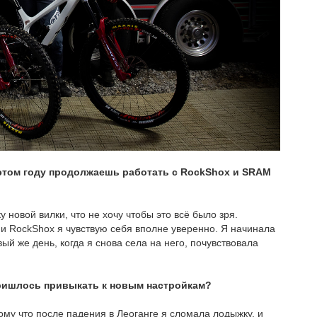
 этом году продолжаешь работать с RockShox и SRAM
 новой вилки, что не хочу чтобы это всё было зря.
M и RockShox я чувствую себя вполне уверенно. Я начинала
вый же день, когда я снова села на него, почувствовала
Пришлось привыкать к новым настройкам?
ому что после падения в Леоганге я сломала лодыжку, и