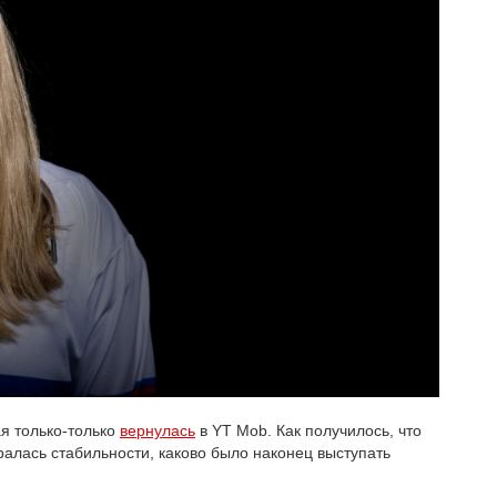
ая только-только
вернулась
в YT Mob. Как получилось, что
ралась стабильности, каково было наконец выступать