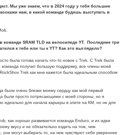
кст. Мы уже знаем, что в 2024 году у тебя большие
расскажи нам, в какой команде будешь выступать в
Mob.
 в команде SRAM TLD на велосипеде YT. Последние три
ратился к тебе или ты к YT? Как это выглядело?
сто была готова начать что-то новое с Trek. С Trek была
 команда получит большую поддержку, все члены моей
 RockShox Trek как мне кажется была идеальным способом
гда были очень близки моему сердцу как мой первый
да были просто потрясающими с моей стороны, но я
ло идеально для начала карьеры в элите на КМ, но не для
Mob, как хорошо развивается команда Enduro, и их идеи
му вкусу и не обязательно ездить на том, чем
 они могут выбирать то, на чем чувствуют себя увереннее