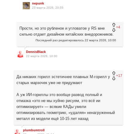
nepunk
23 марта 2026, 20:55
+4
Прости, но это рубленое и угловатое у RS мне
сильно отдает дизайном китайских внедорожников.
Последний раз редактировалось
22 марта 2026, 10:00
DennisBlack
22 марта 2026, 10:00
+17
Да никаких горилл эстетичнее плавных М-горилл у
старых марзочек уже не придумают
А уж ИИ-гориллы это вообще развод полный и
отмазка «это не мы хуйню рисуем, это всё ии
оптимизирует» — всякие КАДы умели
оптимизировать геометрию, «удаляя» ненагруженный
металл из модели ещё 10-15 лет назад
plumbumtroll