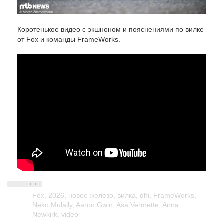
Коротенькое видео с экшноном и пояснениями по вилке
от Fox и команды FrameWorks.
Fox
,
2026
,
новое железо
,
вилка
,
dhi
,
FrameWorks
,
Neko Mulally
,
Aaron Gwin
,
Asa Vermette
,
Anna
Newkirk
,
video