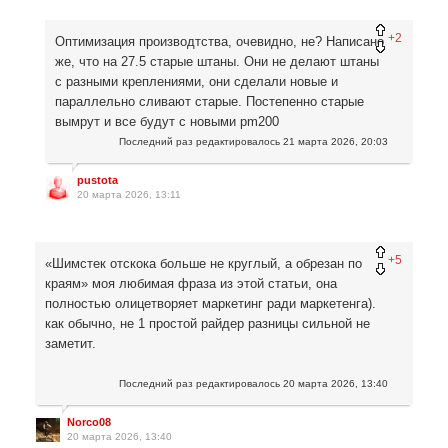
+2
Оптимизация производтства, очевидно, не? Написано
же, что на 27.5 старые штаны. Они не делают штаны
с разными креплениями, они сделали новые и
параллельно сливают старые. Постепенно старые
вымрут и все будут с новыми pm200
Последний раз редактировалось
21 марта 2026, 20:03
pustota
20 марта 2026, 13:11
+5
«Шимстек отскока больше не круглый, а обрезан по
краям» моя любимая фраза из этой статьи, она
полностью олицетворяет маркетинг ради маркетенга).
как обычно, не 1 простой райдер разницы сильной не
заметит.
Последний раз редактировалось
20 марта 2026, 13:40
Norco08
20 марта 2026, 13:40