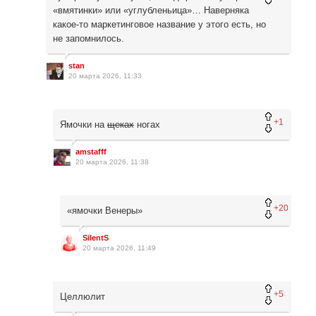
«вмятинки» или «углубленьица»… Наверняка
какое-то маркетинговое название у этого есть, но
не запомнилось.
stan
20 марта 2026, 11:33
+1
Ямочки на
щеках
ногах
amstafff
20 марта 2026, 11:38
+20
«ямочки Венеры»
SilentS
20 марта 2026, 11:49
+5
Целлюлит