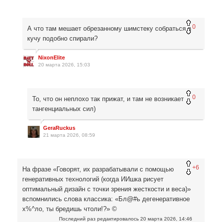
0
А что там мешает обрезанному шимстеку собраться в
кучу подобно спирали?
NixonElite
20 марта 2026, 15:03
0
То, что он неплохо так прижат, и там не возникает
тангенциальных сил)
GeraRuckus
21 марта 2026, 08:59
+6
На фразе «Говорят, их разрабатывали с помощью
генеративных технологий (когда ИИшка рисует
оптимальный дизайн с точки зрения жесткости и веса)»
вспомнились слова классика: «Бл@#ь дегенеративное
x%^ло, ты бредишь чтоли!?» ©
Последний раз редактировалось
20 марта 2026, 14:46