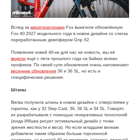
Вслед за
амортизаторами
Fox выкатили обновлённую
Fox 40 2027 модельного года в новом дизайне со слегка
переработанным демпфером Grip X2.
Появление новой 40-ки для нас не новость, мы её
видели
ещё с лета прошлого года на байках всяких
профиков. По своей сути обновления очень напоминают
весенние обновления
36 и 36 SL, но есть и
специфические решения.
Штаны
Вилка получила штаны в новом дизайне с отверстиями у
гориллы, как у 32 Step Cast, 36, 36 SL и 34 SL. Говорят,
их разрабатывали с помощью генеративных технологий
(когда ИИшка рисует оптимальный дизайн с точки
зрения жесткости и веса). Но если младшим вилкам
добавляли таким образом больше торсионной
жесткости, но в новой 40-ке жесткость осталась прежней.