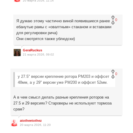
20 марта 2026, 11:14
0
Я думаю этому частично виной появившиеся ранее
ебанутые рамы с «овалтным» стаканом и вставками
для регулировки рича)
Они смотрятся также ублюдски)
GeraRuckus
21 марта 2026, 09:02
0
у 27.5" версии крепление ротора PM203 и оффсет
48мм, а у 29" версии уже PM200 и оффсет 52мм.
А в чем смысл делать разные крепления роторов на
27.5 и 29 версиях? Староверы не используют тормоза
срам?
atotheetothez
20 марта 2026, 11:20