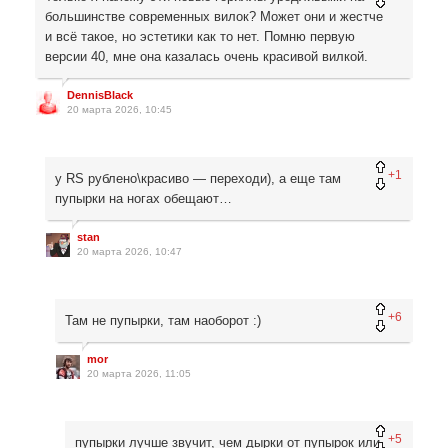
большинстве современных вилок? Может они и жестче
и всё такое, но эстетики как то нет. Помню первую
версии 40, мне она казалась очень красивой вилкой.
DennisBlack
20 марта 2026, 10:45
+1
у RS рублено\красиво — переходи), а еще там
пупырки на ногах обещают…
stan
20 марта 2026, 10:47
+6
Там не пупырки, там наоборот :)
mor
20 марта 2026, 11:05
+5
пупырки лучше звучит, чем дырки от пупырок или