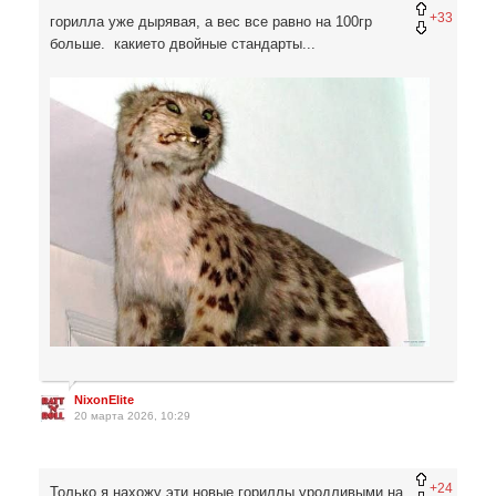
+33
горилла уже дырявая, а вес все равно на 100гр
больше. какието двойные стандарты...
NixonElite
20 марта 2026, 10:29
+24
Только я нахожу эти новые гориллы уродливыми на