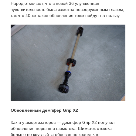
Народ отмечает, что в новой 36 улучшенная
чувствительность была заметна невооруженным глазом,
так что 40-ке такие обновления тоже пойдут на пользу.
Обновлённый демпфер Grip X2
Как и у амортизаторов — демпфер Grip X2 получил
обновления поршня и шимстека. Шимстек отскока
больше не круглый, а обрезан по краям, что