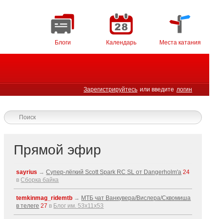
Блоги
Календарь
Места катания
Зарегистрируйтесь
или введите
логин
Прямой эфир
sayrius
→
Супер-лёгкий Scott Spark RC SL от Dangerholm'a
24
в
Сборка байка
temkinmag_ridemtb
→
МТБ чат Ванкувера/Вислера/Сквомиша
в телеге
27
в
Блог им. 53x11x53