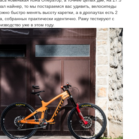
сь новенькая Кона Оператор, а точнее целых две, на 27.5"
лал найнер, то мы постараемся вас удивить, велосипеды
ожно быстро менять высоту каретки, а в дропаутах есть 2
а, собранных практически идентично. Раму тестируют с
изводство уже в этом году.