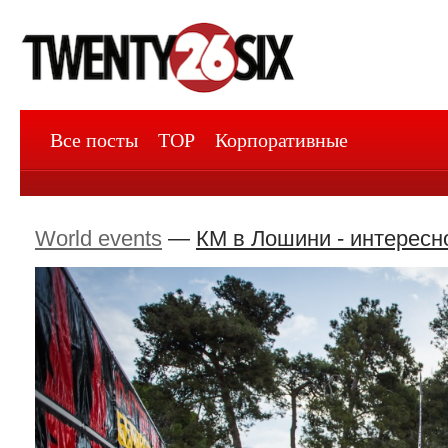
Все посты
TOP
Корпоративные
World events
—
КМ в Лошини - интересн