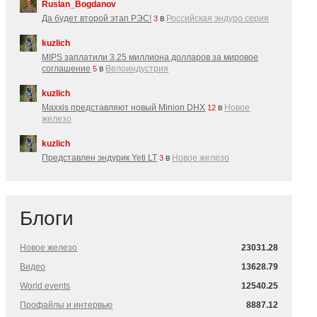
Ruslan_Bogdanov
Да будет второй этап РЭС!
в
Российская эндуро серия
3
kuzlich
MIPS заплатили 3.25 миллиона долларов за мировое
соглашение
в
Велоиндустрия
5
kuzlich
Maxxis представляют новый Minion DHX
в
Новое
12
железо
kuzlich
Представлен эндурик Yeti LT
в
Новое железо
3
Блоги
Новое железо
23031.28
Видео
13628.79
World events
12540.25
Профайлы и интервью
8887.12