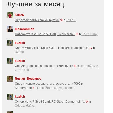
Лучшее за месяц
TallioN
Перекрас рамы своими руками
в
TallioN
36
makaronman
Фотоохота в каньоне Ак-Cай, Кыргызстан
в
Roll All Day
16
kuzlich
Danny MacAskill и Kriss Kyle – Невозможная трасса
в
17
Видео
kuzlich
Gee Atherton снова побывал в больничке
в
Профайлы и
11
интервью
Ruslan_Bogdanov
Оперативные результаты второго этапа РЭС в
Белокурихе
в
Российская эндуро серия
7
kuzlich
Супер-лёгкий Scott Spark RC SL от Dangerholm'a
в
24
Сборка байка