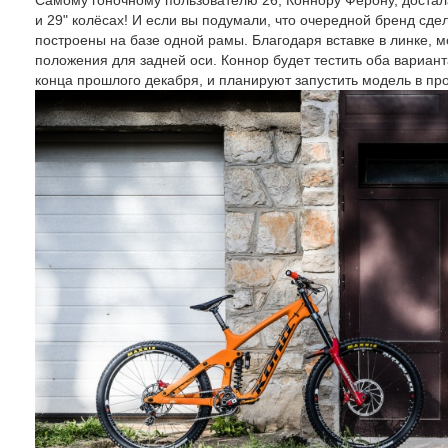
Самому гоночному пользователю 26, Коннору Ферону, достала
и 29" колёсах! И если вы подумали, что очередной бренд сде
построены на базе одной рамы. Благодаря вставке в линке, м
положения для задней оси. Коннор будет тестить оба вариант
конца прошлого декабря, и планируют запустить модель в про