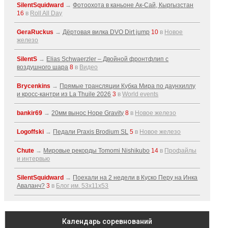
SilentSquidward
→
Фотоохота в каньоне Ак-Cай, Кыргызстан
16
в
Roll All Day
GeraRuckus
→
Дёртовая вилка DVO Dirt jump
10
в
Новое
железо
SilentS
→
Elias Schwaerzler – Двойной фронтфлип с
воздушного шара
8
в
Видео
Brycenkins
→
Прямые трансляции Кубка Мира по даунхиллу
и кросс-кантри из La Thuile 2026
3
в
World events
bankir69
→
20мм вынос Hope Gravity
8
в
Новое железо
Logoffski
→
Педали Praxis Brodium SL
5
в
Новое железо
Chute
→
Мировые рекорды Tomomi Nishikubo
14
в
Профайлы
и интервью
SilentSquidward
→
Поехали на 2 недели в Куско Перу на Инка
Аваланч?
3
в
Блог им. 53x11x53