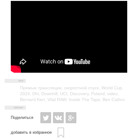
Прямые трансляции
,
скоростной спуск
,
World Cup
,
2024
,
Dhi
,
Downhill
,
UCI
,
Discovery
,
Poland
,
video
,
Bernard Kerr
,
Vital RAW
,
Inside The Tape
,
Ben Cathro
Поделиться
добавить в избранное