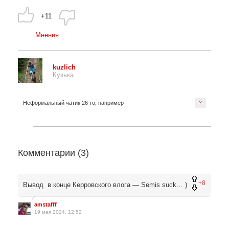
+11
Мнения
kuzlich
Кузька
Неформальный чатик 26-го, например
?
Комментарии (
3
)
+8
Вывод в конце Керровского влога — Semis suck… )
amstafff
19 мая 2024, 12:52