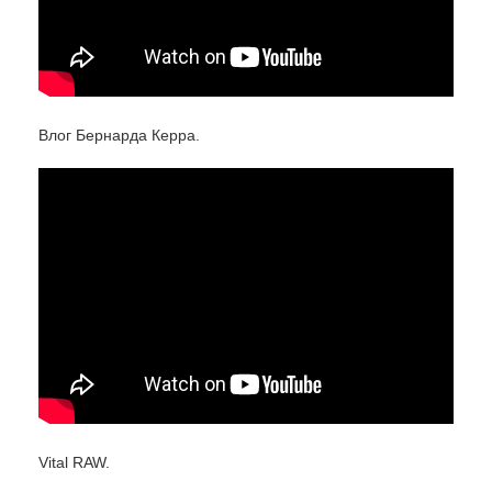
Влог Бернарда Керра.
Vital RAW.