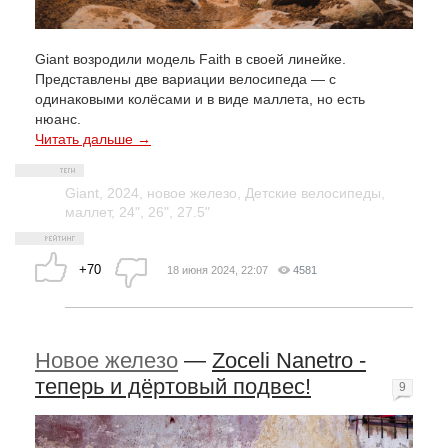
Giant возродили модель Faith в своей линейке.
Представлены две вариации велосипеда — с
одинаковыми колёсами и в виде маллета, но есть
нюанс.
Читать дальше →
Giant
,
2024
,
новое железо
,
Детские велосипеды
,
маллет
,
24"
,
26"
,
27.5"
+70
18 июня 2024, 22:07
4581
Новое железо
—
Zoceli Nanetro -
теперь и дёртовый подвес!
9