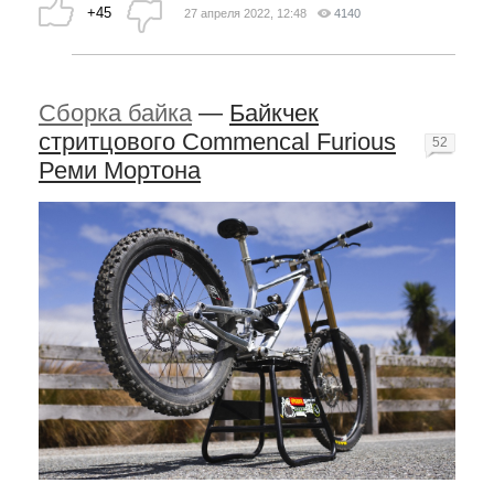
+45
27 апреля 2022, 12:48
4140
Сборка байка
—
Байкчек
стритцового Commencal Furious
52
Реми Мортона