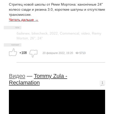
Стритец новой школы от Реми Мортона: канонiчные 24"
колесо сзади и резина 3.0, короткие шатуны и отсутствие
трансмиссии.
Читать дальше →
байкчек
,
bikecheck
,
2022
,
Commencal
,
video
,
Remy
Morton
,
26"
,
24"
+108
20 февраля 2022, 19:20
5713
Видео
—
Tommy Zula -
Reclamation
1