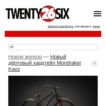
Зарегистрируйтесь
или введите
логин
Новое железо
—
Новый
дёртовый хардтейл Mondraker
22
Kaoz