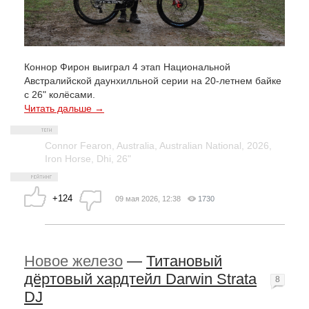
Коннор Фирон выиграл 4 этап Национальной
Австралийской даунхилльной серии на 20-летнем байке
с 26" колёсами.
Читать дальше →
Connor Fearon
,
Australia
,
Australian National
,
2026
,
Iron Horse
,
Dhi
,
26"
+124
09 мая 2026, 12:38
1730
Новое железо
—
Титановый
дёртовый хардтейл Darwin Strata
8
DJ