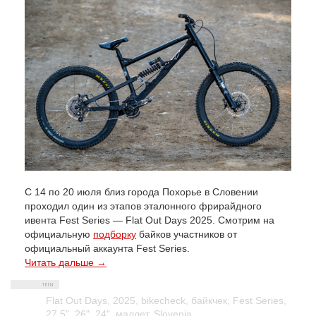
С 14 по 20 июля близ города Похорье в Словении
проходил один из этапов эталонного фрирайдного
ивента Fest Series — Flat Out Days 2025. Смотрим на
официальную
подборку
байков участников от
официальный аккаунта Fest Series.
Читать дальше →
Flat Out Days
,
2025
,
bikecheck
,
байкчек
,
Fest Series
,
27.5"
,
26"
,
24"
,
маллет
,
Slovenia