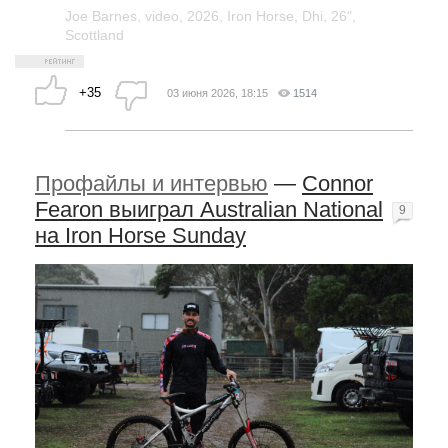
Joe Barnes
,
video
,
2026
,
Iron Horse
,
Dhi
,
26"
,
Scottland
+35
03 июня 2026, 18:15
1514
Профайлы и интервью
—
Connor
Fearon выиграл Australian National
9
на Iron Horse Sunday