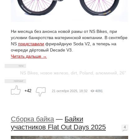
Ни месяца без анонса новой рамы от NS Bikes, при
условии банкротства материнской компании. В сентябре
NS
представили
фрирайдную Soda V2, а теперь на
очереди дёртовый Decade V3.
Читать дальше →
NS Bikes
,
новое железо
,
dirt
,
Poland
,
алюминий
,
26"
+42
21 октября 2025, 18:32
4091
Сборка байка
—
Байки
участников Flat Out Days 2025
4