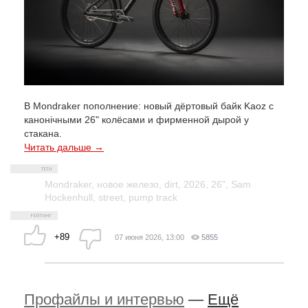
В Mondraker пополнение: новый дёртовый байк Kaoz с
канонічными 26" колёсами и фирменной дырой у
стакана.
Читать дальше →
Mondraker
,
новое железо
,
dirt
,
2026
,
26"
,
Sam
Hockenhull
,
street
,
pump track
+89
07 июня 2026, 13:00
5855
Профайлы и интервью
—
Ещё