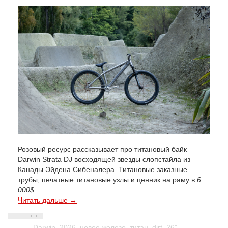
Розовый ресурс рассказывает про титановый байк
Darwin Strata DJ восходящей звезды слопстайла из
Канады Эйдена Сибеналера. Титановые заказные
трубы, печатные титановые узлы и ценник на раму в
6
000$
.
Читать дальше →
Darwin
,
2026
,
новое железо
,
титан
,
dirt
,
26"
,