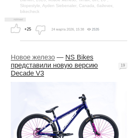
Slopestyle
,
Ayden Siebenaler
,
Canada
,
байкчек
,
bikecheck
+25
24 марта 2026, 15:38
2535
Новое железо
—
NS Bikes
представили новую версию
19
Decade V3