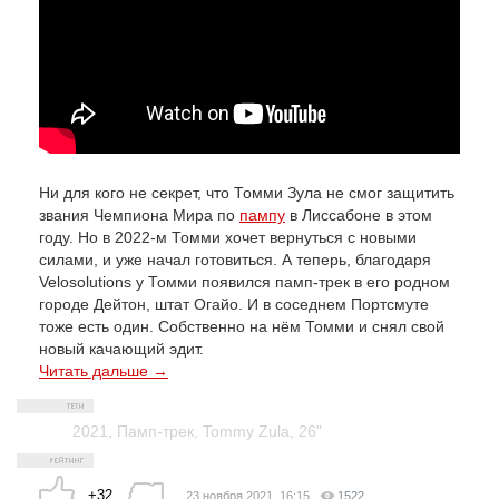
Ни для кого не секрет, что Томми Зула не смог защитить
звания Чемпиона Мира по
пампу
в Лиссабоне в этом
году. Но в 2022-м Томми хочет вернуться с новыми
силами, и уже начал готовиться. А теперь, благодаря
Velosolutions у Томми появился памп-трек в его родном
городе Дейтон, штат Огайо. И в соседнем Портсмуте
тоже есть один. Собственно на нём Томми и снял свой
новый качающий эдит.
Читать дальше →
2021
,
Памп-трек
,
Tommy Zula
,
26"
+32
23 ноября 2021, 16:15
1522