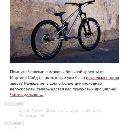
Помните Чешские самовары большой красоты от
Мартина Сайда, про которые уже было
несколько постов
здесь? Раньше речь шла о более длинноходных
велосипедах, теперь настал час прыжковых дисциплин!
Читать дальше →
Zoceli
,
Чехия
,
2022
,
сталь
,
дерт
,
слопстайл
,
Slopestyle
,
26"