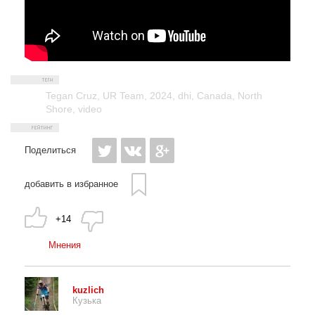
Tegan Cruz
,
UR Team
,
2024
,
dhi
,
Canada
,
North
Shore
,
video
Поделиться
добавить в избранное
+14
Мнения
kuzlich
Кузька