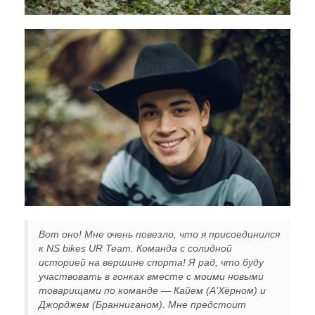
Вот оно! Мне очень повезло, что я присоединился
к NS bikes UR Team. Команда с солидной
историей на вершине спорта! Я рад, что буду
участвовать в гонках вместе с моими новыми
товарищами по команде — Кайем (А'Хёрном) и
Джорджем (Бранниганом). Мне предстоит