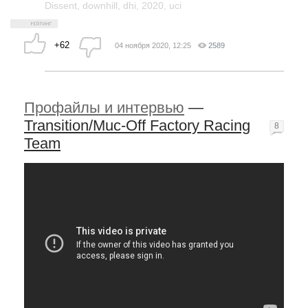
Dissent
,
downhill
,
dhi
,
2020
,
uci
+62
04 ноября 2020, 12:25
2589
Профайлы и интервью
—
Transition/Muc-Off Factory Racing
8
Team