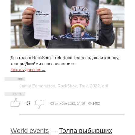
Два года в RockShox Trek Race Team подошли к концу,
теперь Джейми снова «частник».
Читать дальше →
Jamie Edmondson
,
RockShox
,
Trek
,
2022
,
dhi
+37
03 октября 2022, 14:58
1402
World events
—
Толпа выбывших