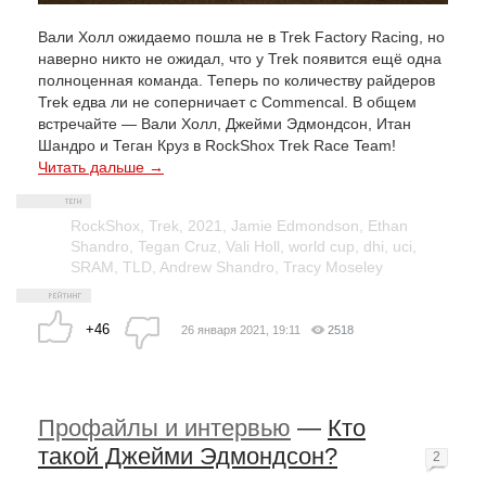
Вали Холл ожидаемо пошла не в Trek Factory Racing, но
наверно никто не ожидал, что у Trek появится ещё одна
полноценная команда. Теперь по количеству райдеров
Trek едва ли не соперничает с Commencal. В общем
встречайте — Вали Холл, Джейми Эдмондсон, Итан
Шандро и Теган Круз в RockShox Trek Race Team!
Читать дальше →
RockShox
,
Trek
,
2021
,
Jamie Edmondson
,
Ethan
Shandro
,
Tegan Cruz
,
Vali Holl
,
world cup
,
dhi
,
uci
,
SRAM
,
TLD
,
Andrew Shandro
,
Tracy Moseley
+46
26 января 2021, 19:11
2518
Профайлы и интервью
—
Кто
такой Джейми Эдмондсон?
2