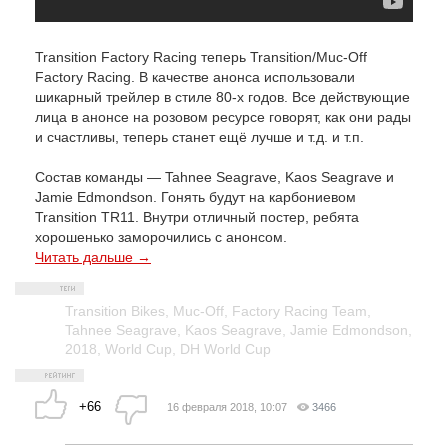
Transition Factory Racing теперь Transition/Muc-Off
Factory Racing. В качестве анонса использовали
шикарный трейлер в стиле 80-х годов. Все действующие
лица в анонсе на розовом ресурсе говорят, как они рады
и счастливы, теперь станет ещё лучше и т.д. и т.п.
Состав команды — Tahnee Seagrave, Kaos Seagrave и
Jamie Edmondson. Гонять будут на карбониевом
Transition TR11. Внутри отличный постер, ребята
хорошенько заморочились с анонсом.
Читать дальше →
Transition Bikes
,
Muc-Off
,
Factory Racing Team
,
Tahnee Seagrave
,
Kaos Seagrave
,
Jamie Edmondson
,
2018
,
World Cup
,
DH World Cup
+66
16 февраля 2018, 10:07
3466