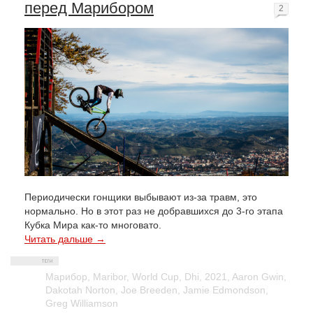
перед Марибором
2
Периодически гонщики выбывают из-за травм, это
нормально. Но в этот раз не добравшихся до 3-го этапа
Кубка Мира как-то многовато.
Читать дальше →
Марибор
,
Maribor
,
World Cup
,
Dhi
,
2021
,
Aaron Gwin
,
Dakotah Norton
,
Joe Breeden
,
Jamie Edmondson
,
Greg Williamson