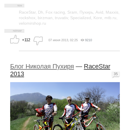
RaceStar
,
Dh
,
Fox racing
,
Sram
,
Пухирь
,
Avid
,
Maxxis
,
rockshox
,
birzman
,
truvativ
,
Specialized
,
Kore
,
mtb.ru
,
velomirshop.ru
+112
07 июня 2013, 02:25
9210
Блог Николая Пухиря
—
RaceStar
2013
35