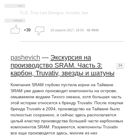
TLD
,
Troy Lee Designs
,
truvativ
,
bar
+39
18 апреля 2017, 18:00
4949
pashevich
—
Экскурсия на
производство SRAM. Часть 3:
34
карбон, Truvativ, звезды и шатуны
Компания SRAM глубоко пустила корни на Тайване.
SRAM уже давно производит компоненты на острове,
омываемом водами Тихого океана, хотя большая часть
этой истории относится к бренду Truvativ. После покупки
бренда Truvativ в 2004, производство на Тайване было
полностью сохранено, и сейчас здесь располагается
целый кластер производства большей части карбоновых
компонентов SRAM. Разумеется, компоненты Truvativ
все еще производятся здесь, многие из них