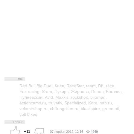
Red Bull Big Duel
,
Киев
,
RaceStar
,
team
,
Dh
,
race
,
Fox racing
,
Sram
,
Пухирь
,
Жирнова
,
Попов
,
Богачев
,
Пуляевский
,
Avid
,
Maxxis
,
rockshox
,
birzman
,
actioncams.ru
,
truvativ
,
Specialized
,
Kore
,
mtb.ru
,
velomirshop.ru
,
chillengrillen.ru
,
blackspire
,
green oil
,
colt bikes
+11
07 ноября 2012, 12:16
4949