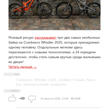
Розовый ресурс
рассказывает
про два самых необычных
байка на Crankworx Whistler 2025, которые принадлежат
одному человеку. Олдскульные железки здесь
пересекаются с новыми технологиями, а 24 передачи
достаточно, чтобы стать самым крутым среди мальчишек
во дворе!
Читать дальше →
Crankworx
,
Whistler
,
2025
,
Canfield
,
Truvativ
,
Sram
,
Axs
,
Hammerschmidt
,
Avalanche
+69
23 августа 2025, 13:36
4140