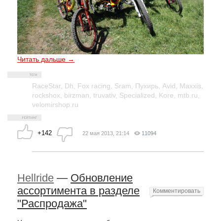
Читать дальше →
RaceStar
,
Dh
,
Fox racing
,
Sram
,
Пухирь
,
Avid
,
Maxxis
,
rockshox
,
birzman
,
truvativ
,
Specialized
,
Kore
,
mtb.ru
,
velomirshop.ru
+142
22 мая 2013, 21:14
11094
Hellride
—
Обновление
ассортимента в разделе
Комментировать
"Распродажа"