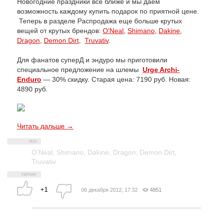
Новогодние праздники все ближе и мы даем
возможность каждому купить подарок по приятной цене.
Теперь в разделе Распродажа еще больше крутых
вещей от крутых брендов:
O'Neal
,
Shimano
,
Dakine
,
Dragon
,
Demon Dirt
,
Truvativ
.
Для фанатов суперД и эндуро мы приготовили
специальное предложение на шлемы
Urge Archi-
Enduro
— 30% скидку. Старая цена: 7190 руб. Новая:
4890 руб.
Читать дальше →
O'Neal
,
Shimano
,
Dakine
,
Dragon
,
Demon Dirt
,
Truvativ
+1
06 декабря 2012, 17:32
4851