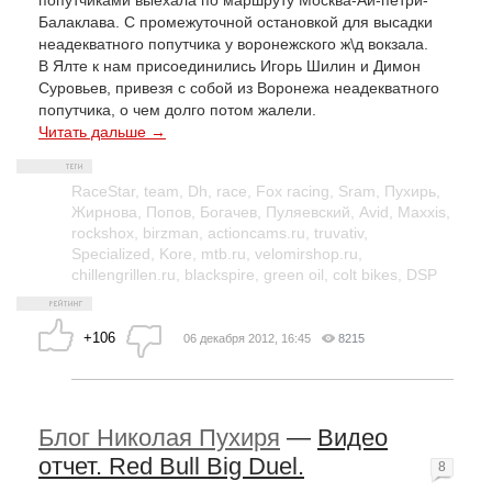
попутчиками выехала по маршруту Москва-Ай-петри-
Балаклава. С промежуточной остановкой для высадки
неадекватного попутчика у воронежского ж\д вокзала.
В Ялте к нам присоединились Игорь Шилин и Димон
Суровьев, привезя с собой из Воронежа неадекватного
попутчика, о чем долго потом жалели.
Читать дальше →
RaceStar
,
team
,
Dh
,
race
,
Fox racing
,
Sram
,
Пухирь
,
Жирнова
,
Попов
,
Богачев
,
Пуляевский
,
Avid
,
Maxxis
,
rockshox
,
birzman
,
actioncams.ru
,
truvativ
,
Specialized
,
Kore
,
mtb.ru
,
velomirshop.ru
,
chillengrillen.ru
,
blackspire
,
green oil
,
colt bikes
,
DSP
+106
06 декабря 2012, 16:45
8215
Блог Николая Пухиря
—
Видео
отчет. Red Bull Big Duel.
8