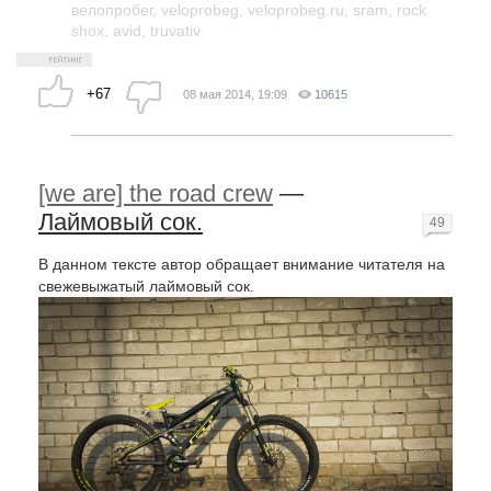
велопробег
,
veloprobeg
,
veloprobeg.ru
,
sram
,
rock
shox
,
avid
,
truvativ
+67
08 мая 2014, 19:09
10615
[we are] the road crew
—
Лаймовый сок.
49
В данном тексте автор обращает внимание читателя на
свежевыжатый лаймовый сок.