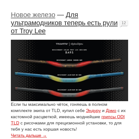
Новое железо
—
Для
ультрамодников теперь есть рули
12
от Troy Lee
Если ты максимально чёток, гоняешь в полном
комплекте экипа от TLD, купил себе
Эндуру
и
Дэмо
с их
кастомной расцветкой, имеешь моднейшие
грипсы ODI
TLD
с рисочками для прецизионной установки, то для
тебя у нас есть хоршая новость!
Читать дальше →