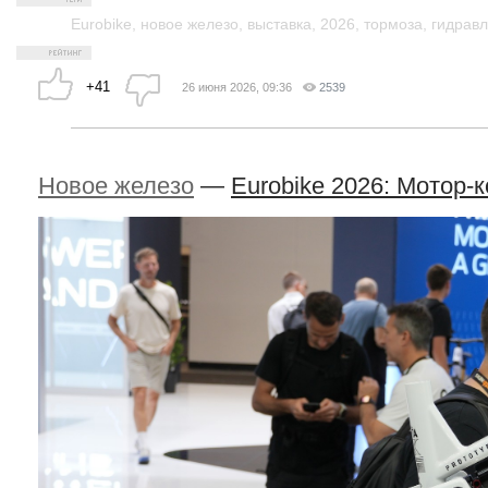
Eurobike
,
новое железо
,
выставка
,
2026
,
тормоза
,
гидравл
+41
26 июня 2026, 09:36
2539
Новое железо
—
Eurobike 2026: Мотор-к