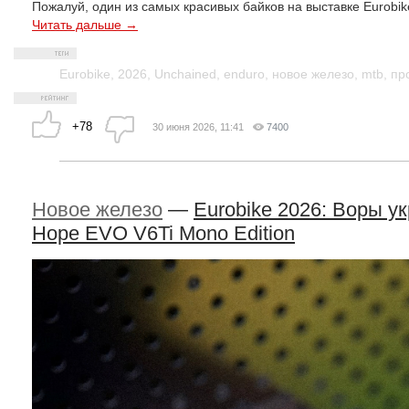
Пожалуй, один из самых красивых байков на выставке Eurobike
Читать дальше →
Eurobike
,
2026
,
Unchained
,
enduro
,
новое железо
,
mtb
,
пр
+78
30 июня 2026, 11:41
7400
Новое железо
—
Eurobike 2026: Воры у
Hope EVO V6Ti Mono Edition