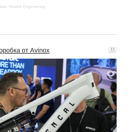
ика
,
Hustok Engineering
оробка от Avinox
13