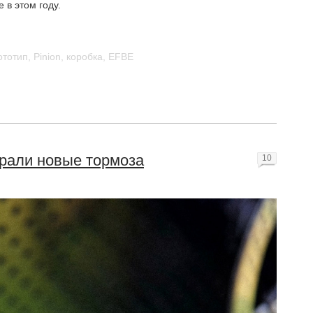
 в этом году.
ототип
,
Pinion
,
коробка
,
EFBE
крали новые тормоза
10