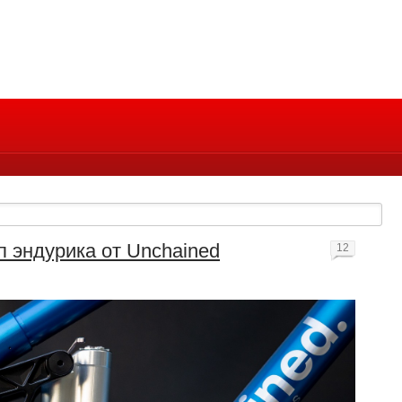
п эндурика от Unchained
12