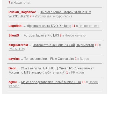
7
в
Наши гонки
Ruslan_Bogdanov
→
Фильм о гонке. Второй этап РЭС x
WOODSTOCK
2
в
Российская эндуро серия
Logoffski
→
Дёртовая вилка DVO Dirt jump
11
в
Новое железо
SilentS
→
Роторы Jagwire Pro LR3
8
в
Новое железо
singulardroid
→
Фотоохота в каньоне Ак-Cай, Кыргызстан
19
в
Roll All Day
sayrius
→
Tomas Lemoine – Flow Caniculaire
1
в
Видео
Deon
→
21-22 августа | БАННОЕ | Финал РЭС, Чемпионат
России по МТБ эндуро (любительский)
1
в
FRaction
dgimi
→
Maxxis представляют новый Minion DHX
13
в
Новое
железо