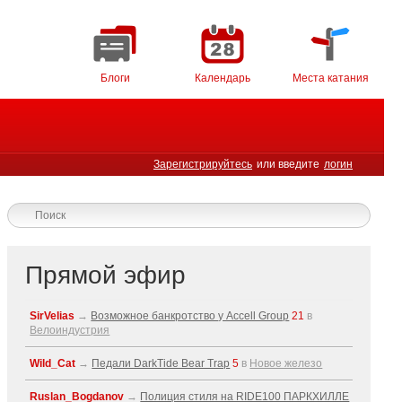
Блоги
Календарь
Места катания
Зарегистрируйтесь
или введите
логин
Прямой эфир
SirVelias
→
Возможное банкротство у Accell Group
21
в
Велоиндустрия
Wild_Cat
→
Педали DarkTide Bear Trap
5
в
Новое железо
Ruslan_Bogdanov
→
Полиция стиля на RIDE100 ПАРКХИЛЛЕ