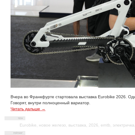
Вчера во Франкфурте стартовала выставка Eurobike 2026. Одн
Говорят, внутри полноценный вариатор.
Читать дальше →
Eurobike
,
новое железо
,
выставка
,
2026
,
emtb
,
электричка