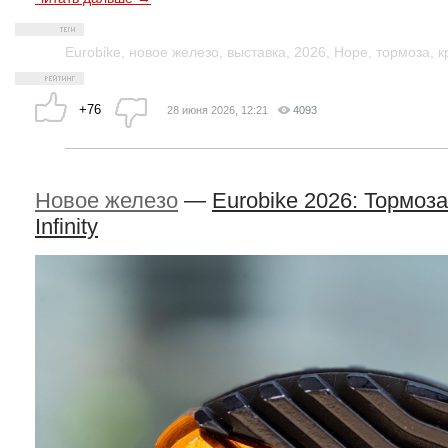
Eurobike
,
новое железо
,
выставка
,
2026
,
Hope
,
тормоза
,
к
+76
28 июня 2026, 12:21
4093
Новое железо
—
Eurobike 2026: Тормоза
Infinity