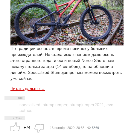
По традиции осень это время новинок у больших
производителей. Не стала исключением даже осень
этого странного года, и если новый Norco Shore нам
покажут только завтра (14 октября), то на обновки в
линейке Specialized Stumpjumper мы можем посмотреть
уже сейчас.
Читать дальше →
specialized
,
stumpjumper
,
stumpjumper2021
,
evo
,
aethos
+74
13 октября 2020, 20:56
5869