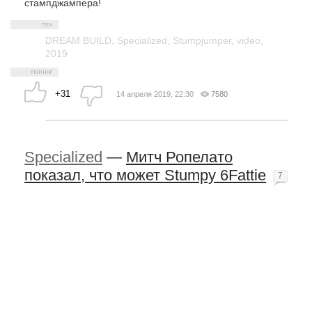
стампджампера!
DREAM BUILD
,
Specialized
,
Stumpjumper
,
video
,
2019
+31
14 апреля 2019, 22:30
7580
Specialized
—
Митч Ропелато
показал, что может Stumpy 6Fattie
7