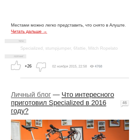
Местами можно легко представить, что снято в Алуште.
Читать дальше →
Specialized
,
stumpjumper
,
6fattie
,
Mitch Ropelato
+26
02 ноября 2015, 22:58
4768
Личный блог
—
Что интересного
приготовил Specialized в 2016
46
году?