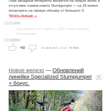
Пока западные интернеты жалуются на скорый анонс и
отсутствие сливов нового Stumpjumper — на 26 можно
посмотреть на свежую обновку от большого S.
Читать дальше →
Specialized
,
trail
,
карбон
,
2024
,
новое железо
,
Stumpjumper
+92
02 июля 2024, 12:10
4848
Новое железо
—
Обновлений
линейки Specialized Stumpjumper
27
+ бонус.