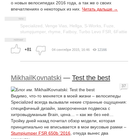
о новых велосипедах 2016 года, а так же о своих
впечатлениях о некоторых из них.
Читать дальше →
Specialized
,
Venge Vias
,
Hellga
,
S-Works
,
Fuze
,
stumpjumper
,
rhyme
,
Fatboy
,
Turbo Levo FSR
,
6Fattie
+81
04 сентября 2015, 16:46
12166
MikhailKovnatski
—
Test the best
37
Видимо, что-то меняется в моей жизни – велосипеды
Specialized всегда вызывали некие странные ощущения:
специфичный дизайн, замороченная подвеска с
хитровыдуманым Brain, цена… – как же без неё…
Тройку дней назад почитал обзор модели, которая
принципиально не вписывается в мои вкусовые рамки –
Stumpjumper FSR 650b '2016
, откуда вынес два