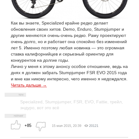
Как вы знаете, Specialized крайне редко делает
обновления своих хитов. Demo, Enduro, Stumpjumper и
другие меняются очень-очень редко. Раму проектируют
очень долго, но и работает она спокойно без изменений
лет 5. Именно поэтому любая новинка — это огромная
ставка калифорнийцев и серьезный ориентир для
конкурентов на долгие годы.
Лично у меня к этому анонсу особое отношение, ведь на
днях я должен забрать Stumpjumper FSR EVO 2015 года
и мне как никому интересно, чего именно я недождался.
Читать дальше →
Specialized
,
Stumpjumper
,
FSR
,
EVO
,
Fattie
,
трейл
,
эндуро
,
вот это всё
+85
15 мая 2015, 20:39
20121