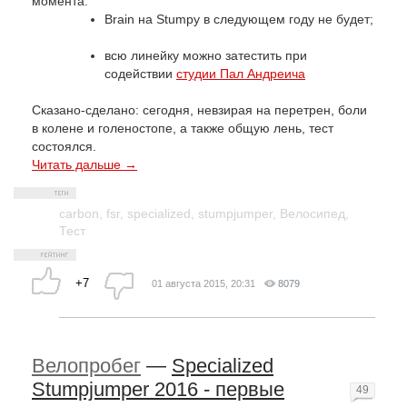
момента:
Brain на Stumpy в следующем году не будет;
всю линейку можно затестить при
содействии
студии Пал Андреича
Сказано-сделано: сегодня, невзирая на перетрен, боли
в колене и голеностопе, а также общую лень, тест
состоялся.
Читать дальше →
carbon
,
fsr
,
specialized
,
stumpjumper
,
Велосипед
,
Тест
+7
01 августа 2015, 20:31
8079
Велопробег
—
Specialized
Stumpjumper 2016 - первые
49