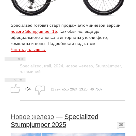
Specialized готовят старт продаж алюминиевой версии
нового Stumpjumper 15
. Как обычно, ещё до
официального анонса в интернеты утекли фото,
комплиты и цены. Подробности под катом.
Читать дальше →
Specialized
,
trail
,
2024
,
новое железо
,
Stumpjumper
,
алюминий
+54
11 сентября 2024, 13:25
7587
Новое железо
—
Specialized
Stumpjumper 2025
39