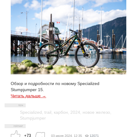
Обзор и подробности по новому Specialized
Stumpjumper 15.
Читать дальше →
Specialized
,
trail
,
карбон
,
2024
,
новое железо
,
Stumpjumper
+73
03 июля 2024, 12:35
12071