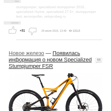
stumpjumper
,
specialized stumpjumer 2016
,
specialized rhyme
,
specialized 27.5+
,
stumpjumper
test
,
велопробег
,
veloprobeg.ru
+81
29 июля 2015, 13:48
13113
Новое железо
—
Появилась
информация о новом Specialized
68
Stumpjumper FSR