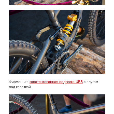
Фирменная
запатентованная подвеска UBB
с плугом
под кареткой.