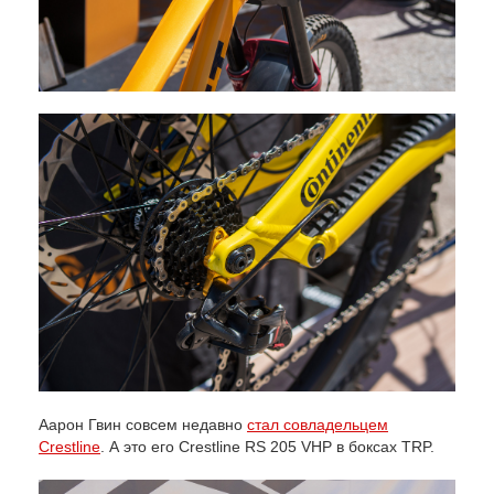
Аарон Гвин совсем недавно
стал совладельцем
Crestline
. А это его Crestline RS 205 VHP в боксах TRP.