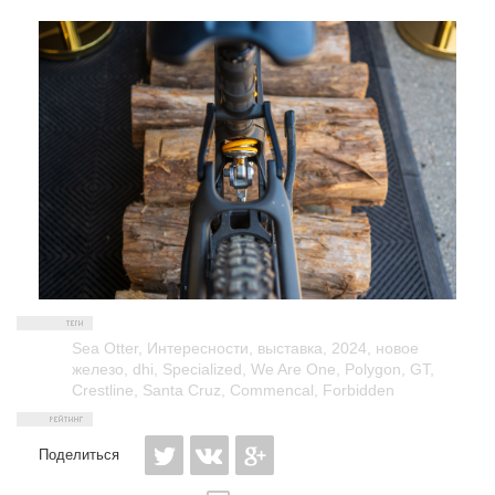
Sea Otter
,
Интересности
,
выставка
,
2024
,
новое
железо
,
dhi
,
Specialized
,
We Are One
,
Polygon
,
GT
,
Crestline
,
Santa Cruz
,
Commencal
,
Forbidden
Поделиться