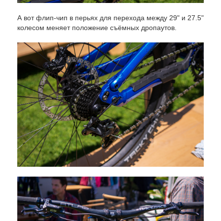
А вот флип-чип в перьях для перехода между 29" и 27.5"
колесом меняет положение съёмных дропаутов.