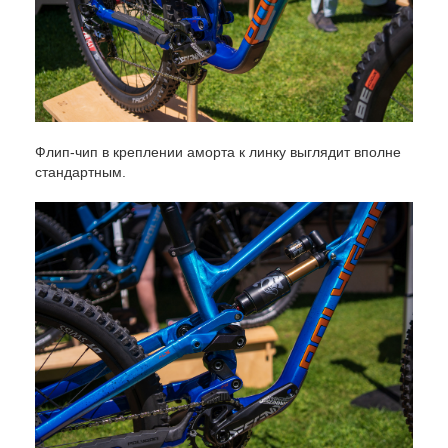
Флип-чип в креплении аморта к линку выглядит вполне
стандартным.