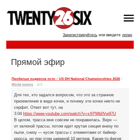
Зарегистрируйтесь
или введите
логин
Прямой эфир
Пробитых подвесок псто – US DH National Championships 2026
/
World events
5
Для тех, кто задался вопросом, что это за странное
приземление в виде кочек, и почему эти кочки никто не
серфит. Ответ вот тут, на
3:04
https://www.youtube.com/watch?v=xXPMb0Vw97U
В целом, трасса мне совсем не понравилась. Верх —
от зеленой трассы, потом идет крутая секция внизу по
пыли, снизу — кусок трассы с элементами от байкер-
кросса, но при этом шириной 10 метров. Какая-то фигня