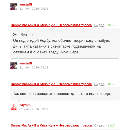
amstafff
31 июля 2026, 09:31
Danny MacAskill и Kriss Kyle – Невозможная трасса
/
Видео
17
Экс-бмх-ер.
Он под эгидой Редбулла обычно творит какую-нибудь
дичь, типа катания в скейтпарке подвешенном на
летящем в облаках воздушном шаре.
amstafff
31 июля 2026, 09:28
Danny MacAskill и Kriss Kyle – Невозможная трасса
/
Видео
17
Так еще и на неподготовленном для этого велосипеде.
sayrius
31 июля 2026, 09:11
Danny MacAskill и Kriss Kyle – Невозможная трасса
/
Видео
17