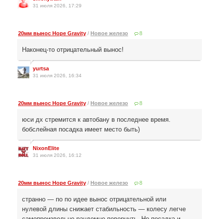
31 июля 2026, 17:29
20мм вынос Hope Gravity
/
Новое железо
8
Наконец-то отрицательный вынос!
yurtsa
31 июля 2026, 16:34
20мм вынос Hope Gravity
/
Новое железо
8
юси дх стремится к автобану в последнее время.
бобслейная посадка имеет место быть)
NixonElite
31 июля 2026, 16:12
20мм вынос Hope Gravity
/
Новое железо
8
странно — по по идее вынос отрицательной или
нулевой длины снижает стабильность — колесу легче
самопроизвольно рандомно повернуть. Но посадка и