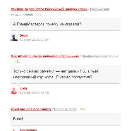
Рейтинг за два этапа Российской эндуро серии
/
Российская
эндуро серия
5
А ГрандМастеров почему не указали?
Deon
31 июля 2026, 19:54
Gee Atherton снова побывал в больничке
/
Профайлы и интервью
11
Только сейчас заметил — нет шапки РБ, а пьёт
благородный сэр кофе. Я что-то пропустил?
lokki
31 июля 2026, 19:02
20мм вынос Hope Gravity
/
Новое железо
8
Внос!
smokytrain