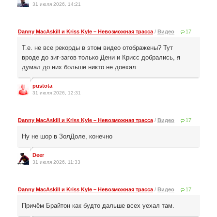
31 июля 2026, 14:21
Danny MacAskill и Kriss Kyle – Невозможная трасса
/
Видео
17
Т.е. не все рекорды в этом видео отображены? Тут
вроде до зиг-загов только Дени и Крисс добрались, я
думал до них больше никто не доехал
pustota
31 июля 2026, 12:31
Danny MacAskill и Kriss Kyle – Невозможная трасса
/
Видео
17
Ну не шор в ЗолДоле, конечно
Deer
31 июля 2026, 11:33
Danny MacAskill и Kriss Kyle – Невозможная трасса
/
Видео
17
Причём Брайтон как будто дальше всех уехал там.