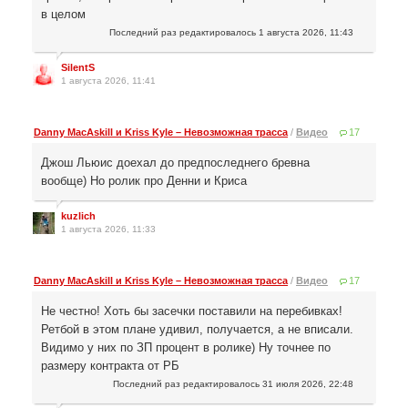
в целом
Последний раз редактировалось
1 августа 2026, 11:43
SilentS
1 августа 2026, 11:41
Danny MacAskill и Kriss Kyle – Невозможная трасса
/
Видео
17
Джош Льюис доехал до предпоследнего бревна
вообще) Но ролик про Денни и Криса
kuzlich
1 августа 2026, 11:33
Danny MacAskill и Kriss Kyle – Невозможная трасса
/
Видео
17
Не честно! Хоть бы засечки поставили на перебивках!
Ретбой в этом плане удивил, получается, а не вписали.
Видимо у них по ЗП процент в ролике) Ну точнее по
размеру контракта от РБ
Последний раз редактировалось
31 июля 2026, 22:48