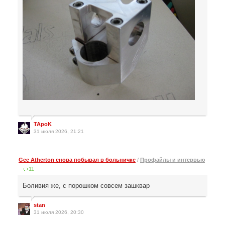
TApoK
31 июля 2026, 21:21
Gee Atherton снова побывал в больничке
/
Профайлы и интервью
11
Боливия же, с порошком совсем зашквар
stan
31 июля 2026, 20:30