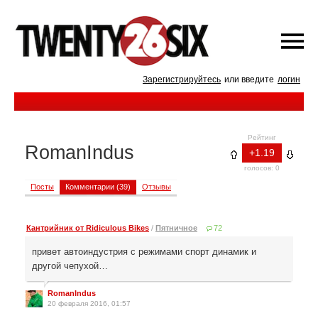
Зарегистрируйтесь
или введите
логин
Рейтинг
RomanIndus
+1.19
голосов: 0
Посты
Комментарии (39)
Отзывы
Кантрийник от Ridiculous Bikes
/
Пятничное
72
привет автоиндустрия с режимами спорт динамик и
другой чепухой…
RomanIndus
20 февраля 2016, 01:57