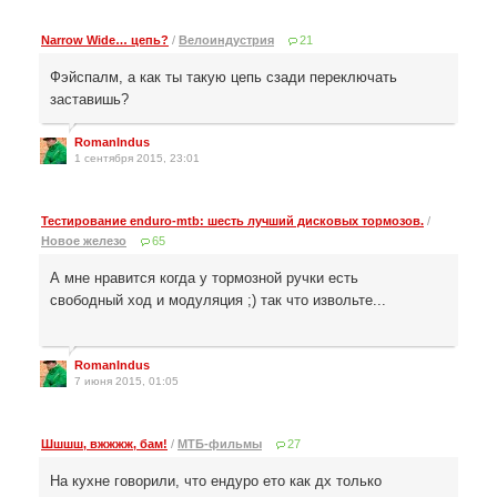
Narrow Wide… цепь?
/
Велоиндустрия
21
Фэйспалм, а как ты такую цепь сзади переключать
заставишь?
RomanIndus
1 сентября 2015, 23:01
Тестирование enduro-mtb: шесть лучший дисковых тормозов.
/
Новое железо
65
А мне нравится когда у тормозной ручки есть
свободный ход и модуляция ;) так что извольте...
RomanIndus
7 июня 2015, 01:05
Шшшш, вжжжж, бам!
/
МТБ-фильмы
27
На кухне говорили, что ендуро ето как дх только