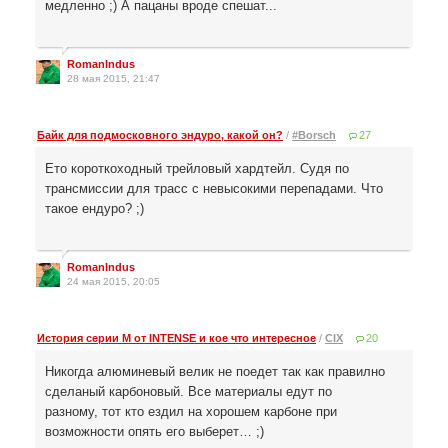
медленно ;) А пацаны вроде спешат...
RomanIndus
28 мая 2015, 21:47
Байк для подмосковного эндуро, какой он?
/
#Borsch
27
Ето короткоходный трейловый хардтейл. Судя по
трансмиссии для трасс с невысокими перепадами. Что
такое ендуро? ;)
RomanIndus
24 мая 2015, 20:05
История серии М от INTENSE и кое что интересное
/
CIX
20
Никогда алюминевый велик не поедет так как правилно
сделаный карбоновый. Все материалы едут по
разному, тот кто ездил на хорошем карбоне при
возможности опять его выберет… ;)