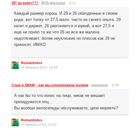
29" не катит???
/
МТБ-фильмы
21
Каждый размер хорош. И 29 и 26 обалденные в своем
роде, вот толку от 27,5 мало. чисто из своего опыта. 29
катит и держит, 26 разгоняется и юркий, а вот 27,5 я
еше не понял то же что 26 но все же малеха
недотягивает, более неуклюжие но плюсов как 29 не
приносят. ИМХО
RomanIndus
16 февраля 2015, 23:49
Стыд и SRAM – как мы клонировали ролики
/
pashevich
56
А как бы то что износ на лицо, никак не мешает
призадуматся ппц...
Вы вообше велосипеды обслуживаете, цепи меряете?
RomanIndus
29 декабря 2014, 22:20