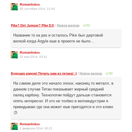
RomanIndus
30 сентября 2014, 21:04
Pike? Dirt Jumper? Pike DJ!
/
Новое железо
52
Название то ка раз и осталось Pike был дертовой
вилкой когда Argyle еше в проекте не было…
RomanIndus
31 мая 2014, 03:41
Будущее рядом! Печать рам из титана! :)
/
Новое железо
50
На самом деле это начало эпохи, наконец то металл, в
данном случае Титан показывает жирный средний
палец карбону. Технологии пойдут дальше становится
опять интересно: И это не толbко в велоиндустрии я
прикидываю где она может еше пригодится и это клево
:D
RomanIndus
1 февраля 2014, 00:21