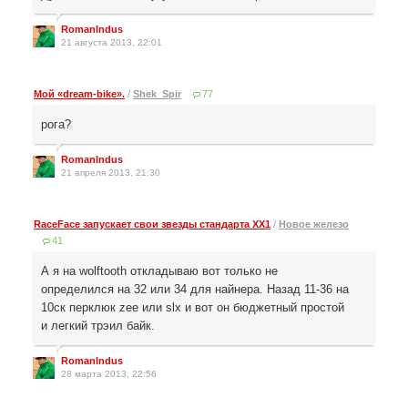
RomanIndus
21 августа 2013, 22:01
Мой «dream-bike».
/
Shek_Spir
77
рога?
RomanIndus
21 апреля 2013, 21:30
RaceFace запускает свои звезды стандарта XX1
/
Новое железо
41
А я на wolftooth откладываю вот только не
определился на 32 или 34 для найнера. Назад 11-36 на
10ск перклюк zee или slx и вот он бюджетный простой
и легкий трэил байк.
RomanIndus
28 марта 2013, 22:56