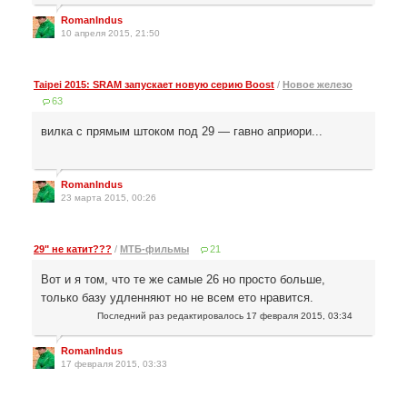
RomanIndus
10 апреля 2015, 21:50
Taipei 2015: SRAM запускает новую серию Boost
/
Новое железо
63
вилка с прямым штоком под 29 — гавно априори...
RomanIndus
23 марта 2015, 00:26
29" не катит???
/
МТБ-фильмы
21
Вот и я том, что те же самые 26 но просто больше,
только базу удленняют но не всем ето нравится.
Последний раз редактировалось
17 февраля 2015, 03:34
RomanIndus
17 февраля 2015, 03:33