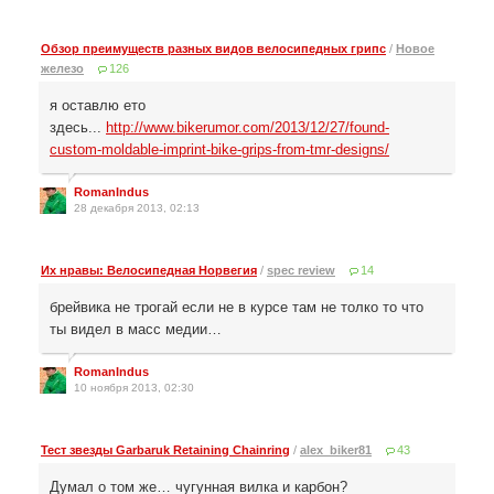
Обзор преимуществ разных видов велосипедных грипс
/
Новое
железо
126
я оставлю ето
здесь...
http://www.bikerumor.com/2013/12/27/found-
custom-moldable-imprint-bike-grips-from-tmr-designs/
RomanIndus
28 декабря 2013, 02:13
Их нравы: Велосипедная Норвегия
/
spec review
14
брейвика не трогай если не в курсе там не толко то что
ты видел в масс медии…
RomanIndus
10 ноября 2013, 02:30
Тест звезды Garbaruk Retaining Chainring
/
alex_biker81
43
Думал о том же… чугунная вилка и карбон?