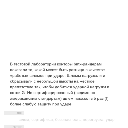
В тестовой лаборатории конторы bmx-райдерам
показали то, какой может быть разница в качестве
«работы» шлемов при ударе. Шлемы нагружали и
сбрасывали с небольшой высоты на жесткое
препятствие так, чтобы добиться ударной нагрузки в
сотни G. Не сертифицированный (видимо по
американским стандартам) шлем показал в 5 раз (!)
более слабую защиту при ударе.
шлем
,
сертификат
,
безопасность
,
перегрузка
,
удар