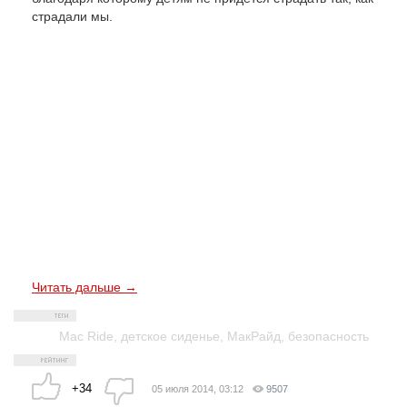
страдали мы.
Читать дальше →
Mac Ride
,
детское сиденье
,
МакРайд
,
безопасность
+34
05 июля 2014, 03:12
9507