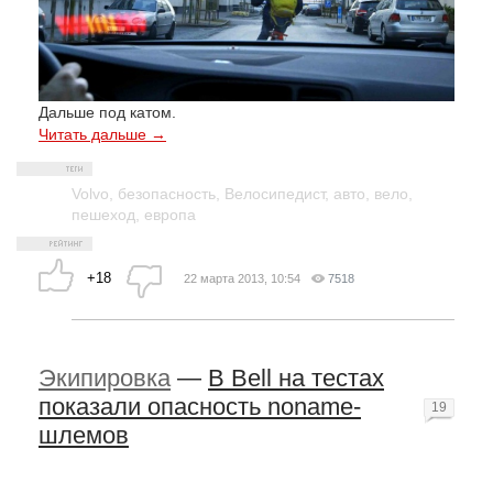
Дальше под катом.
Читать дальше →
Volvo
,
безопасность
,
Велосипедист
,
авто
,
вело
,
пешеход
,
европа
+18
22 марта 2013, 10:54
7518
Экипировка
—
В Bell на тестах
показали опасность noname-
19
шлемов