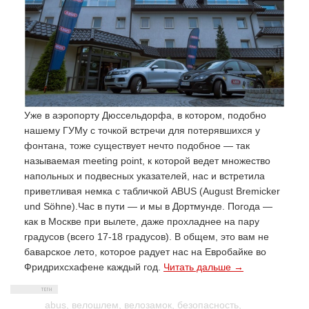
Уже в аэропорту Дюссельдорфа, в котором, подобно
нашему ГУМу с точкой встречи для потерявшихся у
фонтана, тоже существует нечто подобное — так
называемая meeting point, к которой ведет множество
напольных и подвесных указателей, нас и встретила
приветливая немка с табличкой ABUS (
August Bremicker
und Söhne
).
Час в пути — и мы в Дортмунде. Погода —
как в Москве при вылете, даже прохладнее на пару
градусов (всего 17-18 градусов). В общем, это вам не
баварское лето, которое радует нас на Евробайке во
Фридрихсхафене каждый год.
Читать дальше →
abus
,
велошлем
,
велозамок
,
безопасность
,