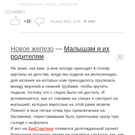
интересное
,
завод
,
экскурсия
+19
22 июля 2015, 11:03
6968
Новое железо
—
Малышам и их
родителям
13
Не знаю, как вам, а мне иногда приходят в голову
картины из детства, когда мы ездили на велосипедах,
для катания на которых нам приходилось пролезать
между верхней и нижней трубами, чтобы крутить
педали, потому что с седла было не достать. И
вспоминается, как со слезами на глазах я смотрел на
малышей, которых взрослые на этой раме возили.
Помнит и моя пятая точка про приключения на
багажнике, перестававшие быть приятными сразу при
съезде с асфальта.
И вот на
КикСтартере
появился долгожданный проект,
благодаря которому детям не придётся страдать так, как