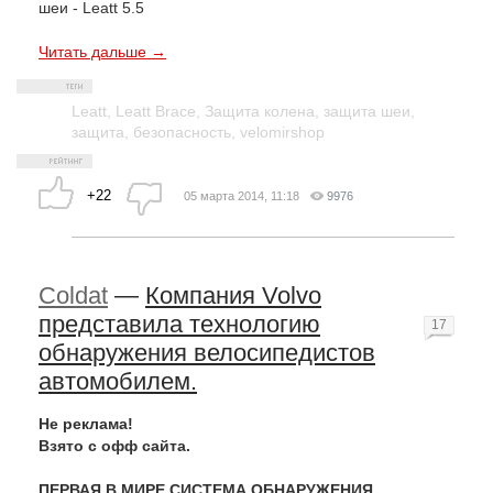
Читать дальше →
Leatt
,
Leatt Brace
,
Защита колена
,
защита шеи
,
защита
,
безопасность
,
velomirshop
+22
05 марта 2014, 11:18
9976
Coldat
—
Компания Volvo
представила технологию
17
обнаружения велосипедистов
автомобилем.
Не реклама!
Взято с офф сайта.
ПЕРВАЯ В МИРЕ СИСТЕМА ОБНАРУЖЕНИЯ