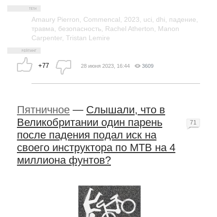
Amaury Pierron
,
Commencal
,
2023
,
uci
,
dhi
,
падение
,
травма
,
безопасность
,
Rachel Atherton
,
Manon
Carpenter
,
Tristan Lemire
+77
28 июня 2023, 16:44
3609
Пятничное
—
Слышали, что в
Великобритании один парень
71
после падения подал иск на
своего инструктора по МТВ на 4
миллиона фунтов?