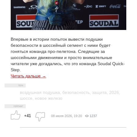
Впервые в истории попыток вывести подушки
безопасности в шоссейный сегмент с ними будет
гоняться команда про-пелетона. Следящие за
шоссейными движениями и просто внимательные
читатели уже догадались, что это команда Soudal Quick-
Step.
Читать дальше →
воздушная подушка
,
безопасность
,
защита
,
2026
,
шоссе
,
новое железо
+41
08 июля 2026, 19:20
1237