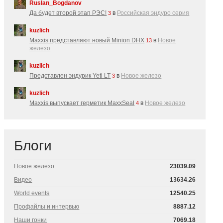
Ruslan_Bogdanov
Да будет второй этап РЭС!
в
Российская эндуро серия
3
kuzlich
Maxxis представляют новый Minion DHX
в
Новое
13
железо
kuzlich
Представлен эндурик Yeti LT
в
Новое железо
3
kuzlich
Maxxis выпускает герметик MaxxSeal
в
Новое железо
4
Блоги
Новое железо
23039.09
Видео
13634.26
World events
12540.25
Профайлы и интервью
8887.12
Наши гонки
7069.18