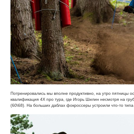
Потренировались мы вполне продуктивно, на утро пятницы ос
квалификация 4Х про тура, где Игорь Шилин несмотря на гр
(60\68). На больших даблах фокроссеры устроили что-то тип