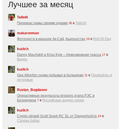
Лучшее за месяц
TallioN
Перекрас рамы своими руками
в
TallioN
36
makaronman
Фотоохота в каньоне Ак-Cай, Кыргызстан
в
Roll All Day
19
kuzlich
Danny MacAskill и Kriss Kyle – Невозможная трасса
в
17
Видео
kuzlich
Gee Atherton снова побывал в больничке
в
Профайлы и
11
интервью
Ruslan_Bogdanov
Оперативные результаты второго этапа РЭС в
Белокурихе
в
Российская эндуро серия
7
kuzlich
Супер-лёгкий Scott Spark RC SL от Dangerholm'a
в
24
Сборка байка