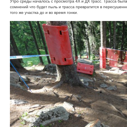
Утро среды началось с просмотра 4Х и ДХ трасс. Трасса была
сомнений что будет пыль и трасса превратится в пересушенн
того же участка до и во время гонки.