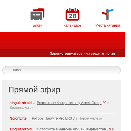
Блоги
Календарь
Места катания
Зарегистрируйтесь
или введите
логин
Прямой эфир
singulardroid
→
Возможное банкротство у Accell Group
20
в
Велоиндустрия
NixonElite
→
Роторы Jagwire Pro LR3
7
в
Новое железо
singulardroid
→
Фотоохота в каньоне Ак-Cай, Кыргызстан
19
в