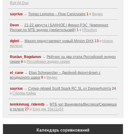
Roll All Day
sayrius
→
Tomas Lemoine – Flow Caniculaire
1
в
Видео
Deon
→
21-22 августа | БАННОЕ | Финал РЭС, Чемпионат
России по МТБ эндуро (любительский)
1
в
FRaction
dgimi
→
Maxxis представляют новый Minion DHX
13
в
Новое
железо
Ruslan_Bogdanov
→
Рейтинг за два этапа Российской эндуро
серии
6
в
Российская эндуро серия
el_cane
→
Elias Schwaerzler – Двойной фронтфлип с
воздушного шара
9
в
Видео
sayrius
→
Супер-лёгкий Scott Spark RC SL от Dangerholm'a
24
в
Сборка байка
temkinmag_ridemtb
→
МТБ чат Ванкувера/Вислера/Сквомиша
в телеге
27
в
Блог им. 53x11x53