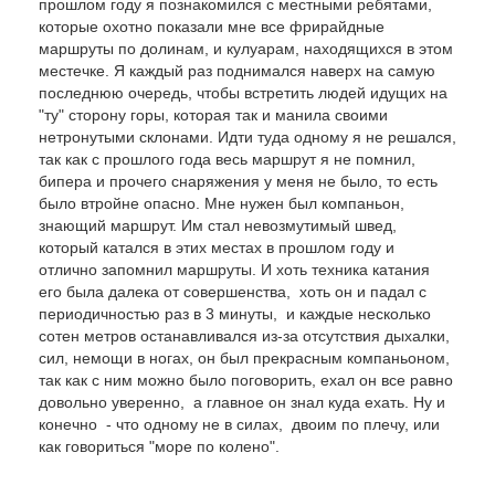
прошлом году я познакомился с местными ребятами,
которые охотно показали мне все фрирайдные
маршруты по долинам, и кулуарам, находящихся в этом
местечке. Я каждый раз поднимался наверх на самую
последнюю очередь, чтобы встретить людей идущих на
"ту" сторону горы, которая так и манила своими
нетронутыми склонами. Идти туда одному я не решался,
так как с прошлого года весь маршрут я не помнил,
бипера и прочего снаряжения у меня не было, то есть
было втройне опасно. Мне нужен был компаньон,
знающий маршрут. Им стал невозмутимый швед,
который катался в этих местах в прошлом году и
отлично запомнил маршруты. И хоть техника катания
его была далека от совершенства, хоть он и падал с
периодичностью раз в 3 минуты, и каждые несколько
сотен метров останавливался из-за отсутствия дыхалки,
сил, немощи в ногах, он был прекрасным компаньоном,
так как с ним можно было поговорить, ехал он все равно
довольно уверенно, а главное он знал куда ехать. Ну и
конечно - что одному не в силах, двоим по плечу, или
как говориться "море по колено".