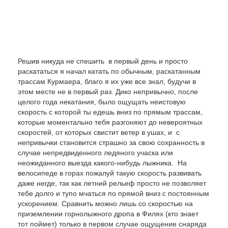
Решив никуда не спешить в первый день и просто
раскататься я начал катать по обычным, раскатанным
трассам Курмаера, благо я их уже все знал, будучи в
этом месте не в первый раз. Дико непривычно, после
целого года некатания, было ощущать неистовую
скорость с которой ты едешь вниз по прямым трассам,
которые моментально тебя разгоняют до невероятных
скоростей, от которых свистит ветер в ушах, и с
непривычки становится страшно за свою сохранность в
случае непредвиденного ледяного учаска или
неожиданного выезда какого-нибудь лыжника. На
велосипеде в горах пожалуй такую скорость развивать
даже негде, так как летний рельеф просто не позволяет
тебе долго и тупо мчаться по прямой вниз с постоянным
ускорением. Сравнить можно лишь со скоростью на
приземлении горнолыжного дропа в Филях (кто знает
тот поймет) только в первом случае ощущение снаряда