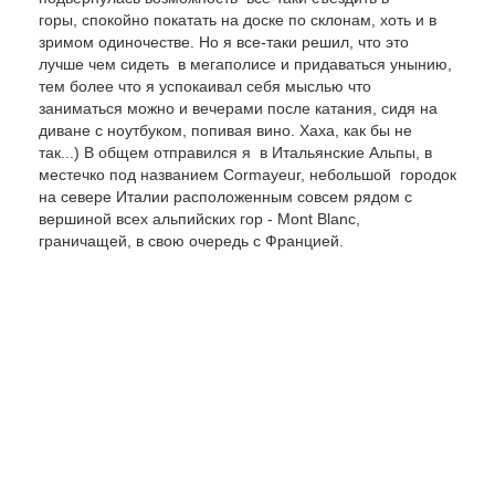
горы, спокойно покатать на доске по склонам, хоть и в
зримом одиночестве. Но я все-таки решил, что это
лучше чем сидеть в мегаполисе и придаваться унынию,
тем более что я успокаивал себя мыслью что
заниматься можно и вечерами после катания, сидя на
диване с ноутбуком, попивая вино. Хаха, как бы не
так...) В общем отправился я в Итальянские Альпы, в
местечко под названием Cormayeur, небольшой городок
на севере Италии расположенным совсем рядом с
вершиной всех альпийских гор - Mont Blanc,
граничащей, в свою очередь с Францией.