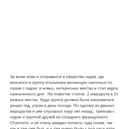
За всем этим я отправился в общество гидов, где
вписался в группу итальяшек желающих скатиться по
горам с гидом, в новых, интересных местах и стал ждать
назначенного дня. На повестке стояли 2 маршрута в 2х
разных местах. Куда группа должна была направиться
решал гид, утром в день похода. По одному из данных
маршрутов я уже спускался пару лет назад, приехав с
гидом и группой друзей из соседнего французского
Chamonix, и не очень жаждил попасть туда снова, так
как я там уже был, и + там нужно было с пол часа идти