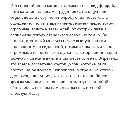
Итак первый, если можно так выразиться вид фрирайда
- это катание по лесам. Трудно описать ощущения,
когда едешь в лесу, но я попробую: во-первых, это
ощущение, что ты в дремучей-дремучей чаще, вокруг
огромные, толстые ветви елей, от которых даже в
солнечную погоду становится довольно темно. Во-
вторых, огромный массив снега с выступающими
неровностями в виде пней, покрытых шапками снега,
огромных заснеженных валунов, за которыми не видно
можно ли съехать вниз в этом месте или нет. В-третьих,
это всегда достаточно крутой уклон, который тебя
постоянно разгоняет, направляя в огромные стволы
деревьев, растущих , как кажется, под еще более
крутым уклоном и норовящих столкнуться с тобой и
сбить тебя с ног, тем самым зарывая с головой в
снежную массу.