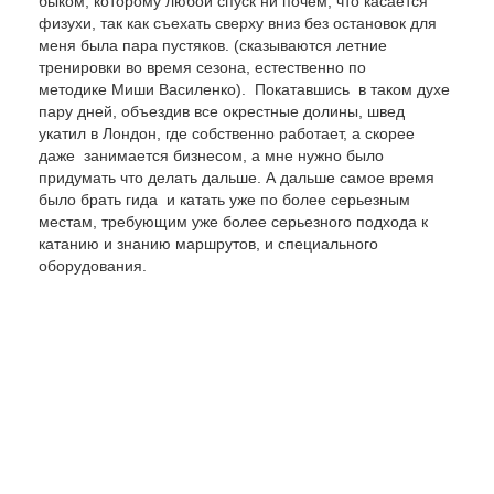
быком, которому любой спуск ни почем, что касается
физухи, так как съехать сверху вниз без остановок для
меня была пара пустяков. (сказываются летние
тренировки во время сезона, естественно по
методике Миши Василенко). Покатавшись в таком духе
пару дней, объездив все окрестные долины, швед
укатил в Лондон, где собственно работает, а скорее
даже занимается бизнесом, а мне нужно было
придумать что делать дальше. А дальше самое время
было брать гида и катать уже по более серьезным
местам, требующим уже более серьезного подхода к
катанию и знанию маршрутов, и специального
оборудования.