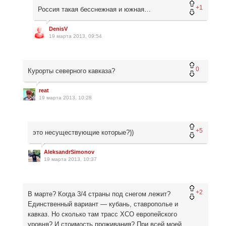
+1
Россия такая бесснежная и южная…
DenisV
19 марта 2013, 09:54
0
Курорты северного кавказа?
reat
19 марта 2013, 10:28
+5
это несуществующие которые?))
AleksandrSimonov
19 марта 2013, 10:37
+2
В марте? Когда 3/4 страны под снегом лежит?
Единственный вариант — кубань, ставрополье и
кавказ. Но сколько там трасс XCO европейского
уровня? И стоимость проживания? При всей моей