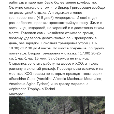
работать в паре нам было более менее комфортно.
Отличие состояло в том, что Виктор Григорьевич вообще
не делал дней отдыха. А я отдыхал в конце
тренировочного (4-5 дней) микроцикла. И ещё я, для
разнообразия, проехал кросскантрийную гонку. Жили в
гостинице, недорогой, но хорошей и в достаточно тихом
месте. Готовили сами, хозяйство отнимало время,
поэтому удавалось делать только по 2 тренировки в
день, без зарядки. Основная тренировка утром ( 10-
10.30) от 2.30 до 4 часов. По шоссе подольше, по грунту
поменьше. Вторая тренировка – откатка ( 17.00) 20-25
км, 1 час-1 час 15 мин. За объемом не гнались.
Старались сочетать работу на шоссе и XCO, а также
равнину и сильный рельеф. Переодически выезжали на
местные XCO трассы по которым проходят гонки серии
«Sunshine Cup» (Voroklini, Afxentia Macheras Mountains,
Amathous-Agios-Tychon) и на трассу марафона
«Aphrodite Trophy» в Tochni.
Махарас: