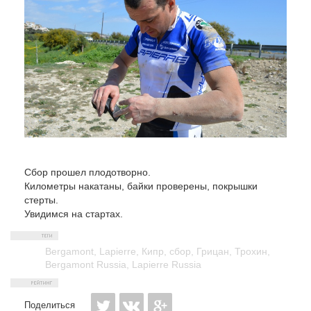
Сбор прошел плодотворно.
Километры накатаны, байки проверены, покрышки
стерты.
Увидимся на стартах.
Bergamont
,
Lapierre
,
Кипр
,
сбор
,
Грицан
,
Трохин
,
Bergamont Russia
,
Lapierre Russia
Поделиться