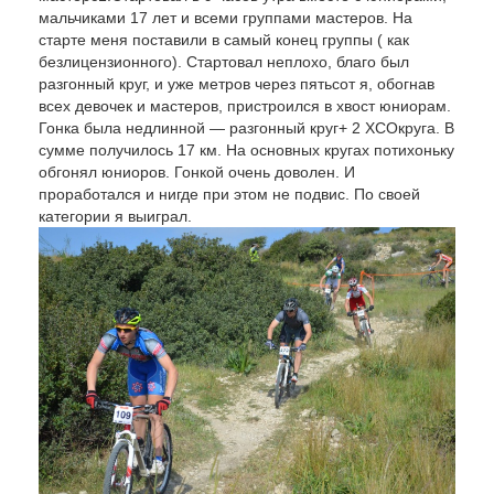
мальчиками 17 лет и всеми группами мастеров. На
старте меня поставили в самый конец группы ( как
безлицензионного). Стартовал неплохо, благо был
разгонный круг, и уже метров через пятьсот я, обогнав
всех девочек и мастеров, пристроился в хвост юниорам.
Гонка была недлинной — разгонный круг+ 2 XCOкруга. В
сумме получилось 17 км. На основных кругах потихоньку
обгонял юниоров. Гонкой очень доволен. И
проработался и нигде при этом не подвис. По своей
категории я выиграл.