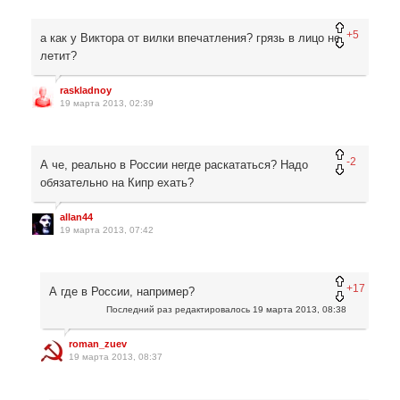
+5
а как у Виктора от вилки впечатления? грязь в лицо не
летит?
raskladnoy
19 марта 2013, 02:39
-2
А че, реально в России негде раскататься? Надо
обязательно на Кипр ехать?
allan44
19 марта 2013, 07:42
+17
А где в России, например?
Последний раз редактировалось
19 марта 2013, 08:38
roman_zuev
19 марта 2013, 08:37