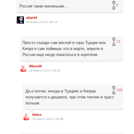
0
Россия такая маленькая…
allan44
19 марта 2013, 09:14
+2
Просто съезди сам весной в горы Турции или
Кипра и сам поймешь что в марте, апреле в
России еще негде покататься в коротком.
WlasoW
19 марта 2013, 09:29
+19
Да и потом, иногда в Турциях и Кипрах
получается и дешевле, при этом теплее и трасс
больше.
Vados
19 марта 2013, 09:38