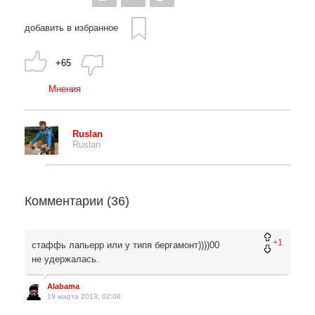
добавить в избранное
+65
Мнения
Ruslan
Ruslan
Комментарии (
36
)
+1
стаффь лапьерр или у типя бергамонт))))00
не удержалась.
Alabama
19 марта 2013, 02:08