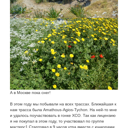
А в Москве пока снег!
В этом году мы побывали на всех трассах. Ближайшая к
нам трасса была Amathous-Agios-Tychon. На ней-то мне
и удалось поучаствовать в гонке XCO. Так как лицензию
я не покупал в этом году, то участвовал по группе
мастерс1.Стартовал в 9 часов утра вместе с юниорами,