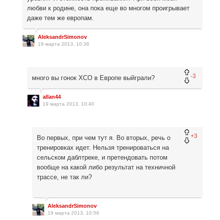
любви к родине, она пока еще во многом проигрывает
даже тем же европам.
AleksandrSimonov
19 марта 2013, 10:36
-3
много вы гонок XCO в Европе выйграли?
allan44
19 марта 2013, 10:40
+3
Во первых, при чем тут я. Во вторых, речь о
тренировках идет. Нельзя тренироваться на
сельском даблтреке, и претендовать потом
вообще на какой либо результат на техничной
трассе, не так ли?
AleksandrSimonov
19 марта 2013, 10:56