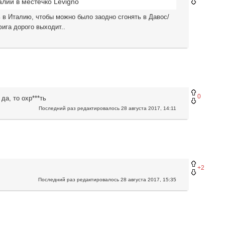
алии в местечко
Levigno
в Италию, чтобы можно было заодно сгонять в Давос/
ига дорого выходит..
0
да, то охр***ть
Последний раз редактировалось
28 августа 2017, 14:11
+2
Последний раз редактировалось
28 августа 2017, 15:35