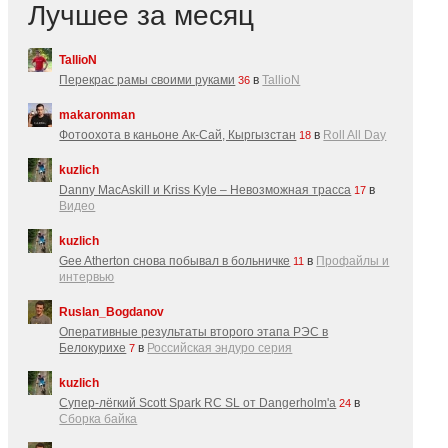
Лучшее за месяц
TallioN
Перекрас рамы своими руками
в
TallioN
36
makaronman
Фотоохота в каньоне Ак-Cай, Кыргызстан
в
Roll All Day
18
kuzlich
Danny MacAskill и Kriss Kyle – Невозможная трасса
в
17
Видео
kuzlich
Gee Atherton снова побывал в больничке
в
Профайлы и
11
интервью
Ruslan_Bogdanov
Оперативные результаты второго этапа РЭС в
Белокурихе
в
Российская эндуро серия
7
kuzlich
Супер-лёгкий Scott Spark RC SL от Dangerholm'a
в
24
Сборка байка