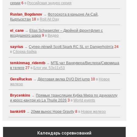
серии
6
в
Российская эндуро серия
Ruslan_Bogdanov
→
Фотоохота в каньоне Ак-Cай,
Кыргызстан
18
в
Roll All Day
el_cane
→
Elias Schwaerzler – Двойной фронтфлип с
воздушного шара
9
в
Видео
sayrius
→
Супер-лёгкий Scott Spark RC SL от Dangerholm'a
24
в
Сборка байка
temkinmag_ridemtb
→
МТБ чат Ванкувера/Вислера/Сквомиша
в телеге
27
в
Блог им. 53x11x53
GeraRuckus
→
Дёртовая вилка DVO Dirt jump
10
в
Новое
железо
Brycenkins
→
Прямые трансляции Кубка Мира по даунхиллу
и кросс-кантри из La Thuile 2026
3
в
World events
bankir69
→
20мм вынос Hope Gravity
8
в
Новое железо