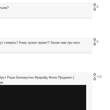
0
ильем?
0
удут снимать? Кому нужен проект? Зачем нам про него
+12
 Фёрст Рашн Бигмаунтин Фрирайд Филм Проджект.)
ам.