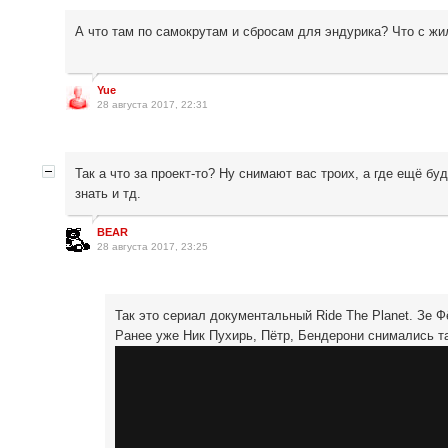
А что там по самокрутам и сбросам для эндурика? Что с ж
Yue
28 августа 2017, 22:31
Так а что за проект-то? Ну снимают вас троих, а где ещё б
знать и тд.
BEAR
28 августа 2017, 23:25
Так это сериал документальный Ride The Planet. Зе
Ранее уже Ник Пухирь, Пётр, Бендерони снимались т