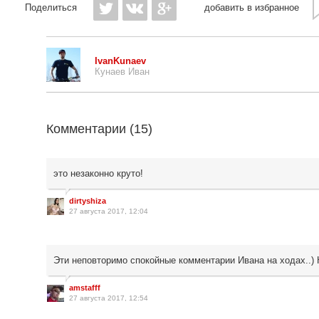
Поделиться
добавить в избранное
IvanKunaev
Кунаев Иван
Комментарии (
15
)
это незаконно круто!
dirtyshiza
27 августа 2017, 12:04
Эти неповторимо спокойные комментарии Ивана на ходах..) 
amstafff
27 августа 2017, 12:54