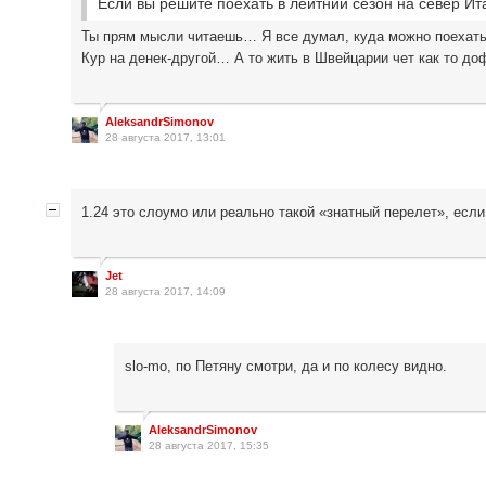
Если вы решите поехать в лейтний сезон на север Ит
Ты прям мысли читаешь… Я все думал, куда можно поехать 
Кур на денек-другой… А то жить в Швейцарии чет как то доф
AleksandrSimonov
28 августа 2017, 13:01
1.24 это слоумо или реально такой «знатный перелет», если 
Jet
28 августа 2017, 14:09
slo-mo, по Петяну смотри, да и по колесу видно.
AleksandrSimonov
28 августа 2017, 15:35