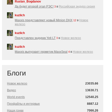
Ruslan_Bogdanov
Да будет второй этап РЭС!
в
Российская эндуро серия
3
kuzlich
Maxxis представляют новый Minion DHX
в
Новое
12
железо
kuzlich
Представлен эндурик Yeti LT
в
Новое железо
3
kuzlich
Maxxis выпускает герметик MaxxSeal
в
Новое железо
4
Блоги
Новое железо
23035.66
Видео
13630.71
World events
12540.25
Профайлы и интервью
8887.12
Наши гонки
7066.26