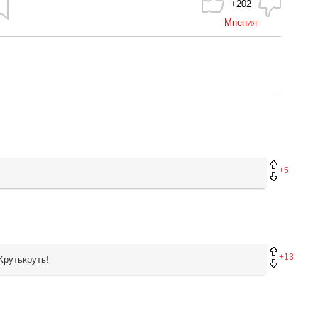
+202
Мнения
+5
+13
Крутькруть!