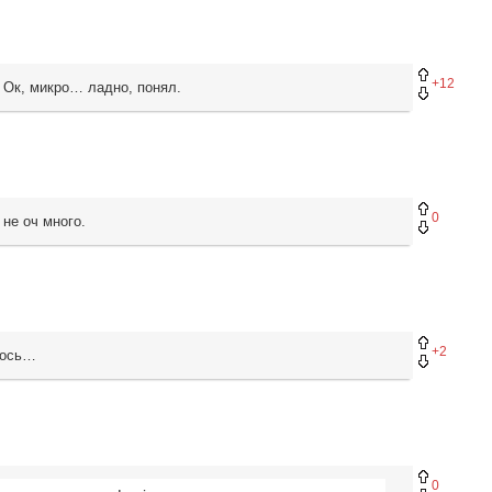
+12
. Ок, микро… ладно, понял.
0
не оч много.
+2
шлось…
0