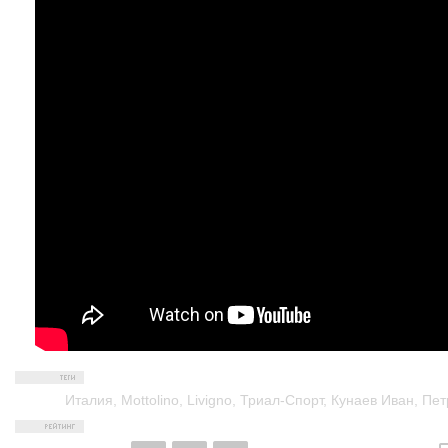
Италия
,
Mottolino
,
Livigno
,
Триал-Спорт
,
Кунаев Иван
,
Пет