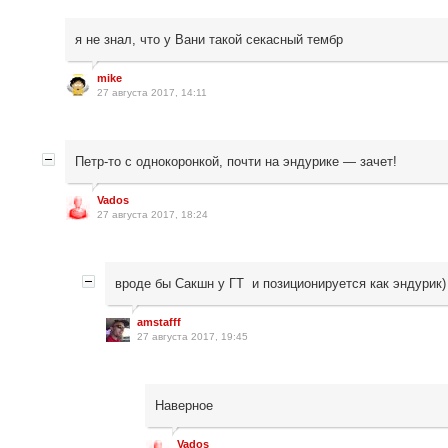
я не знал, что у Вани такой секасный тембр
mike
27 августа 2017, 14:11
Петр-то с однокоронкой, почти на эндурике — зачет!
Vados
27 августа 2017, 18:24
вроде бы Сакшн у ГТ и позиционируется как эндурик)
amstafff
27 августа 2017, 19:45
Наверное
Vados