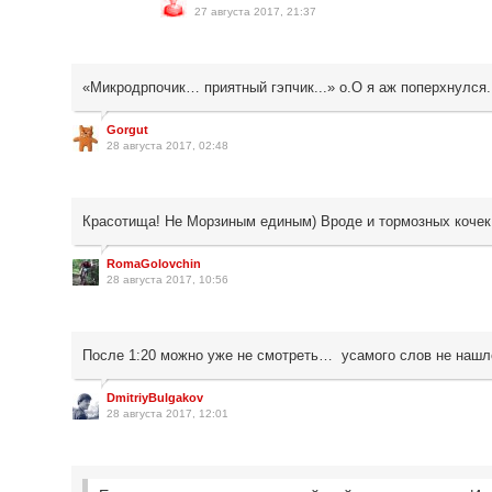
27 августа 2017, 21:37
«Микродрпочик… приятный гэпчик...» о.О я аж поперхнулся
Gorgut
28 августа 2017, 02:48
Красотища! Не Морзиным единым) Вроде и тормозных кочек 
RomaGolovchin
28 августа 2017, 10:56
После 1:20 можно уже не смотреть… усамого слов не на
DmitriyBulgakov
28 августа 2017, 12:01