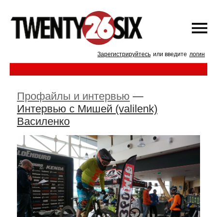
Зарегистрируйтесь
или введите
логин
Профайлы и интервью
—
Интервью с Мишей (valilenk)
Василенко