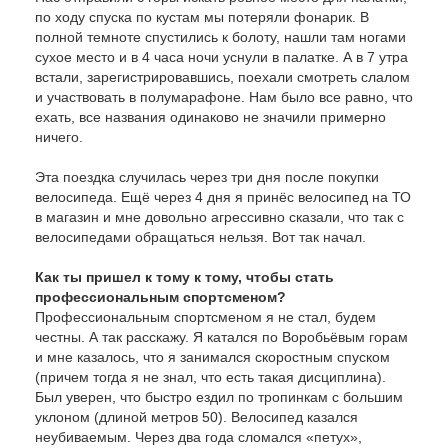
по ходу спуска по кустам мы потеряли фонарик. В
полной темноте спустились к болоту, нашли там ногами
сухое место и в 4 часа ночи уснули в палатке. А в 7 утра
встали, зарегистрировавшись, поехали смотреть слалом
и участвовать в полумарафоне. Нам было все равно, что
ехать, все названия одинаково не значили примерно
ничего.
Эта поездка случилась через три дня после покупки
велосипеда. Ещё через 4 дня я принёс велосипед на ТО
в магазин и мне довольно агрессивно сказали, что так с
велосипедами обращаться нельзя. Вот так начал.
Как ты пришел к тому к тому, чтобы стать
профессиональным спортсменом?
Профессиональным спортсменом я не стал, будем
честны. А так расскажу. Я катался по Воробьёвым горам
и мне казалось, что я занимался скоростным спуском
(причем тогда я не знал, что есть такая дисциплина).
Был уверен, что быстро ездил по тропинкам с большим
уклоном (длиной метров 50). Велосипед казался
неубиваемым. Через два года сломался «петух»,