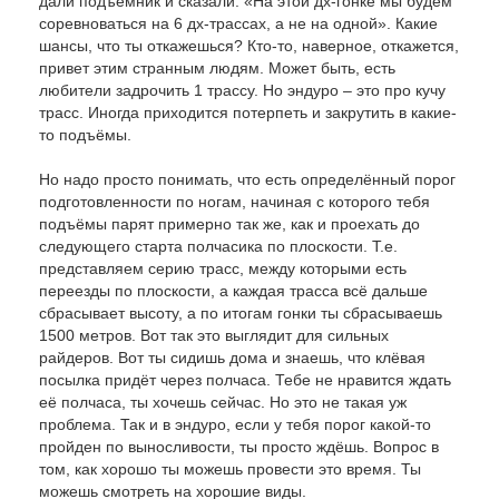
дали подъёмник и сказали: «На этой дх-гонке мы будем
соревноваться на 6 дх-трассах, а не на одной». Какие
шансы, что ты откажешься? Кто-то, наверное, откажется,
привет этим странным людям. Может быть, есть
любители задрочить 1 трассу. Но эндуро – это про кучу
трасс. Иногда приходится потерпеть и закрутить в какие-
то подъёмы.
Но надо просто понимать, что есть определённый порог
подготовленности по ногам, начиная с которого тебя
подъёмы парят примерно так же, как и проехать до
следующего старта полчасика по плоскости. Т.е.
представляем серию трасс, между которыми есть
переезды по плоскости, а каждая трасса всё дальше
сбрасывает высоту, а по итогам гонки ты сбрасываешь
1500 метров. Вот так это выглядит для сильных
райдеров. Вот ты сидишь дома и знаешь, что клёвая
посылка придёт через полчаса. Тебе не нравится ждать
её полчаса, ты хочешь сейчас. Но это не такая уж
проблема. Так и в эндуро, если у тебя порог какой-то
пройден по выносливости, ты просто ждёшь. Вопрос в
том, как хорошо ты можешь провести это время. Ты
можешь смотреть на хорошие виды.