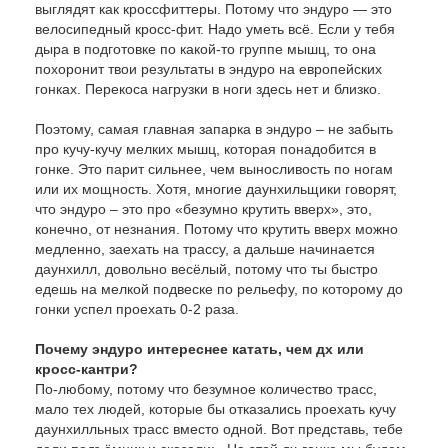
выглядят как кроссфиттеры. Потому что эндуро — это
велосипедный кросс-фит. Надо уметь всё. Если у тебя
дыра в подготовке по какой-то группе мышц, то она
похоронит твои результаты в эндуро на европейских
гонках. Перекоса нагрузки в ноги здесь нет и близко.
Поэтому, самая главная запарка в эндуро – не забыть
про кучу-кучу мелких мышц, которая понадобится в
гонке. Это парит сильнее, чем выносливость по ногам
или их мощность. Хотя, многие даунхильщики говорят,
что эндуро – это про «безумно крутить вверх», это,
конечно, от незнания. Потому что крутить вверх можно
медленно, заехать на трассу, а дальше начинается
даунхилл, довольно весёлый, потому что ты быстро
едешь на мелкой подвеске по рельефу, по которому до
гонки успел проехать 0-2 раза.
Почему эндуро интереснее катать, чем дх или
кросс-кантри?
По-любому, потому что безумное количество трасс,
мало тех людей, которые бы отказались проехать кучу
даунхилльных трасс вместо одной. Вот представь, тебе