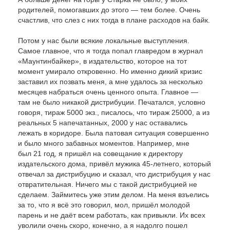
родителей, помогавших до этого — тем более. Очень
счастлив, что слез с них тогда в плане расходов на байк.
Потом у нас были всякие локальные выступления.
Самое главное, что я тогда попал главредом в журнал
«Маунтинбайкер», в издательство, которое на тот
момент умирало откровенно. Но именно дикий кризис
заставил их позвать меня, а мне удалось за несколько
месяцев набраться очень ценного опыта. Главное —
там не было никакой дистрибуции. Печатался, условно
говоря, тираж 5000 экз., писалось, что тираж 25000, а из
реальных 5 напечатанных, 2000 у нас оставались
лежать в коридоре. Была патовая ситуация совершенно
и было много забавных моментов. Например, мне
был 21 год, я пришёл на совещание к директору
издательского дома, привёл мужика 45-летнего, который
отвечал за дистрибуцию и сказал, что дистрибуция у нас
отвратительная. Ничего мы с такой дистрибуцией не
сделаем. Займитесь уже этим делом. На меня взъелись
за то, что я всё это говорил, мол, пришёл молодой
парень и не даёт всем работать, как привыкли. Их всех
уволили очень скоро, конечно, а я надолго пошел