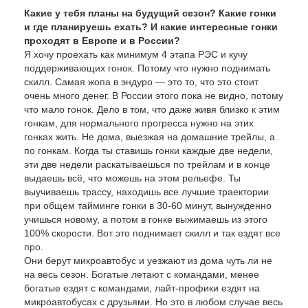
Какие у тебя планы на будущий сезон? Какие гонки
и где планируешь ехать? И какие интересные гонки
проходят в Европе и в России?
Я хочу проехать как минимум 4 этапа РЭС и кучу
поддерживающих гонок. Потому что нужно поднимать
скилл. Самая жопа в эндуро — это то, что это стоит
очень много денег. В России этого пока не видно, потому
что мало гонок. Дело в том, что даже живя близко к этим
гонкам, для нормального прогресса нужно на этих
гонках жить. Не дома, выезжая на домашние трейлы, а
по гонкам. Когда ты ставишь гонки каждые две недели,
эти две недели раскатываешься по трейлам и в конце
выдаешь всё, что можешь на этом рельефе. Ты
выучиваешь трассу, находишь все лучшие траектории
при общем тайминге гонки в 30-60 минут, вынужденно
учишься новому, а потом в гонке выжимаешь из этого
100% скорости. Вот это поднимает скилл и так ездят все
про.
Они берут микроавтобус и уезжают из дома чуть ли не
на весь сезон. Богатые летают с командами, менее
богатые ездят с командами, лайт-профики ездят на
микроавтобусах с друзьями. Но это в любом случае весь