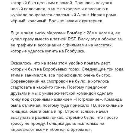
который был цельным с рамой. Пришлось покупать
новый велосипед, а мне по форме и описанию в
журнале понравился слаломный А-ганг. Низкая рама,
чёрный, красивый. Больше никаких критериев.
Еще я знал вилку Марзоччи Бомбер с 28мм ногами, ее
купил сразу вместо штатной RST. Вилку эту я обожал за
ее графику и ассоциации с фильмами на кассетах,
которые удалось купить на Горбушке.
Оказалось, что на всём этом удобно прыгать дёрт,
который был на Воробьёвых горах. Следующие три года
этим и занимался, все происходило очень быстро.
Соревнований на смотровой не было, а хотелось
стартовать в какой-то гонке. Поэтому предложил
друзьям и мы с университетской командой сделали
гонку под странным названием «Погрязение». Команда
была отличная, поэтому туда приехало ТВ, все сильные
гонщики, омега была и пр. Строил всякое, начал
выступать в разных гонках. Стремно было, что просто
трассу не проеду. Гонщики делились только на
«проезжают всё» и «боятся стартовать».