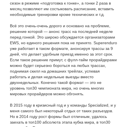
сезон в режиме «подготовка к гонке», а гонки 2 раза в
месяц позволяют им состыковать расписание, вставить
необходимые тренировки кроме технических и т.д.
Всё это очень-очень дорого и основано на проблеме,
решение которой — анонс трасс на последней неделе
перед гонкой. Это широко обсуждается организаторами
EWS, но единого решения пока не принято. Superenduro
уже работает в таком формате, анонсируя трассы за 9
дней, что делает удобным приезд именно за этот срок.
Если такое решение примут, с фулл-тайм прорайдерами
можно будет серьезно бороться на любых трассах,
поднимая скилл на домашних трейлах, успевая
работать и делая недельные выезды вместо
двухнедельных. Конечно такой формат — это не
уровень топ30 чемпионата мира, но очень многих
мировых прорайдеров можно обгонять.
В 2015 году в кризисный год и у команды Specialized, и у
меня самого был некоторый отдых от таких разъездов.
Но в 2014 году рост формы был отличным, удалось
заехать в топ100 абсолюта этапа кубка мира, в топ30