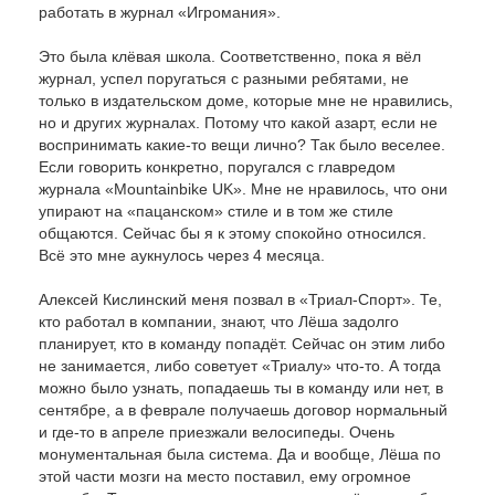
работать в журнал «Игромания».
Это была клёвая школа. Соответственно, пока я вёл
журнал, успел поругаться с разными ребятами, не
только в издательском доме, которые мне не нравились,
но и других журналах. Потому что какой азарт, если не
воспринимать какие-то вещи лично? Так было веселее.
Если говорить конкретно, поругался с главредом
журнала «Mountainbike UK». Мне не нравилось, что они
упирают на «пацанском» стиле и в том же стиле
общаются. Сейчас бы я к этому спокойно относился.
Всё это мне аукнулось через 4 месяца.
Алексей Кислинский меня позвал в «Триал-Спорт». Те,
кто работал в компании, знают, что Лёша задолго
планирует, кто в команду попадёт. Сейчас он этим либо
не занимается, либо советует «Триалу» что-то. А тогда
можно было узнать, попадаешь ты в команду или нет, в
сентябре, а в феврале получаешь договор нормальный
и где-то в апреле приезжали велосипеды. Очень
монументальная была система. Да и вообще, Лёша по
этой части мозги на место поставил, ему огромное