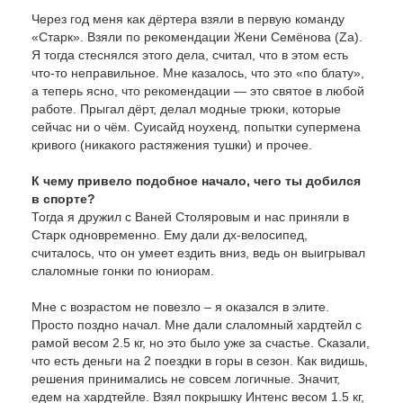
Через год меня как дёртера взяли в первую команду
«Старк». Взяли по рекомендации Жени Семёнова (Za).
Я тогда стеснялся этого дела, считал, что в этом есть
что-то неправильное. Мне казалось, что это «по блату»,
а теперь ясно, что рекомендации — это святое в любой
работе. Прыгал дёрт, делал модные трюки, которые
сейчас ни о чём. Суисайд ноухенд, попытки супермена
кривого (никакого растяжения тушки) и прочее.
К чему привело подобное начало,
чего ты добился
в спорте?
Тогда я дружил с Ваней Столяровым и нас приняли в
Старк одновременно. Ему дали дх-велосипед,
считалось, что он умеет ездить вниз, ведь он выигрывал
слаломные гонки по юниорам.
Мне с возрастом не повезло – я оказался в элите.
Просто поздно начал. Мне дали слаломный хардтейл с
рамой весом 2.5 кг, но это было уже за счастье. Сказали,
что есть деньги на 2 поездки в горы в сезон. Как видишь,
решения принимались не совсем логичные. Значит,
едем на хардтейле. Взял покрышку Интенс весом 1.5 кг,