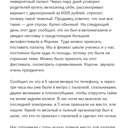
невероятный талант. Через пару дней уговорил
родителей купить велосипед себе, рассматривал
вариант с двухкоронкой за 6000 рублей, спросил,
почему такой тяжелый. Продавец ответил, что они все
такие — для спуска. Купил обычный. На следующий
день этот друг сообщил, что он был в веломагазине и
увидел листовку о предстоящем большом
велофестивале в Яхроме. Туда можно приехать,
поставить палатку. Мы в физмат школе учились и у нас
постоянно были куда-то походы, потому это была не
странная тема. Можно было приехать на этот
фестиваль, посмотреть соревнования. Короче, звучало
очень празднично.
Сообщил он это в 5 часов вечера по телефону, а через
три часа мы уже были в метро с палаткой, спальниками,
двумя великами и плоскогубцами, чтобы открутить гайки
на моем заднем колесе. В час ночи мы выехали на
последней электричке, в 3 ночи приехали на место, еле
нашли. Какой-то веселый и пьяный организатор был в
шоке, что кто-то приехал с палаткой и сделал это ночью.
Нас отправили с горы искать ровное место для палатки,