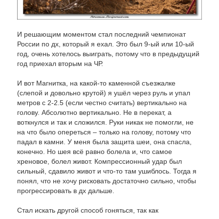
И решающим моментом стал последний чемпионат
России по дх, который я ехал. Это был 9-ый или 10-ый
год, очень хотелось выиграть, потому что в предыдущий
год приехал вторым на ЧР.
И вот Магнитка, на какой-то каменной съезжалке
(слепой и довольно крутой) я ушёл через руль и упал
метров с 2-2.5 (если честно считать) вертикально на
голову. Абсолютно вертикально. Не в перекат, а
воткнулся и так и сложился. Руки никак не помогли, не
на что было опереться – только на голову, потому что
падал в камни. У меня была защита шеи, она спасла,
конечно. Но шея всё равно болела и, что самое
хреновое, болел живот. Компрессионный удар был
сильный, сдавило живот и что-то там ушиблось. Тогда я
понял, что не хочу рисковать достаточно сильно, чтобы
прогрессировать в дх дальше.
Стал искать другой способ гоняться, так как