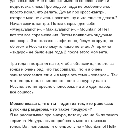
удовольствие мне приносят именно соревнования и
подготовка к ним. Про эндуро тогда не особенно знал,
просто искал, что делать. Думал про кросс-кантри,
которое мне не очень нравится, ну а что еще-то делать?
Начал ездить кантри. Потом открыл для себя
«Megavalanche», «Maxiavalanche», «Mountain of Hell»,
вот эти все соревнования. Затем появились эндурные
спонсоры. Это оказалось офигенно, безумно круто, но
об этом в России почему-то никто не знал. А термина
«эндуро» не было ещё года 2 после этого момента.
Три года я потратил на то, чтобы объяснить, что это за
гонки и очень рад, что так совпало, что и я очень
заинтересовался этим и в мире эта тема «попёрла». Так
что теперь есть возможность гонять эндуро у нас в
России, это интересно спонсорам, на это едет народ,
всё сошлось.
Можно сказать, что ты – один из тех, кто рассказал
русским райдерам, что такое «эндуро»?
Я не рассказывал про эндуро, потому что не было такого
термина. Но удалось попробовать много отличных
гонок. Вот, например, я очень хочу на «Mountain of Hell»