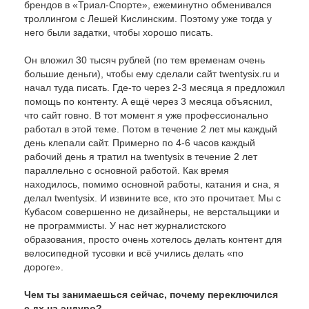
брендов в «Триал-Спорте», ежеминутно обменивался
троллингом с Лешей Кислинским. Поэтому уже тогда у
него были задатки, чтобы хорошо писать.
Он вложил 30 тысяч рублей (по тем временам очень
большие деньги), чтобы ему сделали сайт twentysix.ru и
начал туда писать. Где-то через 2-3 месяца я предложил
помощь по контенту. А ещё через 3 месяца объяснил,
что сайт говно. В тот момент я уже профессионально
работал в этой теме. Потом в течение 2 лет мы каждый
день клепали сайт. Примерно по 4-6 часов каждый
рабочий день я тратил на twentysix в течение 2 лет
параллельно с основной работой. Как время
находилось, помимо основной работы, катания и сна, я
делал twentysix. И извините все, кто это прочитает. Мы с
Кубасом совершенно не дизайнеры, не верстальщики и
не программисты. У нас нет журналистского
образования, просто очень хотелось делать контент для
велосипедной тусовки и всё учились делать «по
дороге».
Чем ты занимаешься сейчас, почему переключился
с дх на эндуро?