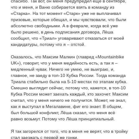
спасибо. Так вот, он меня предупредил ещё в сентябре,
что и меня, и Ваню собирается взять в команду из
«Старка». На тот момент «Старк» уже не выплачивал
призовые, которые обещал, и мы чувствовали, что были
абсолютно свободными. А в феврале, когда всё уже
было решено, в день подписания договора, Лёша
сообщил, что «Триал» уговаривают отказаться от моей
кандидатуры, потому что я – отстой.
Оказалось, что Максим Малкин (главред «Mountainbike
UK»), говорит, что у меня медийность есть, а так я –
медленный чувак. Ничего не умею, не выиграю, и,
главное, не заеду в топ-10 Кубка России. Тогда команда
Триала стабильно была на 5-10 местах по этапам кубка.
Смешно выглядит сейчас, потому что, кажется, в топ-10
Кубка России может заехать каждый, кто захочет. Максим
считал, что у меня ничего не получится. Может, не знал,
как я выступал в Мегалавине, фиг его знает. В общем,
был большой конфликт, Лёша сказал, что меня всё
равно возьмут. Потому что Лёша принципиальный.
Я так загорелся от того, что в меня не верят, что в тройку
стал заезжать с первой же гонки.