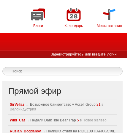
Блоги
Календарь
Места катания
Зарегистрируйтесь
или введите
логин
Прямой эфир
SirVelias
→
Возможное банкротство у Accell Group
21
в
Велоиндустрия
Wild_Cat
→
Педали DarkTide Bear Trap
5
в
Новое железо
Ruslan_Bogdanov
→
Полиция стиля на RIDE100 ПАРКХИЛЛЕ