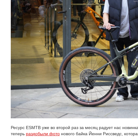
Ресурс ESMTB уже во второй раз за месяц радует нас новин
теперь
раздобыли фото
нового байка Йенни Риссведс, которая