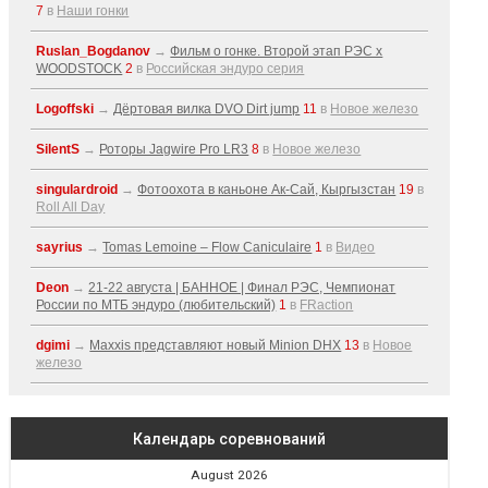
7
в
Наши гонки
Ruslan_Bogdanov
→
Фильм о гонке. Второй этап РЭС x
WOODSTOCK
2
в
Российская эндуро серия
Logoffski
→
Дёртовая вилка DVO Dirt jump
11
в
Новое железо
SilentS
→
Роторы Jagwire Pro LR3
8
в
Новое железо
singulardroid
→
Фотоохота в каньоне Ак-Cай, Кыргызстан
19
в
Roll All Day
sayrius
→
Tomas Lemoine – Flow Caniculaire
1
в
Видео
Deon
→
21-22 августа | БАННОЕ | Финал РЭС, Чемпионат
России по МТБ эндуро (любительский)
1
в
FRaction
dgimi
→
Maxxis представляют новый Minion DHX
13
в
Новое
железо