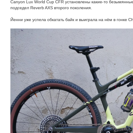
Canyon Lux World Cup CFR установлены какие-то безымянны
подседел Reverb AXS второго поколения.
Йенни уже успела обкатать байк и выиграла на нём в гонке Che