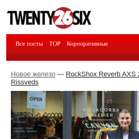
Все посты
TOP
Корпоративные
Новое железо
—
RockShox Reverb AXS 
Rissveds