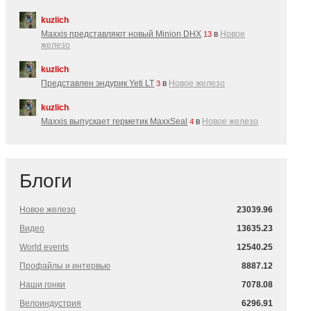
kuzlich
Maxxis представляют новый Minion DHX
в
Новое
13
железо
kuzlich
Представлен эндурик Yeti LT
в
Новое железо
3
kuzlich
Maxxis выпускает герметик MaxxSeal
в
Новое железо
4
Блоги
Новое железо
23039.96
Видео
13635.23
World events
12540.25
Профайлы и интервью
8887.12
Наши гонки
7078.08
Велоиндустрия
6296.91