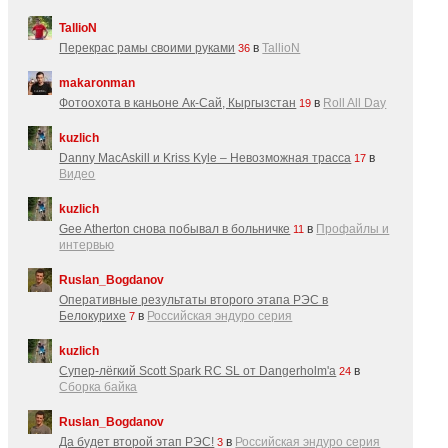
TallioN
Перекрас рамы своими руками
в
TallioN
36
makaronman
Фотоохота в каньоне Ак-Cай, Кыргызстан
в
Roll All Day
19
kuzlich
Danny MacAskill и Kriss Kyle – Невозможная трасса
в
17
Видео
kuzlich
Gee Atherton снова побывал в больничке
в
Профайлы и
11
интервью
Ruslan_Bogdanov
Оперативные результаты второго этапа РЭС в
Белокурихе
в
Российская эндуро серия
7
kuzlich
Супер-лёгкий Scott Spark RC SL от Dangerholm'a
в
24
Сборка байка
Ruslan_Bogdanov
Да будет второй этап РЭС!
в
Российская эндуро серия
3