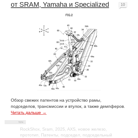
от SRAM, Yamaha и Specialized
10
Обзор свежих патентов на устройство рамы,
подседелов, трансмиссии и втулок, а также демпферов.
Читать дальше →
RockShox
,
Sram
,
2025
,
AXS
,
новое железо
,
прототип
,
Патенты
,
подседел
,
подседельный