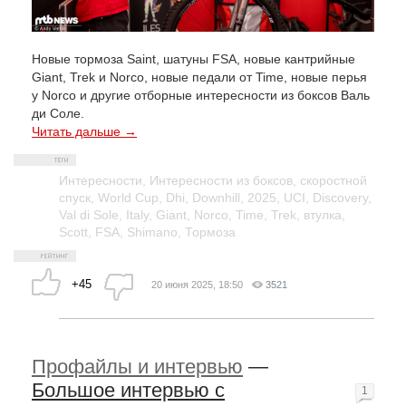
Новые тормоза Saint, шатуны FSA, новые кантрийные
Giant, Trek и Norco, новые педали от Time, новые перья
у Norco и другие отборные интересности из боксов Валь
ди Соле.
Читать дальше →
Интересности
,
Интересности из боксов
,
скоростной
спуск
,
World Cup
,
Dhi
,
Downhill
,
2025
,
UCI
,
Discovery
,
Val di Sole
,
Italy
,
Giant
,
Norco
,
Time
,
Trek
,
втулка
,
Scott
,
FSA
,
Shimano
,
Тормоза
+45
20 июня 2025, 18:50
3521
Профайлы и интервью
—
Большое интервью с
1