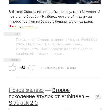
В боксах Cube какая-то необычная втулка от Newmen. И
нет, это не барабан. Разбираемся с этой и другими
интересностями из боксов в Лудинвиелле под катом.
Читать дальше →
Прямые трансляции
,
скоростной спуск
,
World Cup
,
2026
,
Dhi
,
Downhill
,
UCI
,
Discovery
,
video
,
Интересности
,
Интересности из боксов
,
France
,
Loudenvielle
,
Newmen
,
втулка
+53
31 мая 2026, 11:25
2464
Новое железо
—
Второе
поколение втулок от e*thirteen –
32
Sidekick 2.0