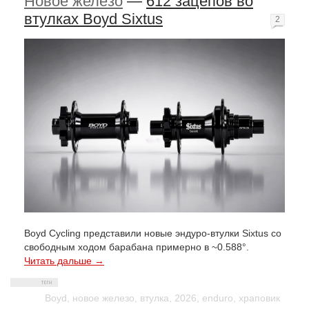
Новое железо
—
612 зацепов во
втулках Boyd Sixtus
2
Boyd Cycling представили новые эндуро-втулки Sixtus со
свободным ходом барабана примерно в ~0.588°.
Читать дальше →
Boyd
,
новое железо
,
втулка
,
2026
,
enduro
,
храповик