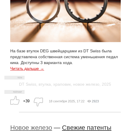
На базе втулок DEG швейцарцами из DT Swiss была
представлена собственная система уменьшения педал
кика. Доступны 3 варианта хода.
Читать дальше →
DT Swiss
,
втулка
,
храповик
,
новое железо
,
2025
+39
18 сентября 2025, 17:22
2923
Новое железо
—
Свежие патенты