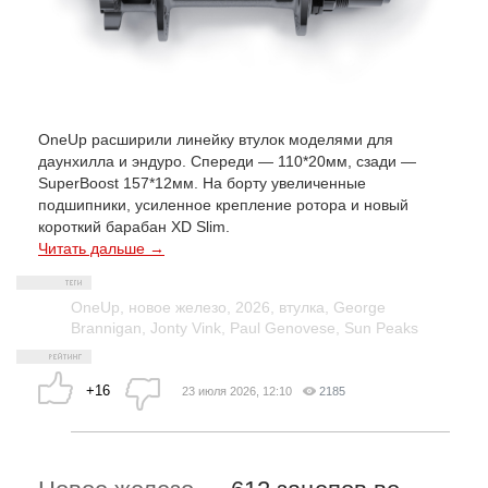
OneUp расширили линейку втулок моделями для
даунхилла и эндуро. Спереди — 110*20мм, сзади —
SuperBoost 157*12мм. На борту увеличенные
подшипники, усиленное крепление ротора и новый
короткий барабан XD Slim.
Читать дальше →
OneUp
,
новое железо
,
2026
,
втулка
,
George
Brannigan
,
Jonty Vink
,
Paul Genovese
,
Sun Peaks
+16
23 июля 2026, 12:10
2185