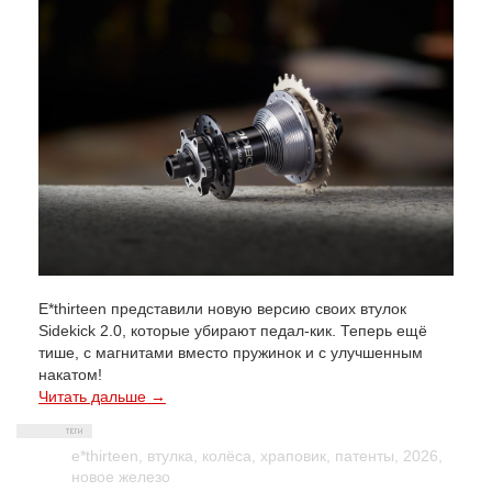
E*thirteen представили новую версию своих втулок
Sidekick 2.0, которые убирают педал-кик. Теперь ещё
тише, с магнитами вместо пружинок и с улучшенным
накатом!
Читать дальше →
e*thirteen
,
втулка
,
колёса
,
храповик
,
патенты
,
2026
,
новое железо