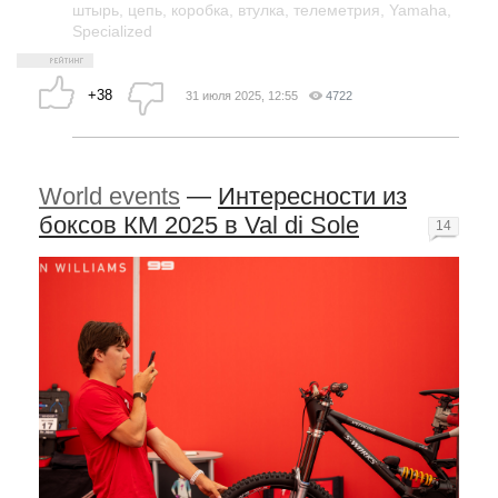
штырь
,
цепь
,
коробка
,
втулка
,
телеметрия
,
Yamaha
,
Specialized
+38
31 июля 2025, 12:55
4722
World events
—
Интересности из
боксов КМ 2025 в Val di Sole
14