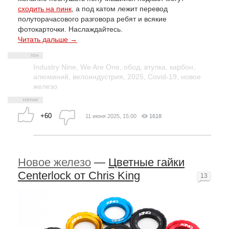
сходить на пинк
, а под катом лежит перевод
полуторачасового разговора ребят и всякие
фотокарточки. Наслаждайтесь.
Читать дальше →
Industry Nine
,
We Are One
,
обод
,
втулка
,
карбон
,
алюминий
,
велоиндустрия
,
2025
,
Covid-19
,
новое
железо
+60
11 июня 2025, 15:00
1618
Новое железо
—
Цветные гайки
Centerlock от Chris King
13