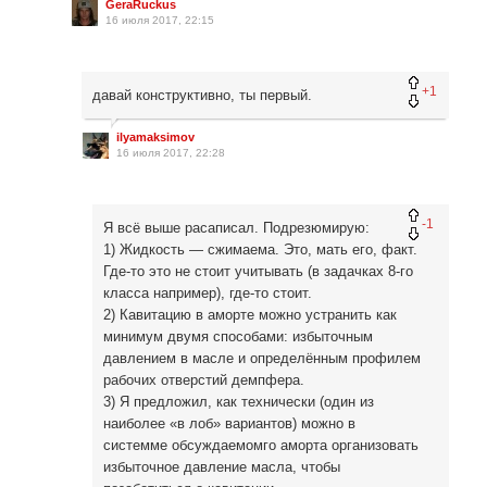
GeraRuckus
16 июля 2017, 22:15
+1
давай конструктивно, ты первый.
ilyamaksimov
16 июля 2017, 22:28
-1
Я всё выше расаписал. Подрезюмирую:
1) Жидкость — сжимаема. Это, мать его, факт.
Где-то это не стоит учитывать (в задачках 8-го
класса например), где-то стоит.
2) Кавитацию в аморте можно устранить как
минимум двумя способами: избыточным
давлением в масле и определённым профилем
рабочих отверстий демпфера.
3) Я предложил, как технически (один из
наиболее «в лоб» вариантов) можно в
системме обсуждаемомго аморта организовать
избыточное давление масла, чтобы