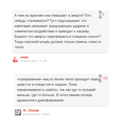
0
А чем на практике она помешает в аморте? Кто
нибудь сталкивался? Гугл подсказывает что
кавитация оказывает разрушающее ударное и
химическое воздействие и приводит к нагреву.
Бывало что аморты перегреваются слишком сильно?
Тогда сквозной штырь должен только помочь отвести
тепло
vovaz
14 июля 2017, 17:45
+15
«газированное» масло более легко проходит через
шимстэк и отверстия в поршне. Плюс
неравномерность работы, так как где то пузырей
меньше, где то больше. В итоге имеем потерю
адекватного демпфирования
VL_Chuvak
15 июля 2017, 02:40