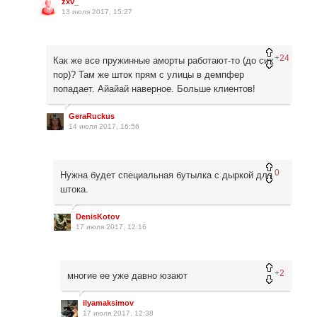
zxv_
13 июля 2017, 15:27
+24
Как же все пружинные аморты работают-то (до сих
пор)? Там же шток прям с улицы в демпфер
попадает. Айайай наверное. Больше клиентов!
GeraRuckus
14 июля 2017, 16:56
0
Нужна будет специальная бутылка с дыркой для
штока.
DenisKotov
17 июля 2017, 12:16
+2
многие ее уже давно юзают
ilyamaksimov
17 июля 2017, 12:38