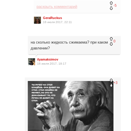
-5
раскрыть комментарий
GeraRuckus
16 июля 2017, 22:11
0
на сколько жидкость сжимаема? при каком
давлении?
ilyamaksimov
16 июля 2017, 18:17
+3