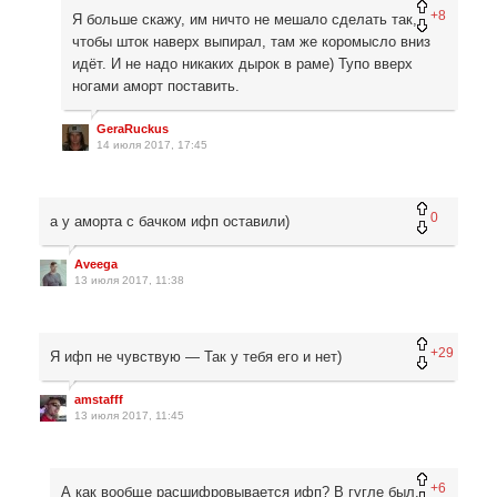
+8
Я больше скажу, им ничто не мешало сделать так,
чтобы шток наверх выпирал, там же коромысло вниз
идёт. И не надо никаких дырок в раме) Тупо вверх
ногами аморт поставить.
GeraRuckus
14 июля 2017, 17:45
0
а у аморта с бачком ифп оставили)
Aveega
13 июля 2017, 11:38
+29
Я ифп не чувствую — Так у тебя его и нет)
amstafff
13 июля 2017, 11:45
+6
А как вообще расшифровывается ифп? В гугле был,