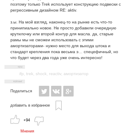
поэтому только Trek использует конструкцию подвески с
регрессивным дизайном RE: aktiv.
з.ы. На мой взгляд, наконец-то на рынке есть что-то
принипиально новое. Не просто добавили очередную
крутилочку или второй контур для масла. да, старые
рамы мы не сможеи использовать с этими
амортизаторами- нужно место для выхода штока и
стандарт крепления пока весьма э… спецефичный, но
что будет через два года уже очень интересно!
ifp
,
trek
,
shock
,
reactiv
,
амортизатор
Поделиться
добавить в избранное
+94
Мнения