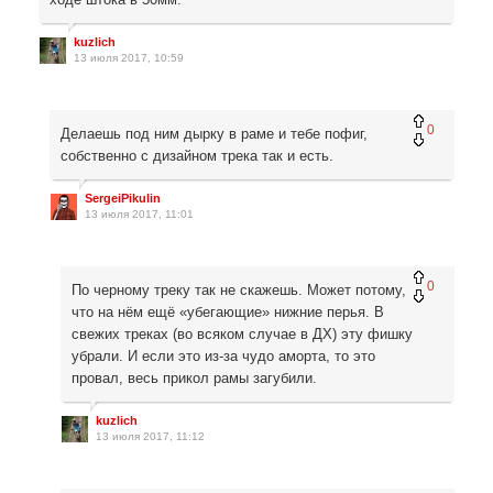
kuzlich
13 июля 2017, 10:59
0
Делаешь под ним дырку в раме и тебе пофиг,
собственно с дизайном трека так и есть.
SergeiPikulin
13 июля 2017, 11:01
0
По черному треку так не скажешь. Может потому,
что на нём ещё «убегающие» нижние перья. В
свежих треках (во всяком случае в ДХ) эту фишку
убрали. И если это из-за чудо аморта, то это
провал, весь прикол рамы загубили.
kuzlich
13 июля 2017, 11:12