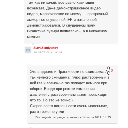
там как ни качай, все равно кавитация
возникает. Даже демонстрационное видео
видел, марзочевское по-моему — прозрачный
амморт со спущенной IFP и накаченной
демонстрировался. В спущенном прям
гигансткие пузыри появлялись, а в накаченом
мелкие.
SlavaZemlyanoy
14 июля 2017, 12:34
0
Это в идеале и Практически не сжимаема. А
так немного сжимаема, плюс растворенный в
ней газ и возможно газ попадет немного при
сборке. Вроде при резком изменении
давления с растворенным газом происхадит
что то. Но это не точно;)
Скорее всего погрешности очень маленькие,
раз в треке не учли
Последний раз редактировалось
14 июля 2017, 14:25