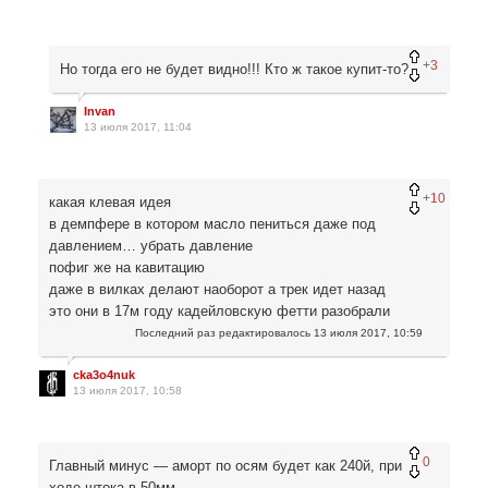
+3
Но тогда его не будет видно!!! Кто ж такое купит-то?
Invan
13 июля 2017, 11:04
+10
какая клевая идея
в демпфере в котором масло пениться даже под
давлением… убрать давление
пофиг же на кавитацию
даже в вилках делают наоборот а трек идет назад
это они в 17м году кадейловскую фетти разобрали
Последний раз редактировалось
13 июля 2017, 10:59
cka3o4nuk
13 июля 2017, 10:58
0
Главный минус — аморт по осям будет как 240й, при
ходе штока в 50мм.