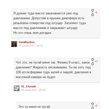
-4
Я думаю туда масло закачивается уже под
давлением. Допустим в крышке демпфера есть
резьбовое отверстие под штуцер. Загоняют туда
масло под давлением и закрывают штуцер.
Но это лишь мои догадки…
GeraRuckus
16 июля 2017, 08:53
+7
Чот это, не пугай меня так. Физика 8 класс, какое
давление? Жидкость несжимаема. Ты ее хоть под
100 атсосферами туда залей и закрой, давления в
масляной камере не будет
VL_Chuvak
16 июля 2017, 09:33
-4
Это ты меня не пугай.