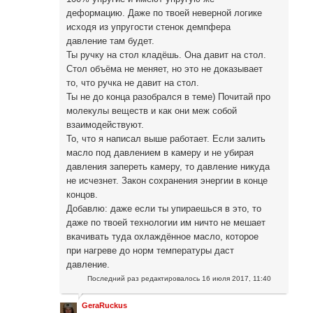
деформацию. Даже по твоей неверной логике
исходя из упругости стенок демпфера
давление там будет.
Ты ручку на стол кладёшь. Она давит на стол.
Стол объёма не меняет, но это не доказывает
то, что ручка не давит на стол.
Ты не до конца разобрался в теме) Почитай про
молекулы веществ и как они меж собой
взаимодействуют.
То, что я написал выше работает. Если залить
масло под давлением в камеру и не убирая
давления запереть камеру, то давление никуда
не исчезнет. Закон сохранения энергии в конце
концов.
Добавлю: даже если ты упираешься в это, то
даже по твоей технологии им ничто не мешает
вкачивать туда охлаждённое масло, которое
при нагреве до норм температуры даст
давление.
Последний раз редактировалось
16 июля 2017, 11:40
GeraRuckus