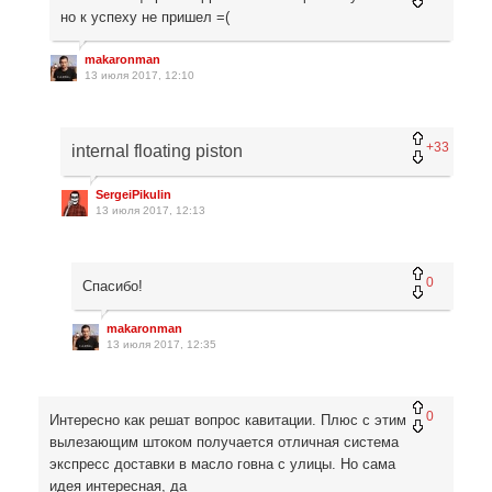
но к успеху не пришел =(
makaronman
13 июля 2017, 12:10
+33
internal floating piston
SergeiPikulin
13 июля 2017, 12:13
0
Спасибо!
makaronman
13 июля 2017, 12:35
0
Интересно как решат вопрос кавитации. Плюс с этим
вылезающим штоком получается отличная система
экспресс доставки в масло говна с улицы. Но сама
идея интересная, да