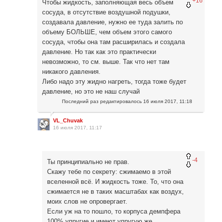
+16
Чтобы жидкость, заполняющая весь объем
сосуда, в отсутствие воздушной подушки,
создавала давление, нужно ее туда залить по
объему БОЛЬШЕ, чем объем этого самого
сосуда, чтобы она там расширилась и создала
давление. Но так как это практически
невозможно, то см. выше. Так что нет там
никакого давления.
Либо надо эту жидно нагреть, тогда тоже будет
давление, но это не наш случай
Последний раз редактировалось
16 июля 2017, 11:18
VL_Chuvak
16 июля 2017, 11:17
-4
Ты принципиально не прав.
Скажу тебе по секрету: сжимаемо в этой
вселенной всё. И жидкость тоже. То, что она
сжимается не в таких масштабах как воздух,
моих слов не опровергает.
Если уж на то пошло, то корпуса демпфера
100% упругие и имеют упругую же