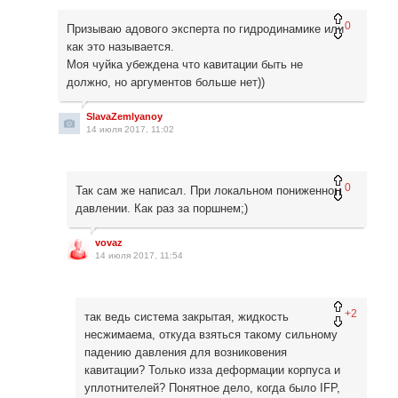
0
Призываю адового эксперта по гидродинамике или
как это называется.
Моя чуйка убеждена что кавитации быть не
должно, но аргументов больше нет))
SlavaZemlyanoy
14 июля 2017, 11:02
0
Так сам же написал. При локальном пониженном
давлении. Как раз за поршнем;)
vovaz
14 июля 2017, 11:54
+2
так ведь система закрытая, жидкость
несжимаема, откуда взяться такому сильному
падению давления для возниковения
кавитации? Только изза деформации корпуса и
уплотнителей? Понятное дело, когда было IFP,