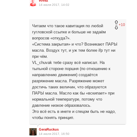
vovaz
14 июля 2017, 14:02
+10
Читаем что такое кавитация по любой
гугловской ссылке и больше не задаём
вопросов «откуда?».
«Система закрытая» и что? Возникают ПАРЫ
масла. Воздух тут, и уж тем более ifp тут ни
при чём.
VL_chuvak тебе сразу всё написал. На
тыльной стороне поршня (по отношению к
направлению движения) создаётся
разряжение масла. Разряжение может
достичь таких величин, что образуются
ПАРЫ масла. Масло как бы «вскипает» при
нормальной температуре, потому что
давление низкое образовалось.
Это всё есть в инете и спецом быть не надо,
чтобы понять принцип.
GeraRuckus
14 июля 2017, 16:50