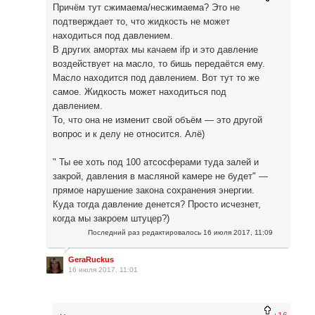
Причём тут сжимаема/несжимаема? Это не
подтверждает то, что жидкость не может
находиться под давлением.
В других амортах мы качаем ifp и это давление
воздействует на масло, то бишь передаётся ему.
Масло находится под давлением. Вот тут то же
самое. Жидкость может находиться под
давлением.
То, что она не изменит свой объём — это другой
вопрос и к делу не относится. Алё)
"
Ты ее хоть под 100 атсосферами туда залей и
закрой, давления в масляной камере не будет" —
прямое нарушение закона сохранения энергии.
Куда тогда давление денется? Просто исчезнет,
когда мы закроем штуцер?)
Последний раз редактировалось
16 июля 2017, 11:09
GeraRuckus
16 июля 2017, 11:01