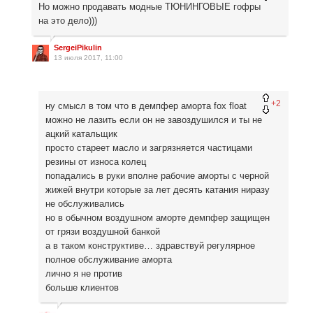
Но можно продавать модные ТЮНИНГОВЫЕ гофры
на это дело)))
SergeiPikulin
13 июля 2017, 11:00
+2
ну смысл в том что в демпфер аморта fox float
можно не лазить если он не завоздушился и ты не
ацкий катальщик
просто стареет масло и загрязняется частицами
резины от износа колец
попадались в руки вполне рабочие аморты с черной
жижей внутри которые за лет десять катания ниразу
не обслуживались
но в обычном воздушном аморте демпфер защищен
от грязи воздушной банкой
а в таком конструктиве… здравствуй регулярное
полное обслуживание аморта
лично я не против
больше клиентов