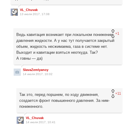
VL_Chuvak
13 июля 2017, 17:08
+1
Ведь кавитация возникает при локальном понижении
давления жидкости. А у нас тут получается закрытый
объем, жидкость несжимаема, газа в системе нет.
Выходит и кавитации взяться неоткуда. Так?
А говны — да)
SlavaZemlyanoy
14 июля 2017, 10:02
+11
Так это, перед поршнем, по ходу движения,
создается фронт повышенного давления. За ним-
пониженного.
VL_Chuvak
14 июля 2017, 10:41