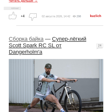
Читать дальше →
kuzlich
+4
02 августа 2026, 14:42
298
Сборка байка
—
Супер-лёгкий
Scott Spark RC SL от
24
Dangerholm'a