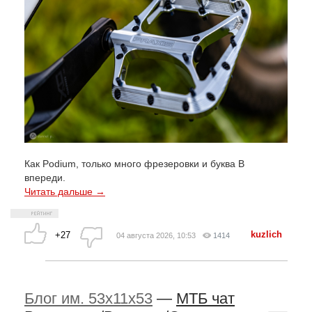
Как Podium, только много фрезеровки и буква B
впереди.
Читать дальше →
kuzlich
+27
04 августа 2026, 10:53
1414
Блог им. 53x11x53
—
МТБ чат