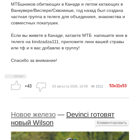
МТБшников обитающих в Канаде и летом катающих в
Ванкувере/Вислере/Сквомише, год назад был создана
частная группа в телеге для объединиея, знакомства и
совместных покатушек.
Если вы живете в Канаде, катаете МТБ напишите мне в
телеге на kindzadza111, приложите линк вашей стравы
или тф и я вас добавлю в группу!
Спасибо за внимание!
53x11x53
+43
03 августа 2026, 16:09
1511
Новое железо
—
Devinci готовят
новый Wilson
Комментировать