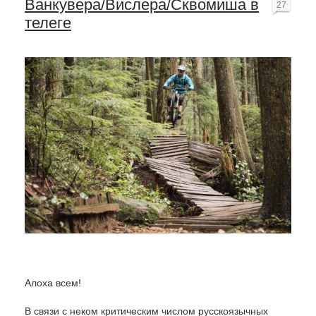
Ванкувера/Вислера/Сквомиша в
27
телеге
Алоха всем!
В связи с неком критическим числом русскоязычных