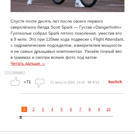
Спустя почти десять лет после своего первого
сверхлёгкого билда Scott Spark — Густав «Dangerholm»
Гуллхольм собрал Spark пятого поколения, уместив его
в 9 кило. Это при 120мм хода подвески с Flight Attendant,
с гидравлическим подседелом, измерителем мощности
и не самых дрыщавых компонентах. Узнаём точный вес
в граммах и смотри всякие фото под катом.
Читать дальше →
kuzlich
+73
01 августа 2026, 13:10
4711
1
2
3
4
5
6
7
8
9
10