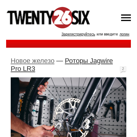
Зарегистрируйтесь
или введите
логин
Новое железо
—
Роторы Jagwire
Pro LR3
2